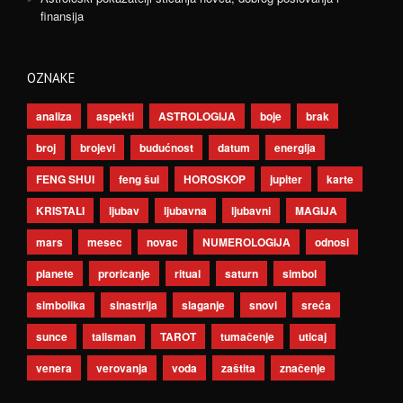
finansija
OZNAKE
analiza
aspekti
ASTROLOGIJA
boje
brak
broj
brojevi
budućnost
datum
energija
FENG SHUI
feng šui
HOROSKOP
jupiter
karte
KRISTALI
ljubav
ljubavna
ljubavni
MAGIJA
mars
mesec
novac
NUMEROLOGIJA
odnosi
planete
proricanje
ritual
saturn
simbol
simbolika
sinastrija
slaganje
snovi
sreća
sunce
talisman
TAROT
tumačenje
uticaj
venera
verovanja
voda
zaštita
značenje