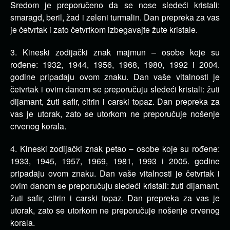
Sredom je preporučeno da se nose sledeći kristali:
smaragd, beril, žad i zeleni turmalin. Dan prepreka za vas
je četvrtak i zato četvrtkom izbegavajte žute kristale.
3. Kineski zodijački znak majmun – osobe koje su
rođene: 1932, 1944, 1956, 1968, 1980, 1992 i 2004.
godine pripadaju ovom znaku. Dan vaše vitalnosti je
četvrtak i ovim danom se preporučuju sledeći kristali: žuti
dijamant, žuti safir, citrin i carski topaz. Dan prepreka za
vas je utorak, zato se utorkom ne preporučuje nošenje
crvenog korala.
4. Kineski zodijački znak petao – osobe koje su rođene:
1933, 1945, 1957, 1969, 1981, 1993 i 2005. godine
pripadaju ovom znaku. Dan vaše vitalnosti je četvrtak i
ovim danom se preporučuju sledeći kristali: žuti dijamant,
žuti safir, citrin i carski topaz. Dan prepreka za vas je
utorak, zato se utorkom ne preporučuje nošenje crvenog
korala.