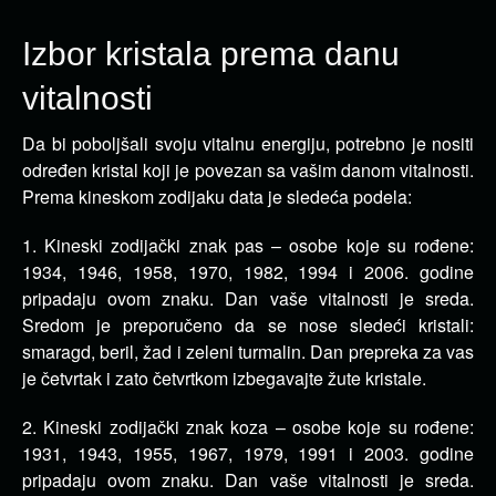
Izbor kristala prema danu
vitalnosti
Da bi poboljšali svoju vitalnu energiju, potrebno je nositi
određen kristal koji je povezan sa vašim danom vitalnosti.
Prema kineskom zodijaku data je sledeća podela:
1. Kineski zodijački znak pas – osobe koje su rođene:
1934, 1946, 1958, 1970, 1982, 1994 i 2006. godine
pripadaju ovom znaku. Dan vaše vitalnosti je sreda.
Sredom je preporučeno da se nose sledeći kristali:
smaragd, beril, žad i zeleni turmalin. Dan prepreka za vas
je četvrtak i zato četvrtkom izbegavajte žute kristale.
2. Kineski zodijački znak koza – osobe koje su rođene:
1931, 1943, 1955, 1967, 1979, 1991 i 2003. godine
pripadaju ovom znaku. Dan vaše vitalnosti je sreda.