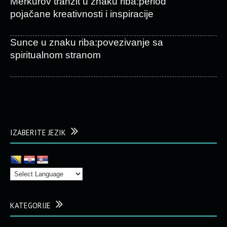
Merkurov tranzit u znaku riba:period
pojačane kreativnosti i inspiracije
Sunce u znaku riba:povezivanje sa
spiritualnom stranom
IZABERITE JEZIK
KATEGORIJE