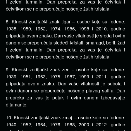
i zeleni turmalin. Dan prepreka za vas je četvrtak i
četvrtkom se ne preporučuje nošenje žutih kristala.
8. Kineski zodijački znak tigar – osobe koje su rođene:
1938, 1950, 1962, 1974, 1986, 1998 i 2010. godine
pripadaju ovom znaku. Dan vaše vitalnosti je sreda i ovim
danom se preporučuju sledeći kristali: smaragd, beril, žad
i zeleni turmalin. Dan prepreka za vas je četvrtak i
četvrtkom se ne preporučuje nošenje žutih kristala.
9. Kineski zodijački znak zec – osobe koje su rođene:
1939, 1951, 1963, 1975, 1987, 1999 i 2011. godine
pripadaju ovom znaku. Dan vaše vitalnosti je subota i
ovim danom se preporučuje nošenje plavog safira. Dan
prepreka za vas je petak i ovim danom izbegavajte
dijamante.
10. Kineski zodijački znak zmaj – osobe koje su rođene:
1940, 1952, 1964, 1976, 1988, 2000 i 2012. godine