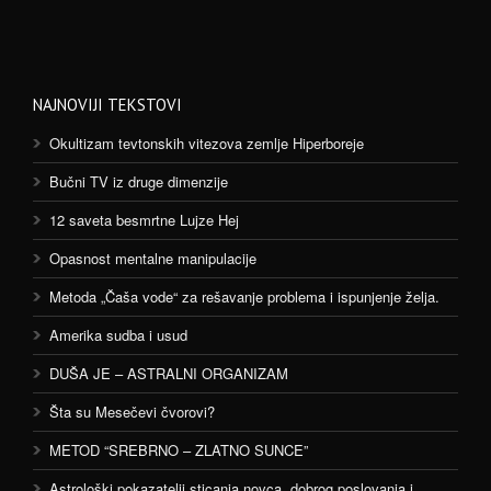
NAJNOVIJI TEKSTOVI
Okultizam tevtonskih vitezova zemlje Hiperboreje
Bučni TV iz druge dimenzije
12 saveta besmrtne Lujze Hej
Opasnost mentalne manipulacije
Metoda „Čaša vode“ za rešavanje problema i ispunjenje želja.
Amerika sudba i usud
DUŠA JE – ASTRALNI ORGANIZAM
Šta su Mesečevi čvorovi?
METOD “SREBRNO – ZLATNO SUNCE”
Astrološki pokazatelji sticanja novca, dobrog poslovanja i