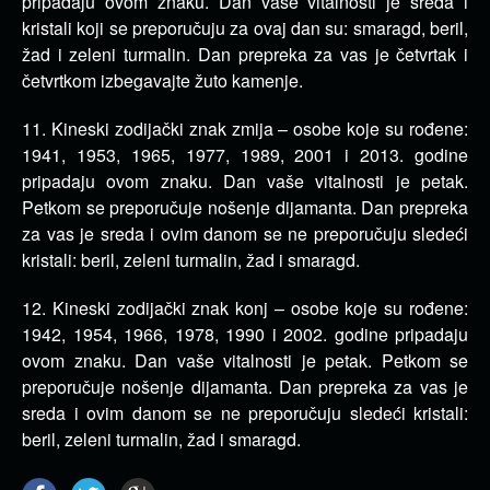
pripadaju ovom znaku. Dan vaše vitalnosti je sreda i
kristali koji se preporučuju za ovaj dan su: smaragd, beril,
žad i zeleni turmalin. Dan prepreka za vas je četvrtak i
četvrtkom izbegavajte žuto kamenje.
11. Kineski zodijački znak zmija – osobe koje su rođene:
1941, 1953, 1965, 1977, 1989, 2001 i 2013. godine
pripadaju ovom znaku. Dan vaše vitalnosti je petak.
Petkom se preporučuje nošenje dijamanta. Dan prepreka
za vas je sreda i ovim danom se ne preporučuju sledeći
kristali: beril, zeleni turmalin, žad i smaragd.
12. Kineski zodijački znak konj – osobe koje su rođene:
1942, 1954, 1966, 1978, 1990 i 2002. godine pripadaju
ovom znaku. Dan vaše vitalnosti je petak. Petkom se
preporučuje nošenje dijamanta. Dan prepreka za vas je
sreda i ovim danom se ne preporučuju sledeći kristali:
beril, zeleni turmalin, žad i smaragd.