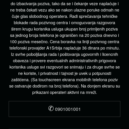
do izbacivanja poziva, tako da se i čekanje veze naplaćuje i
ne treba čekati vezu ako se nakon ulazne poruke odmah ne
čuje glas slobodnog operatera. Radi sprečavanja tehničke
blokade rada pozivnog centra i omogucvanja razgovora
širem krugu korisnika usluga ukupan broj primljenih poziva
sa jednog broja telefona je ograničen na 20 poziva dnevno i
100 poziva mesečno. Cena boravka na liniji pozivnog centra
telefonski provajder A1Srbija naplaćuje 36 dinara po minutu.
Iz svrhe poboljšanja rada i poštovanja ugovornih i licencnih
obaveza i provere eventualnih administrativnih prigovora
korisnika usluge svi razgovori se snimaju i za druge svrhe se
ne koriste, i privatnost i tajnost je uvek u potpunosti
zaštićena. (Sa touchscreen ekrana mobilnih telefona poziv
se ostvaruje dodirom na broj telefona). Na donjem ekranu su
prikazani operateri aktivni na mreži.
✆
0901001001