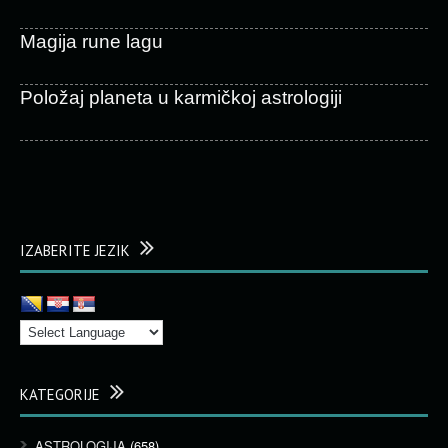
Magija rune lagu
Položaj planeta u karmičkoj astrologiji
IZABERITE JEZIK
KATEGORIJE
ASTROLOGIJA
(658)