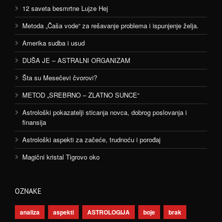
12 saveta besmrtne Lujze Hej
Metoda „Čaša vode“ za rešavanje problema i ispunjenje želja.
Amerika sudba i usud
DUŠA JE – ASTRALNI ORGANIZAM
Šta su Mesečevi čvorovi?
METOD „SREBRNO – ZLATNO SUNCE“
Astrološki pokazatelji sticanja novca, dobrog poslovanja i
finansija
Astrološki aspekti za začeće, trudnoću i porođaj
Magični kristal Tigrovo oko
OZNAKE
analiza
aspekti
ASTROLOGIJA
boje
brak