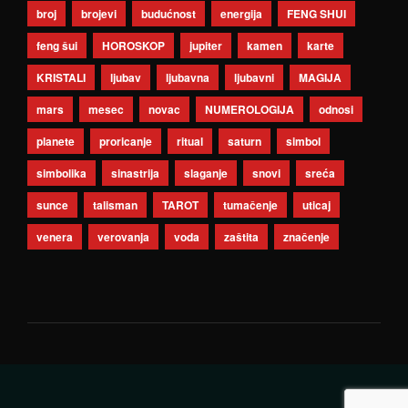
broj
brojevi
budućnost
energija
FENG SHUI
feng šui
HOROSKOP
jupiter
kamen
karte
KRISTALI
ljubav
ljubavna
ljubavni
MAGIJA
mars
mesec
novac
NUMEROLOGIJA
odnosi
planete
proricanje
ritual
saturn
simbol
simbolika
sinastrija
slaganje
snovi
sreća
sunce
talisman
TAROT
tumačenje
uticaj
venera
verovanja
voda
zaštita
značenje