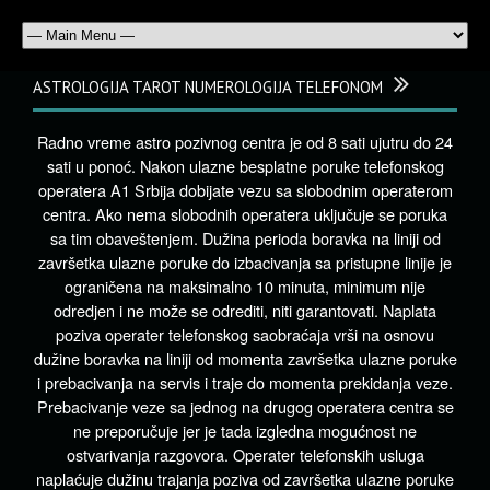
ASTROLOGIJA TAROT NUMEROLOGIJA TELEFONOM
Radno vreme astro pozivnog centra je od 8 sati ujutru do 24
sati u ponoć. Nakon ulazne besplatne poruke telefonskog
operatera A1 Srbija dobijate vezu sa slobodnim operaterom
centra. Ako nema slobodnih operatera uključuje se poruka
sa tim obaveštenjem. Dužina perioda boravka na liniji od
završetka ulazne poruke do izbacivanja sa pristupne linije je
ograničena na maksimalno 10 minuta, minimum nije
odredjen i ne može se odrediti, niti garantovati. Naplata
poziva operater telefonskog saobraćaja vrši na osnovu
dužine boravka na liniji od momenta završetka ulazne poruke
i prebacivanja na servis i traje do momenta prekidanja veze.
Prebacivanje veze sa jednog na drugog operatera centra se
ne preporučuje jer je tada izgledna mogućnost ne
ostvarivanja razgovora. Operater telefonskih usluga
naplaćuje dužinu trajanja poziva od završetka ulazne poruke