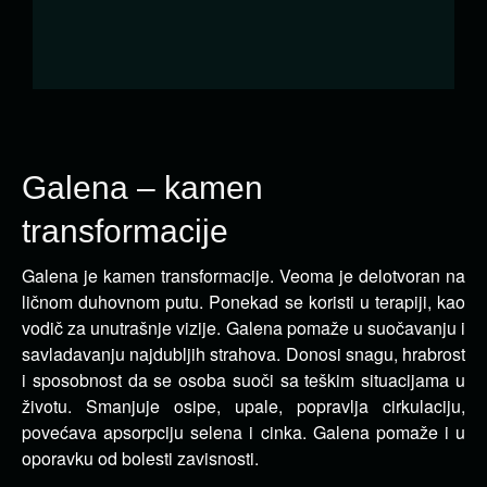
Galena – kamen
transformacije
Galena je kamen transformacije. Veoma je delotvoran na
ličnom duhovnom putu. Ponekad se koristi u terapiji, kao
vodič za unutrašnje vizije.
Galena pomaže u suočavanju i
savladavanju najdubljih strahova. Donosi snagu, hrabrost
i sposobnost da se osoba suoči sa teškim situacijama u
životu. Smanjuje osipe, upale, popravlja cirkulaciju,
povećava apsorpciju selena i cinka. Galena pomaže i u
oporavku od bolesti zavisnosti.