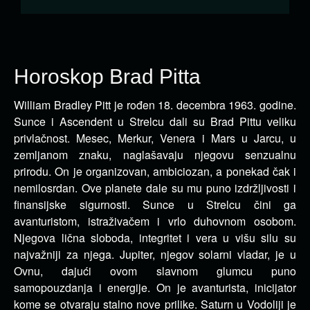
Horoskop Brad Pitta
William Bradley Pitt je rođen 18. decembra 1963. godine.
Sunce i Ascendent u Strelcu dali su Brad Pittu veliku
privlačnost.
Mesec, Merkur, Venera i Mars u Jarcu, u
zemljanom znaku, naglašavaju njegovu senzualnu
prirodu. On je organizovan, ambiciozan, a ponekad čak i
nemilosrdan. Ove planete dale su mu puno izdržljivosti i
finansijske sigurnosti. Sunce u Strelcu čini ga
avanturistom, istraživačem i vrlo duhovnom osobom.
Njegova lična sloboda, integritet i vera u višu silu su
najvažniji za njega. Jupiter, njegov solarni vladar, je u
Ovnu, dajući ovom slavnom glumcu puno
samopouzdanja i energije. On je avanturista, inicijator
kome se otvaraju stalno nove prilike. Saturn u Vodoliji je