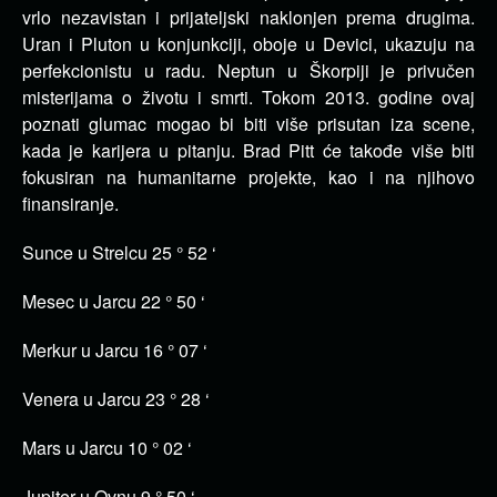
vrlo nezavistan i prijateljski naklonjen prema drugima.
Uran i Pluton u konjunkciji, oboje u Devici, ukazuju na
perfekcionistu u radu. Neptun u Škorpiji je privučen
misterijama o životu i smrti. Tokom 2013. godine ovaj
poznati glumac mogao bi biti više prisutan iza scene,
kada je karijera u pitanju. Brad Pitt će takođe više biti
fokusiran na humanitarne projekte, kao i na njihovo
finansiranje.
Sunce u Strelcu 25 ° 52 ‘
Mesec u Jarcu 22 ° 50 ‘
Merkur u Jarcu 16 ° 07 ‘
Venera u Jarcu 23 ° 28 ‘
Mars u Jarcu 10 ° 02 ‘
Jupiter u Ovnu 9 ° 50 ‘