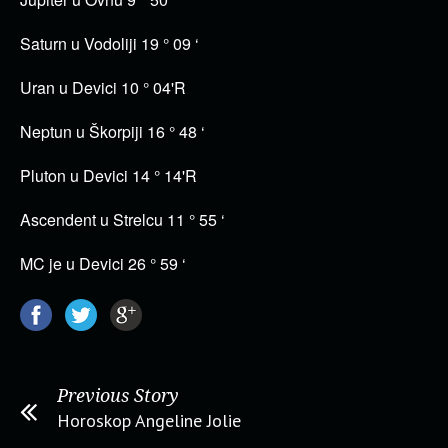
Saturn u Vodoliji 19 ° 09 ‘
Uran u Devici 10 ° 04'R
Neptun u Škorpiji 16 ° 48 ‘
Pluton u Devici 14 ° 14'R
Ascendent u Strelcu 11 ° 55 ‘
MC je u Devici 26 ° 59 ‘
Previous Story
Horoskop Angeline Jolie