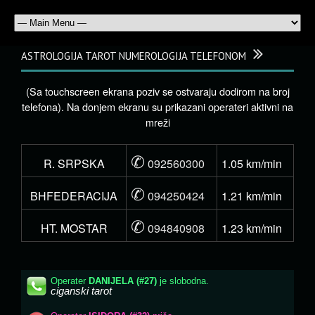
ASTROLOGIJA TAROT NUMEROLOGIJA TELEFONOM
(Sa touchscreen ekrana poziv se ostvaraju dodirom na broj
telefona). Na donjem ekranu su prikazani operateri aktivni na
mreži
✆
R. SRPSKA
092560300
1.05 km/min
✆
BHFEDERACIJA
094250424
1.21 km/min
✆
HT. MOSTAR
094840908
1.23 km/min