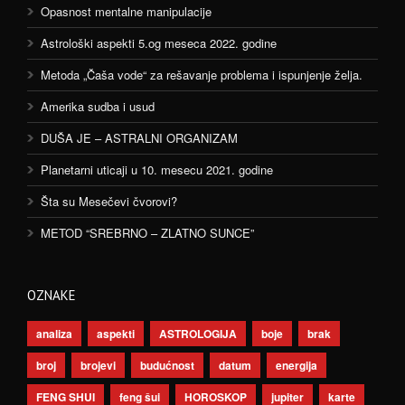
Opasnost mentalne manipulacije
Astrološki aspekti 5.og meseca 2022. godine
Metoda „Čaša vode“ za rešavanje problema i ispunjenje želja.
Amerika sudba i usud
DUŠA JE – ASTRALNI ORGANIZAM
Planetarni uticaji u 10. mesecu 2021. godine
Šta su Mesečevi čvorovi?
METOD “SREBRNO – ZLATNO SUNCE”
OZNAKE
analiza
aspekti
ASTROLOGIJA
boje
brak
broj
brojevi
budućnost
datum
energija
FENG SHUI
feng šui
HOROSKOP
jupiter
karte