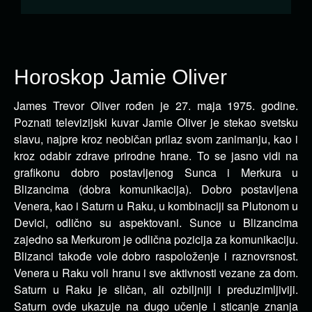
Horoskop Jamie Oliver
James Trevor Oliver rođen je 27. maja 1975. godine.
Poznati televizijski kuvar Jamie Oliver je stekao svetsku
slavu, najpre kroz neobičan
prilaz svom zanimanju, kao i
kroz odabir zdrave prirodne hrane. To se jasno vidi na
grafikonu dobro postavljenog Sunca i Merkura u
Blizancima (dobra komunikacija). Dobro postavljena
Venera, kao i Saturn u Raku, u kombinaciji sa Plutonom u
Devici, odlično su aspektovani. Sunce u Blizancima
zajedno sa Merkurom je odlična pozicija za komunikaciju.
Blizanci takođe vole dobro raspoloženje i raznovrsnost.
Venera u Raku voli hranu i sve aktivnosti vezane za dom.
Saturn u Raku je sličan, ali ozbiljniji i preduzimljiviji.
Saturn ovde ukazuje na dugo učenje i sticanje znanja