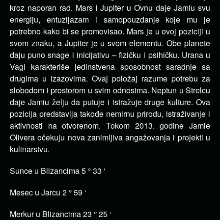
kroz naporan rad. Mars i Jupiter u Ovnu daje Jamiu svu
energiju, entuzijazam i samopouzdanje koje mu je
potrebno kako bi se promovisao. Mars je u ovoj poziciji u
svom znaku, a Jupiter je u svom elementu. Obe planete
daju puno snage i inicijativu – fizičku i psihičku. Urana u
Vagi karakteriše jedinstvena sposobnost saradnje sa
drugima u izazovima. Ovaj položaj razume potrebu za
slobodom i prostorom u svim odnosima. Neptun u Strelcu
daje Jamiu želju da putuje i istražuje druge kulture. Ova
pozicija predstavlja takođe nemirnu prirodu, istraživanje i
aktivnosti na otvorenom. Tokom 2013. godine Jamie
Olivera očekuju nova zanimljiva angažovanja i projekti u
kulinarstvu.
Sunce u Blizancima 5 ° 33 ‘
Mesec u Jarcu 2 ° 59 ‘
Merkur u Blizancima 23 ° 25 ‘