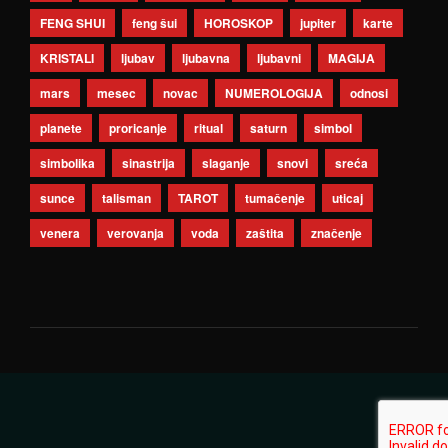
FENG SHUI
feng šui
HOROSKOP
jupiter
karte
KRISTALI
ljubav
ljubavna
ljubavni
MAGIJA
mars
mesec
novac
NUMEROLOGIJA
odnosi
planete
proricanje
ritual
saturn
simbol
simbolika
sinastrija
slaganje
snovi
sreća
sunce
talisman
TAROT
tumačenje
uticaj
venera
verovanja
voda
zaštita
značenje