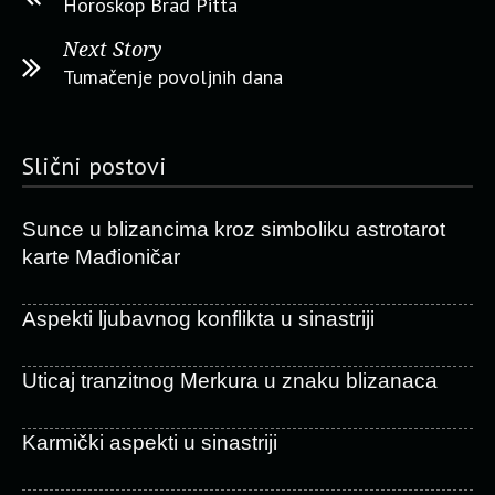
Horoskop Brad Pitta
Next Story
Tumačenje povoljnih dana
Slični postovi
Sunce u blizancima kroz simboliku astrotarot
karte Mađioničar
Aspekti ljubavnog konflikta u sinastriji
Uticaj tranzitnog Merkura u znaku blizanaca
Karmički aspekti u sinastriji