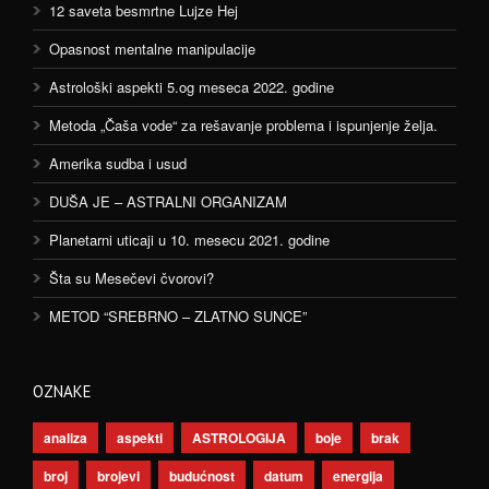
12 saveta besmrtne Lujze Hej
Opasnost mentalne manipulacije
Astrološki aspekti 5.og meseca 2022. godine
Metoda „Čaša vode“ za rešavanje problema i ispunjenje želja.
Amerika sudba i usud
DUŠA JE – ASTRALNI ORGANIZAM
Planetarni uticaji u 10. mesecu 2021. godine
Šta su Mesečevi čvorovi?
METOD “SREBRNO – ZLATNO SUNCE”
OZNAKE
analiza
aspekti
ASTROLOGIJA
boje
brak
broj
brojevi
budućnost
datum
energija