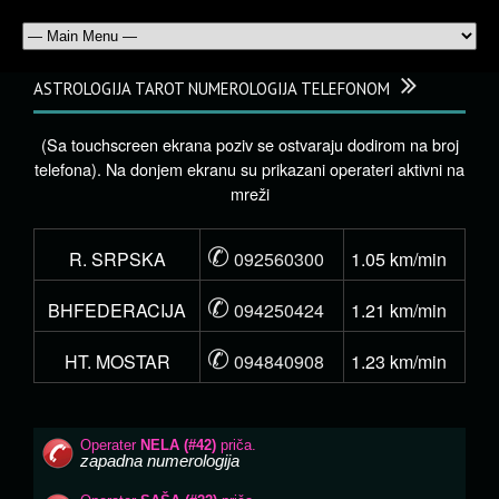
ASTROLOGIJA TAROT NUMEROLOGIJA TELEFONOM
(Sa touchscreen ekrana poziv se ostvaraju dodirom na broj
telefona). Na donjem ekranu su prikazani operateri aktivni na
mreži
✆
R. SRPSKA
092560300
1.05 km/min
✆
BHFEDERACIJA
094250424
1.21 km/min
✆
HT. MOSTAR
094840908
1.23 km/min