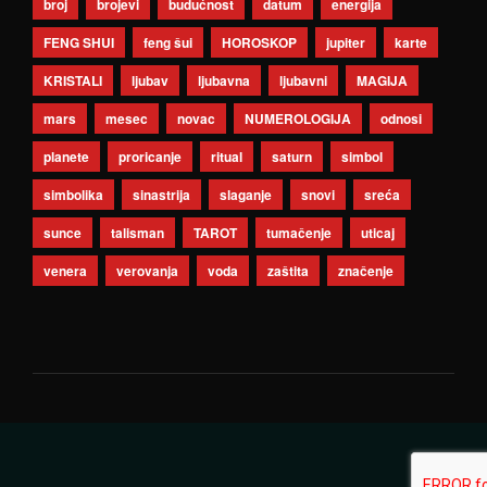
broj
brojevi
budućnost
datum
energija
FENG SHUI
feng šui
HOROSKOP
jupiter
karte
KRISTALI
ljubav
ljubavna
ljubavni
MAGIJA
mars
mesec
novac
NUMEROLOGIJA
odnosi
planete
proricanje
ritual
saturn
simbol
simbolika
sinastrija
slaganje
snovi
sreća
sunce
talisman
TAROT
tumačenje
uticaj
venera
verovanja
voda
zaštita
značenje