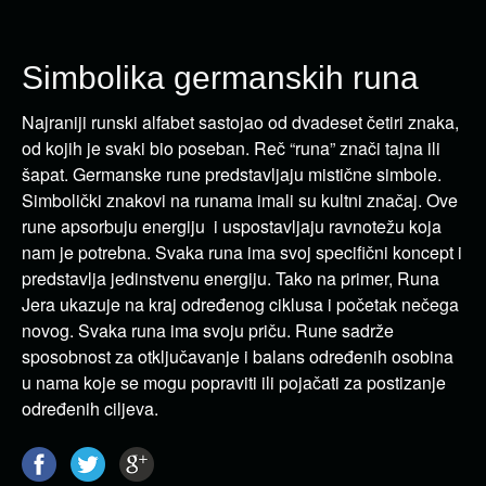
Simbolika germanskih runa
Najraniji runski alfabet sastojao od dvadeset četiri znaka,
od kojih je svaki bio poseban. Reč “runa” znači tajna ili
šapat. Germanske rune predstavljaju mistične simbole.
Simbolički znakovi na runama imali su kultni značaj. Ove
rune apsorbuju energiju i uspostavljaju ravnotežu koja
nam je potrebna. Svaka runa ima svoj specifični koncept i
predstavlja jedinstvenu energiju. Tako na primer, Runa
Jera ukazuje na kraj određenog ciklusa i početak nečega
novog. Svaka runa ima svoju priču. Rune sadrže
sposobnost za otključavanje i balans određenih osobina
u nama koje se mogu popraviti ili pojačati za postizanje
određenih ciljeva.