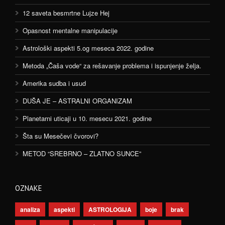
12 saveta besmrtne Lujze Hej
Opasnost mentalne manipulacije
Astrološki aspekti 5.og meseca 2022. godine
Metoda „Čaša vode“ za rešavanje problema i ispunjenje želja.
Amerika sudba i usud
DUŠA JE – ASTRALNI ORGANIZAM
Planetarni uticaji u 10. mesecu 2021. godine
Šta su Mesečevi čvorovi?
METOD “SREBRNO – ZLATNO SUNCE”
OZNAKE
analiza
aspekti
ASTROLOGIJA
boje
brak