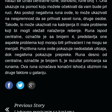
nalazi se iznad centralne rune, odnosno, rune broj 1. Ona
ukazuje na pomoć koju možete očekivati da vam bude pri
ruci. Ako postoji negativna runa ovde, to može ukazivati
na nespremnost da se prihvati savet runa, druge osobe.
Takođe, to može ukazivati na kašnjenja ili male probleme
koji bi mogli otežati nalaženje rešenje. Runa ispod
centralne, označite je sa brojem 4, predstavlja one
aspekte problema koji moraju biti prihvaćeni i ne mogu se
menjati. Pozitivna runa ovde pokazuje nedostatak uticaja,
dok negativna pokazuje prepreke. Runa desno od
centralne, označite je brojem 5, je rezultat proricanja sa
runama. Ova runa označava konačni ishod,s obzirom na
druge faktore u gatanju.
Previous Story
Ljubavno proricanje sa kartama