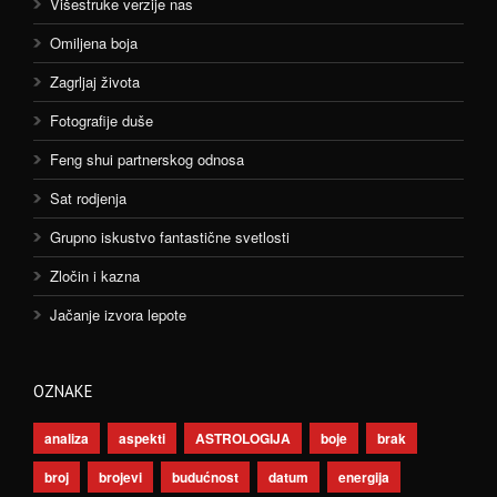
Višestruke verzije nas
Omiljena boja
Zagrljaj života
Fotografije duše
Feng shui partnerskog odnosa
Sat rodjenja
Grupno iskustvo fantastične svetlosti
Zločin i kazna
Jačanje izvora lepote
OZNAKE
analiza
aspekti
ASTROLOGIJA
boje
brak
broj
brojevi
budućnost
datum
energija