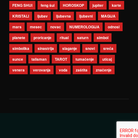
FENG SHUI
feng šui
HOROSKOP
jupiter
karte
KRISTALI
ljubav
ljubavna
ljubavni
MAGIJA
mars
mesec
novac
NUMEROLOGIJA
odnosi
planete
proricanje
ritual
saturn
simbol
simbolika
sinastrija
slaganje
snovi
sreća
sunce
talisman
TAROT
tumačenje
uticaj
venera
verovanja
voda
zaštita
značenje