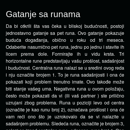
Gatanje sa runama
Da bi otkrili šta vas čeka u bliskoj budućnosti, postoji
jednostavno gatanje sa pet runa.
Ovo gatanje pokazuje
buduća događanja, obično u roku od tri meseca.
Odaberite nasumično pet runa, jednu po jednu i stavite ih
licem prema dole. Formirajte ih u vidu krsta. Tri
horizontalne rune predstavljaju vašu prošlost, sadašnjost
i budućnost. Centralna runa nalazi se u sredini ovog reda
i nju označite brojem 1. To je runa sadašnjosti i ona će
pokazati koji problem trenutno imate. Ovo takođe može
biti stanje vašeg uma. Negativna runa u ovom položaju,
često može pokazati da vi (ili vaš partner ) ste prilično
uzrujani zbog problema. Runa u poziciji levo od centra
(označite je kao runu broj 2), označava prošlost i ona će
vam reći ono što je uzrokovalo da se vi nalazite u
sadašnjem problemu. Sledeća runa, označite je brojem 3,