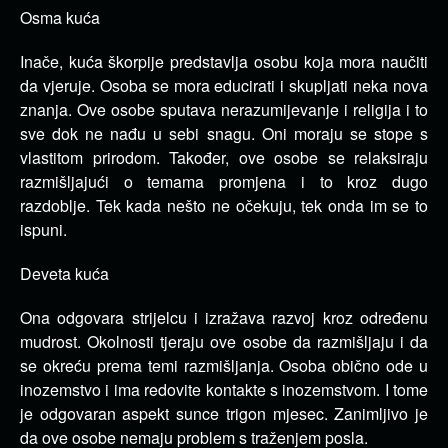
Osma kuća
Inače, kuća škorpije predstavlja osobu koja mora naučiti
da vjeruje.
Osoba se mora educirati i skupljati neka nova
znanja.
Ove osobe sputava nerazumijevanje i religija i to
sve dok ne nađu u sebi snagu.
Oni moraju se stope s
vlastitom prirodom.
Također, ove osobe se relaksiraju
razmišljajući o temama promjena i to kroz dugo
razdoblje.
Tek kada nešto ne očekuju, tek onda im se to
ispuni.
Deveta kuća
Ona odgovara strijelcu i izražava razvoj kroz određenu
mudrost.
Okolnosti tjeraju ove osobe da razmišljaju i da
se okreću prema temi razmišljanja.
Osoba obično ode u
inozemstvo i ima redovite kontakte s inozemstvom.
I tome
je odgovaran aspekt sunce trigon mjesec.
Zanimljivo je
da ove osobe nemaju problem s traženjem posla.