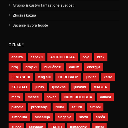
Grupno iskustvo fantastične svetlosti
Zločin i kazna
Jačanje izvora lepote
OZNAKE
analiza
aspekti
ASTROLOGIJA
boje
brak
broj
brojevi
budućnost
datum
energija
FENG SHUI
feng šui
HOROSKOP
jupiter
karte
KRISTALI
ljubav
ljubavna
ljubavni
MAGIJA
mars
mesec
novac
NUMEROLOGIJA
odnosi
planete
proricanje
ritual
saturn
simbol
simbolika
sinastrija
slaganje
snovi
sreća
sunce
talisman
TAROT
tumačenje
uticaj