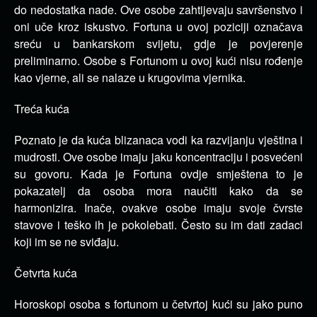
do nedostatka nade.
Ove osobe zahtijevaju savršenstvo i
oni uče kroz iskustvo.
Fortuna u ovoj poziciji označava
sreću u bankarskom svijetu, gdje je povjerenje
preliminarno.
Osobe s Fortunom u ovoj kući nisu rođenje
kao vjerne, ali se nalaze u krugovima vjernika.
Treća kuća
Poznato je da kuća blizanaca vodi ka razvijanju vještina i
mudrosti.
Ove osobe imaju jaku koncentraciju i posvećeni
su govoru.
Kada je Fortuna ovdje smještena to je
pokazatelj da osoba mora naučiti kako da se
harmonizira.
Inače, ovakve osobe imaju svoje čvrste
stavove i teško ih je pokolebati.
Često su im dati zadaci
koji im se ne sviđaju.
Četvrta kuća
Horoskopi osoba s fortunom u četvrtoj kući su jako puno