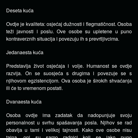
Deseta kuća
Ovdje je kvaliteta: osjećaj dužnosti i flegmatičnost.
Osoba
teži javnosti i poslu.
Ove osobe su upletene u puno
kontraverznih situacija i povezuju ih s prevrtljivcima.
Jedanaesta kuća
Predstavlja život osjećaja i volje.
Humanost se ovdje
razvija.
On se suosjeća s drugima i povezuje se s
njihovom egzistencijom.
Ova osoba je širokih shvaćanja
ili će to vremenom postati.
Dvanaesta kuća
Osoba ovdje ima zadatak da nadopunjuje svoju
personalnost u svrhu spašavanja posla.
Njihov se rad
obavlja u tami i velikoj tajnosti.
Kako ove osobe nisu
tajna, oni su samo radnici koji se jako puno