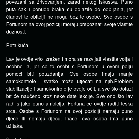
povezani sa žrtvovanjem, zarad nekog iskustva.
Puno
puta čak i ponude braka su dolazile do odbijanja, jer
članovi te obitelji ne mogu bez te osobe.
Sve osobe s
Fortunom na ovoj poziciji moraju prepoznati svoje vlastite
dužnosti.
Peta kuća
Lav je ovdje vrlo izražen i mora se razvijati vlastita volja i
osobno ja, jer će to osobi s Fortunom u ovom polju
pomoći biti pouzdanija.
Ove osobe imaju manje
samokontrole i svatko može utjecati na njih.
Problem
stabilizacije i samokontrole je ovdje očit, a sve što dolazi
bit će naučeno kroz neke date lekcije.
Sve ono što lav
radi s jako puno ambicija, Fortuna će ovdje raditi teška
srca.
Osobe s Fortunom na ovoj poziciji nemaju puno
djece ili nemaju djecu.
Inače, ova osoba ima puno
užitaka.