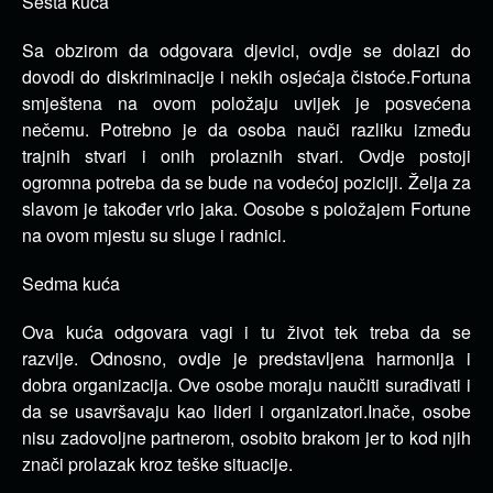
Šesta kuća
Sa obzirom da odgovara djevici, ovdje se dolazi do
dovodi do diskriminacije i nekih osjećaja čistoće.
Fortuna
smještena na ovom položaju uvijek je posvećena
nečemu.
Potrebno je da osoba nauči razliku između
trajnih stvari i onih prolaznih stvari.
Ovdje postoji
ogromna potreba da se bude na vodećoj poziciji.
Želja za
slavom je također vrlo jaka.
Oosobe s položajem Fortune
na ovom mjestu su sluge i radnici.
Sedma kuća
Ova kuća odgovara vagi i tu život tek treba da se
razvije.
Odnosno, ovdje je predstavljena harmonija i
dobra organizacija.
Ove osobe moraju naučiti surađivati ​​i
da se usavršavaju kao lideri i organizatori.
Inače, osobe
nisu zadovoljne partnerom, osobito brakom jer to kod njih
znači prolazak kroz teške situacije.