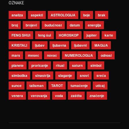
OZNAKE
analiza
aspekti
ASTROLOGIJA
boje
brak
broj
brojevi
budućnost
datum
energija
FENG SHUI
feng šui
HOROSKOP
jupiter
karte
KRISTALI
ljubav
ljubavna
ljubavni
MAGIJA
mars
mesec
novac
NUMEROLOGIJA
odnosi
planete
proricanje
ritual
saturn
simbol
simbolika
sinastrija
slaganje
snovi
sreća
sunce
talisman
TAROT
tumačenje
uticaj
venera
verovanja
voda
zaštita
značenje