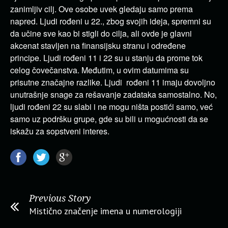
zanimljiv cilj. Ove osobe uvek gledaju samo prema
napred. Ljudi rođeni u 22., zbog svojih ideja, spremni su
da učine sve kao bi stigli do cilja, ali ovde je glavni
akcenat stavljen na finansijsku stranu i određene
principe. Ljudi rođeni 11 i 22 su u stanju da prome tok
celog čovečanstva. Međutim, u ovim datumima su
prisutne značajne razlike. Ljudi rođeni 11 imaju dovoljno
unutrašnje snage za rešavanje zadataka samostalno. No,
ljudi rođeni 22 su slabi i ne mogu ništa postići samo, već
samo uz podršku grupe, gde su bili u mogućnosti da se
iskažu za sopstveni interes.
Previous Story
Mistično značenje imena u numerologiji