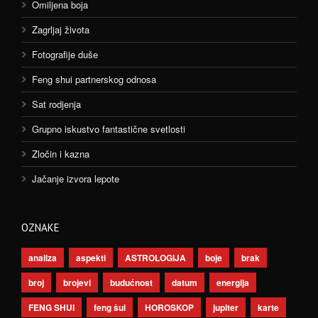
Omiljena boja
Zagrljaj života
Fotografije duše
Feng shui partnerskog odnosa
Sat rodjenja
Grupno iskustvo fantastične svetlosti
Zločin i kazna
Jačanje izvora lepote
OZNAKE
analiza
aspekti
ASTROLOGIJA
boje
brak
broj
brojevi
budućnost
datum
energija
FENG SHUI
feng šui
HOROSKOP
jupiter
karte