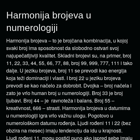
Harmonija brojeva u
numerologiji
Harmonija brojeva – to je brojčana kombinacija, u kojoj
svaki broj ima sposobnost da slobodno ostvari svoj
najupečatljiviji kvalitet. Skladni brojevi su, na primer, broj
11, 22, 33, 44, 55, 66, 77, 88, broj 99, 999, 777, 111 i tako
dalje. U jeziku brojeva, broj 11 se prevodi kao energija
koja teži dominaciji i vlasti. I broj 22 u jeziku brojeva
prevodi se kao načelo za dobrobit. Dvojka – broj načela i
zato je vrlo human broj u numerologiji. Broj 33 je broj
ljubavi. Broj 44 – je ravnoteža i balans. Broj 55 –
kreativnost, 666 – strasti. Harmonija brojeva u datumima
u numerologiji igra vrlo važnu ulogu. Pogotovo u
numerološkom datumu rođenja. Ljudi rođeni 11 i 22 (bez
obzira na mesec) imaju tendenciju da idu u krajnosti.
Ljudi rođeni 11. mogu postići puno ako ispred sebe imaju