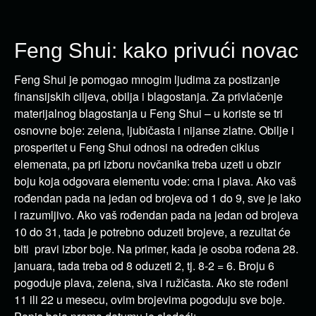
Feng Shui: kako privući novac
Feng Shui je pomogao mnogim ljudima za postizanje
finansijskih ciljeva, obilja i blagostanja. Za privlačenje
materijalnog blagostanja u Feng Shui – u koriste se tri
osnovne boje: zelena, ljubičasta i nijanse zlatne. Obilje i
prosperitet u Feng Shui odnosi na određen ciklus
elemenata, pa pri izboru novčanika treba uzeti u obzir
boju koja odgovara elementu vode: crna i plava. Ako vaš
rođendan pada na jedan od brojeva od 1 do 9, sve je lako
i razumljivo. Ako vaš rođendan pada na jedan od brojeva
10 do 31, tada je potrebno oduzeti brojeve, a rezultat će
biti pravi izbor boje. Na primer, kada je osoba rođena 28.
januara, tada treba od 8 oduzeti 2, tj. 8-2 = 6. Broju 6
pogoduje plava, zelena, siva i ružičasta. Ako ste rođeni
11 ili 22 u mesecu, ovim brojevima pogoduju sve boje.