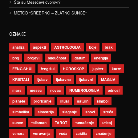
Šta su Mesečevi čvorovi?
METOD “SREBRNO – ZLATNO SUNCE”
OZNAKE
analiza
aspekti
ASTROLOGIJA
boje
brak
broj
brojevi
budućnost
datum
energija
FENG SHUI
feng šui
HOROSKOP
jupiter
karte
KRISTALI
ljubav
ljubavna
ljubavni
MAGIJA
mars
mesec
novac
NUMEROLOGIJA
odnosi
planete
proricanje
ritual
saturn
simbol
simbolika
sinastrija
slaganje
snovi
sreća
sunce
talisman
TAROT
tumačenje
uticaj
venera
verovanja
voda
zaštita
značenje