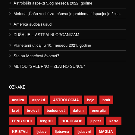
Astrološki aspekti 5.og meseca 2022. godine
Metoda „Čaša vode“ za rešavanje problema i ispunjenje želja.
Amerika sudba i usud
DUŠA JE – ASTRALNI ORGANIZAM
Planetarni uticaji u 10. mesecu 2021. godine
Šta su Mesečevi čvorovi?
METOD “SREBRNO – ZLATNO SUNCE”
OZNAKE
analiza
aspekti
ASTROLOGIJA
boje
brak
broj
brojevi
budućnost
datum
energija
FENG SHUI
feng šui
HOROSKOP
jupiter
karte
KRISTALI
ljubav
ljubavna
ljubavni
MAGIJA