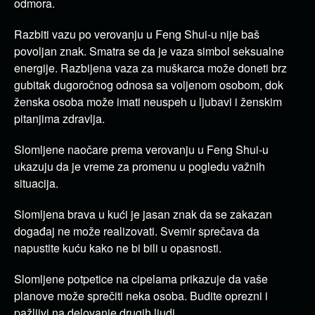
odmora.
Razbiti vazu po verovanju u Feng Shui-u nije baš
povoljan znak. Smatra se da je vaza simbol seksualne
energije. Razbijena vaza za muškarca može doneti brz
gubitak dugoročnog odnosa sa voljenom osobom, dok
ženska osoba može imati neuspeh u ljubavi i ženskim
pitanjima zdravlja.
Slomljene naočare prema verovanju u Feng Shui-u
ukazuju da je vreme za promenu u pogledu važnih
situacija.
Slomljena brava u kući je jasan znak da se zakazan
događaj ne može realizovati. Svemir sprečava da
napustite kuću kako ne bi bili u opasnosti.
Slomljene potpetice na cipelama prikazuje da vaše
planove može sprečiti neka osoba. Budite oprezni i
pažljivi na delovanje drugih ljudi.