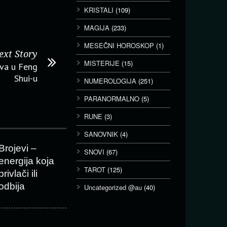
KRISTALI
(109)
MAGIJA
(233)
MESEČNI HOROSKOP
(1)
ext Story
MISTERIJE
(15)
eva u Feng
Shui-u
NUMEROLOGIJA
(251)
PARANORMALNO
(5)
RUNE
(3)
SANOVNIK
(4)
Brojevi –
SNOVI
(67)
energija koja
TAROT
(125)
privlači ili
odbija
Uncategorized @au
(40)