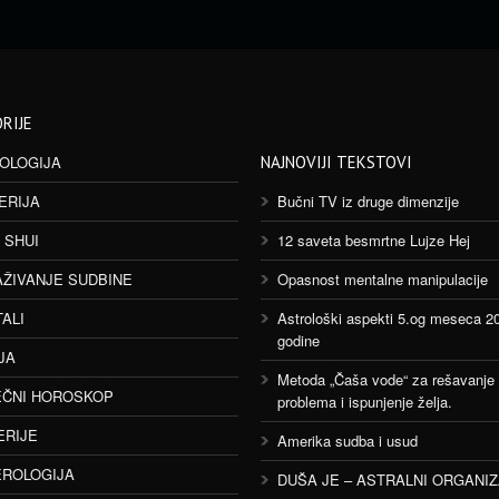
RIJE
OLOGIJA
NAJNOVIJI TEKSTOVI
ERIJA
Bučni TV iz druge dimenzije
 SHUI
12 saveta besmrtne Lujze Hej
AŽIVANJE SUDBINE
Opasnost mentalne manipulacije
TALI
Astrološki aspekti 5.og meseca 2
godine
JA
Metoda „Čaša vode“ za rešavanje
ČNI HOROSKOP
problema i ispunjenje želja.
ERIJE
Amerika sudba i usud
ROLOGIJA
DUŠA JE – ASTRALNI ORGANI