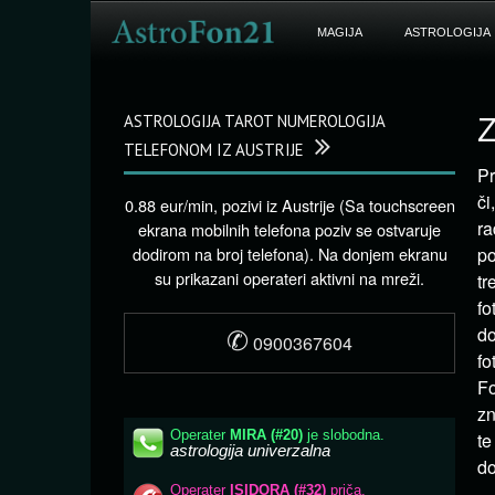
MAGIJA
ASTROLOGIJA
ASTROLOGIJA TAROT NUMEROLOGIJA
Z
TELEFONOM IZ AUSTRIJE
Pr
či
0.88 eur/min, pozivi iz Austrije (Sa touchscreen
ra
ekrana mobilnih telefona poziv se ostvaruje
dodirom na broj telefona). Na donjem ekranu
po
su prikazani operateri aktivni na mreži.
tr
fo
✆
do
0900367604
fo
Fo
zn
te
do