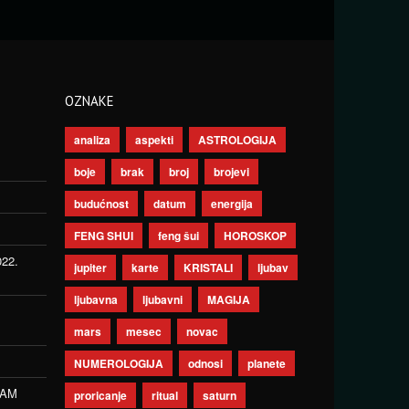
OZNAKE
analiza
aspekti
ASTROLOGIJA
boje
brak
broj
brojevi
budućnost
datum
energija
FENG SHUI
feng šui
HOROSKOP
022.
jupiter
karte
KRISTALI
ljubav
ljubavna
ljubavni
MAGIJA
mars
mesec
novac
NUMEROLOGIJA
odnosi
planete
ZAM
proricanje
ritual
saturn