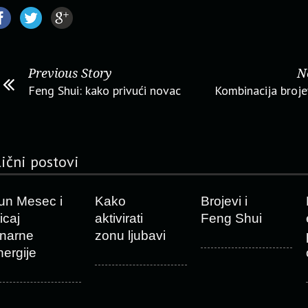
Previous Story
N
Feng Shui: kako privući novac
Kombinacija broj
lični postovi
un Mesec i
Kako
Brojevi i
icaj
aktivirati
Feng Shui
unarne
zonu ljubavi
nergije