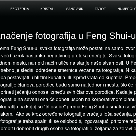
EZOTERIJA
KRISTALI
SANOVNIK
TAROT
NUMEROLO
načenje fotografija u Feng Shui-u
ema Feng Shui-u svaka fotografija može postati ne samo izvor 
, već i uzrok nastanka negativnog protoka energije. Svaka fotogr
dnom mestu, na neki način utiče na stanje naše stvarnosti. U F
trebno je slediti određene smernice vezane za fotografije. Nika
eba postavljati u blizini kupatila, ili ispred vrata od kupatila. Pr
tografije članova porodice budu samo na jednom mestu, što će 
prineti jačanju odnosa između svih članova porodice. Kada je 
tografije na severu ona će doneti uspon na korporativnom planu il
tografija na kojoj su “tri osobe” prema Feng Shui-u smatra se v
akom. Ako se kroz određene fotografije vraćaju loša sećanja,
 fotografije treba spaliti ili se osloboditi, izgovarajući pri tome r
brobit i dobrobit drugih osoba sa fotografije, željama za zdravlje