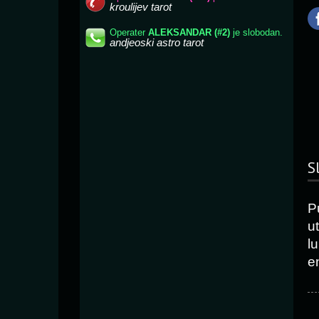
S
P
ut
l
e