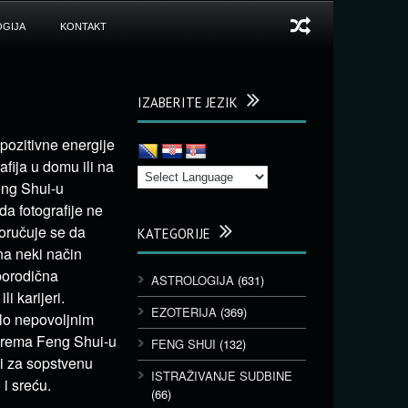
GIJA
KONTAKT
IZABERITE JEZIK
pozitivne energije
afija u domu ili na
eng Shui-u
da fotografije ne
eporučuje se da
KATEGORIJE
na neki način
porodična
ASTROLOGIJA
(631)
i karijeri.
EZOTERIJA
(369)
rlo nepovoljnim
 prema Feng Shui-u
FENG SHUI
(132)
eči za sopstvenu
ISTRAŽIVANJE SUDBINE
 i sreću.
(66)