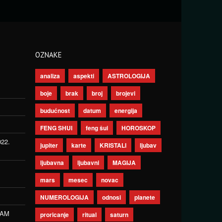
OZNAKE
analiza
aspekti
ASTROLOGIJA
boje
brak
broj
brojevi
budućnost
datum
energija
FENG SHUI
feng šui
HOROSKOP
022.
jupiter
karte
KRISTALI
ljubav
ljubavna
ljubavni
MAGIJA
mars
mesec
novac
NUMEROLOGIJA
odnosi
planete
ZAM
proricanje
ritual
saturn