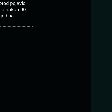
brod pojavio
se nakon 90
godina