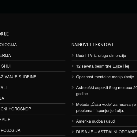
RIJE
OLOGIJA
NAJNOVIJI TEKSTOVI
ERIJA
Bučni TV iz druge dimenzije
 SHUI
12 saveta besmrtne Lujze Hej
AŽIVANJE SUDBINE
Opasnost mentalne manipulacije
TALI
Astrološki aspekti 5.og meseca 2
godine
JA
Metoda „Čaša vode“ za rešavanje
ČNI HOROSKOP
problema i ispunjenje želja.
ERIJE
Amerika sudba i usud
ROLOGIJA
DUŠA JE – ASTRALNI ORGANI