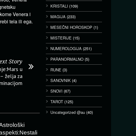
KRISTALI
(109)
agnetsku
 kome Venera i
MAGIJA
(233)
bi tela ili ega.
MESEČNI HOROSKOP
(1)
MISTERIJE
(15)
NUMEROLOGIJA
(251)
PARANORMALNO
(5)
ext Story
nje:Mars u
RUNE
(3)
– želja za
SANOVNIK
(4)
minacijom
SNOVI
(67)
TAROT
(125)
Uncategorized @au
(40)
Astrološki
aspekti:Nestali