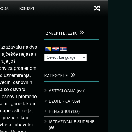
GIJA
KONTAKT
IZABERITE JEZIK
, izražavaju na dva
, najčešće nejasan
ruje još
 poriv za promenom
od uznemirenja,
KATEGORIJE
 većini osnovnih
da se ostvare
ASTROLOGIJA
(631)
na osnovu promene
EZOTERIJA
(369)
škom i genetičkom
napetosti, želja,
FENG SHUI
(132)
lno poznata kao
ISTRAŽIVANJE SUDBINE
a vlada ljubavnim
(66)
nivou, Venera