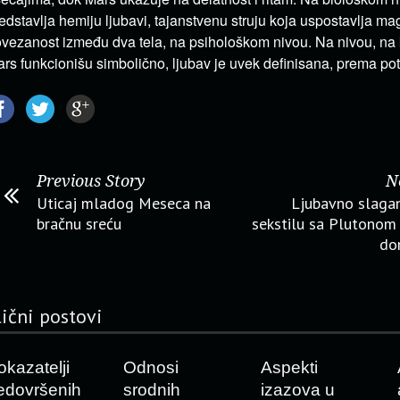
edstavlja hemiju ljubavi, tajanstvenu struju koja uspostavlja m
vezanost između dva tela, na psihološkom nivou. Na nivou, na
rs funkcionišu simbolično, ljubav je uvek definisana, prema potre
Previous Story
N
Uticaj mladog Meseca na
Ljubavno slaga
bračnu sreću
sekstilu sa Plutonom 
do
lični postovi
okazatelji
Odnosi
Aspekti
edovršenih
srodnih
izazova u