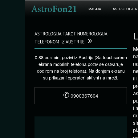
MAGIJA
ASTROLOGIJA
ASTROLOGIJA TAROT NUMEROLOGIJA
L
TELEFONOM IZ AUSTRIJE
Mo
na
0.88 eur/min, pozivi iz Austrije (Sa touchscreen
na
ekrana mobilnih telefona poziv se ostvaruje
dodirom na broj telefona). Na donjem ekranu
ne
su prikazani operateri aktivni na mreži.
il
pr
✆
as
0900367604
pu
i 
ra
sl
pl
os