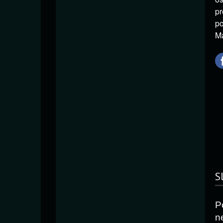
pr
po
Ma
S
P
n