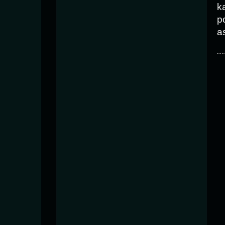
k
p
as