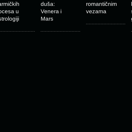
armičkih
duša:
romantičnim
ocesa u
Venera i
vezama
trologiji
Mars