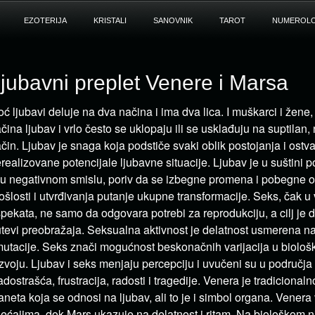
EZOTERIJA
KRISTALI
SANOVNIK
TAROT
NUMEROLO
jubavni preplet Venere i Marsa
ć ljubavi deluje na dva načina i ima dva lica. I muškarci i žene
čina ljubav i vrlo često se uklopaju ili se usklađuju na suptilan
čin. Ljubav je snaga koja podstiče svaki oblik postojanja i ostva
realizovane potencijale ljubavne situacije. Ljubav je u suštini
i u negativnom smislu, poriv da se izbegne promena i pobegne 
ošlosti i utvrđivanja putanje ukupne transformacije. Seks, čak u
pekata, ne samo da odgovara potrebi za reprodukciju, a cilj je 
tevi preobražaja. Seksualna aktivnost je delatnost usmerena 
mutacije. Seks znači mogućnost beskonačnih varijacija u biolo
zvoju. Ljubav i seks menjaju percepciju i uvučeni su u područja 
adostrašća, frustracija, radosti i tragedije. Venera je tradiciona
aneta koja se odnosi na ljubav, ali to je i simbol organa. Vener
ećajima, dok Mars ukazuje na delatnost i ritam. Na biološkom 