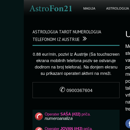
MAGIJA
ASTROLOGIJA
ASTROLOGIJA TAROT NUMEROLOGIJA
U
TELEFONOM IZ AUSTRIJE
Me
st
0.88 eur/min, pozivi iz Austrije (Sa touchscreen
va
ekrana mobilnih telefona poziv se ostvaruje
dodirom na broj telefona). Na donjem ekranu
pe
su prikazani operateri aktivni na mreži.
mo
po
✆
ta
0900367604
vr
na
tr