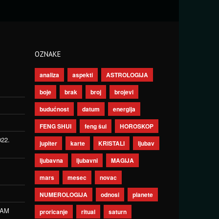
OZNAKE
analiza
aspekti
ASTROLOGIJA
boje
brak
broj
brojevi
budućnost
datum
energija
FENG SHUI
feng šui
HOROSKOP
022.
jupiter
karte
KRISTALI
ljubav
ljubavna
ljubavni
MAGIJA
mars
mesec
novac
NUMEROLOGIJA
odnosi
planete
ZAM
proricanje
ritual
saturn