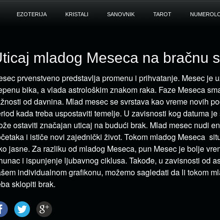
EZOTERIJA
KRISTALI
SANOVNIK
TAROT
NUMEROLO
ticaj mladog Meseca na bračnu 
sec prvenstveno predstavlja promenu i prihvatanje. Mesec je 
epenu bika, a vlada astrološkim znakom raka. Faze Meseca sma
žnosti od davnina. Mlad mesec se svrstava kao vreme novih po
riod kada treba uspostaviti temelje. U zavisnosti kog datuma je 
že ostaviti značajan uticaj na budući brak. Mlad mesec nudi en
četaka i ističe novi zajednički život. Tokom mladog Meseca sit
ko jasne. Za razliku od mladog Meseca, pun Mesec je bolje vre
hunac i ispunjenje ljubavnog ciklusa. Takođe, u zavisnosti od 
šem individualnom grafikonu, možemo sagledati da li tokom 
eba sklopiti brak.