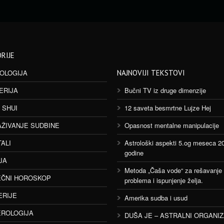
RIJE
OLOGIJA
NAJNOVIJI TEKSTOVI
ERIJA
Bučni TV iz druge dimenzije
 SHUI
12 saveta besmrtne Lujze Hej
AŽIVANJE SUDBINE
Opasnost mentalne manipulacije
TALI
Astrološki aspekti 5.og meseca 2
godine
JA
Metoda „Čaša vode“ za rešavanje
ČNI HOROSKOP
problema i ispunjenje želja.
ERIJE
Amerika sudba i usud
ROLOGIJA
DUŠA JE – ASTRALNI ORGANI