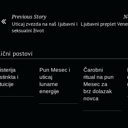
Previous Story
N
Uticaj zvezda na naš ljubavni i
Ljubavni preplet Vene
seksualni život
lični postovi
sterija
Pun Mesec i
Čarobni
stinkta i
uticaj
ritual na pun
tuicije
lunarne
Mesec za
energije
brz dolazak
novca