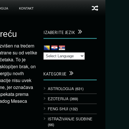
GIJA
KONTAKT
sreću
IZABERITE JEZIK
uzvišen na trećem
trane su od velike
četaka. To je
sklopljen brak, on
ergiju novih
KATEGORIJE
uacije nisu uvek
me, jer označava
ASTROLOGIJA
(631)
aspekata prema
EZOTERIJA
(369)
mladog Meseca
FENG SHUI
(132)
ISTRAŽIVANJE SUDBINE
(66)