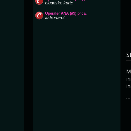
S
Mi
in
in