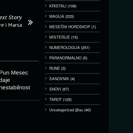
KRISTALI
(109)
MAGIJA
(233)
ext Story
re i Marsa
MESEČNI HOROSKOP
(1)
MISTERIJE
(15)
NUMEROLOGIJA
(251)
PARANORMALNO
(5)
RUNE
(3)
Pun Mesec
SANOVNIK
(4)
daje
nestabilnost
SNOVI
(67)
TAROT
(125)
Uncategorized @au
(40)