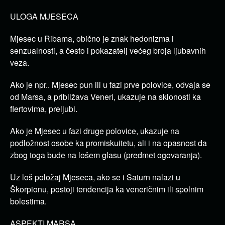
ULOGA MJESECA
Mjesec u Ribama, obično je znak hedonizma i
senzualnosti, a često i pokazatelj većeg broja ljubavnih
veza.
Ako je npr..
Mjesec pun ili u fazi prve polovice, odvaja se
od Marsa, a približava Veneri, ukazuje na sklonosti ka
flertovima, preljubi.
Ako je Mjesec u fazi druge polovice, ukazuje na
podložnost osobe ka promiskuitetu, ali i na opasnost da
zbog toga bude na lošem glasu (predmet ogovaranja).
Uz loš položaj Mjeseca, ako se i Saturn nalazi u
Škorpionu, postoji tendencija ka veneričnim ili spolnim
bolestima.
ASPEKTI MARSA