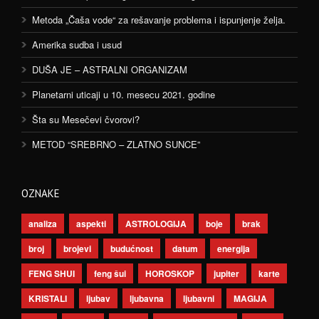
Metoda „Čaša vode“ za rešavanje problema i ispunjenje želja.
Amerika sudba i usud
DUŠA JE – ASTRALNI ORGANIZAM
Planetarni uticaji u 10. mesecu 2021. godine
Šta su Mesečevi čvorovi?
METOD “SREBRNO – ZLATNO SUNCE”
OZNAKE
analiza
aspekti
ASTROLOGIJA
boje
brak
broj
brojevi
budućnost
datum
energija
FENG SHUI
feng šui
HOROSKOP
jupiter
karte
KRISTALI
ljubav
ljubavna
ljubavni
MAGIJA