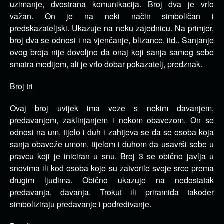
uzimanje, dvostrana komunikacija.
Broj dva je vrlo
važan.
On je na neki način simboličan i
predskazateljski.
Ukazuje na neku zajednicu.
Na primjer,
broj dva se odnosi i na vjenčanje, blizance, itd..
Sanjanje
ovog broja nije dovoljno da onaj koji sanja samog sebe
smatra medijem, ali je vrlo dobar pokazatelj, predznak.
Broj tri
Ovaj broj uvijek ima veze s nekim davanjem,
predavanjem, zaklinjanjem i nekom obavezom.
On se
odnosi na um, tijelo i duh i zahtjeva se da se osoba koja
sanja obaveže umom, tijelom i duhom da usavrši sebe u
pravcu koji je iniciran u snu.
Broj 3 se obično javlja u
snovima ili kod osoba koje su zatvorile svoje srce prema
drugim ljudima.
Obično ukazuje na nedostatak
predavanja, davanja.
Trokut ili priramida također
simboliziraju predavanje i podređivanje.