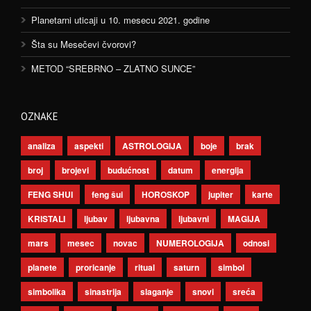
Planetarni uticaji u 10. mesecu 2021. godine
Šta su Mesečevi čvorovi?
METOD “SREBRNO – ZLATNO SUNCE”
OZNAKE
analiza
aspekti
ASTROLOGIJA
boje
brak
broj
brojevi
budućnost
datum
energija
FENG SHUI
feng šui
HOROSKOP
jupiter
karte
KRISTALI
ljubav
ljubavna
ljubavni
MAGIJA
mars
mesec
novac
NUMEROLOGIJA
odnosi
planete
proricanje
ritual
saturn
simbol
simbolika
sinastrija
slaganje
snovi
sreća