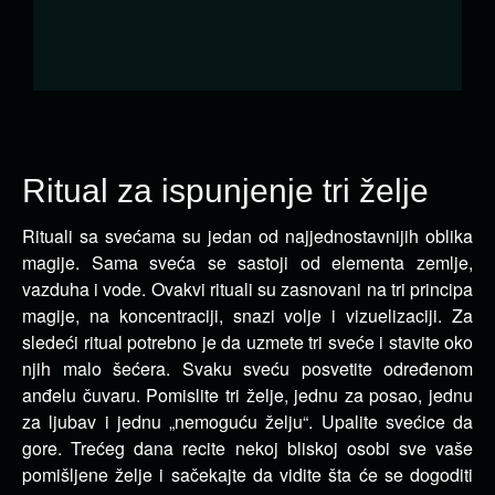
Ritual za ispunjenje tri želje
Rituali sa svećama su jedan od najjednostavnijih oblika
magije. Sama sveća se sastoji od elementa zemlje,
vazduha i vode.
Ovakvi rituali su zasnovani na tri principa
magije, na koncentraciji, snazi volje i vizuelizaciji. Za
sledeći ritual potrebno je da uzmete tri sveće i stavite oko
njih malo šećera. Svaku sveću posvetite određenom
anđelu čuvaru. Pomislite tri želje, jednu za posao, jednu
za ljubav i jednu „nemoguću želju“. Upalite svećice da
gore. Trećeg dana recite nekoj bliskoj osobi sve vaše
pomišljene želje i sačekajte da vidite šta će se dogoditi