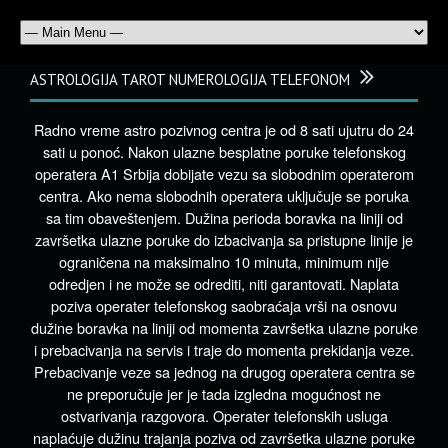
ASTROLOGIJA TAROT NUMEROLOGIJA TELEFONOM
Radno vreme astro pozivnog centra je od 8 sati ujutru do 24
sati u ponoć. Nakon ulazne besplatne poruke telefonskog
operatera A1 Srbija dobijate vezu sa slobodnim operaterom
centra. Ako nema slobodnih operatera uključuje se poruka
sa tim obaveštenjem. Dužina perioda boravka na liniji od
završetka ulazne poruke do izbacivanja sa pristupne linije je
ograničena na maksimalno 10 minuta, minimum nije
odredjen i ne može se odrediti, niti garantovati. Naplata
poziva operater telefonskog saobraćaja vrši na osnovu
dužine boravka na liniji od momenta završetka ulazne poruke
i prebacivanja na servis i traje do momenta prekidanja veze.
Prebacivanje veze sa jednog na drugog operatera centra se
ne preporučuje jer je tada izgledna mogućnost ne
ostvarivanja razgovora. Operater telefonskih usluga
naplaćuje dužinu trajanja poziva od završetka ulazne poruke