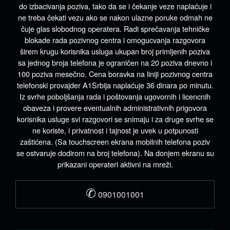
do izbacivanja poziva, tako da se i čekanje veze naplaćuje i
ne treba čekati vezu ako se nakon ulazne poruke odmah ne
čuje glas slobodnog operatera. Radi sprečavanja tehničke
blokade rada pozivnog centra i omogucvanja razgovora
širem krugu korisnika usluga ukupan broj primljenih poziva
sa jednog broja telefona je ograničen na 20 poziva dnevno i
100 poziva mesečno. Cena boravka na liniji pozivnog centra
telefonski provajder A1Srbija naplaćuje 36 dinara po minutu.
Iz svrhe poboljšanja rada i poštovanja ugovornih i licencnih
obaveza i provere eventualnih administrativnih prigovora
korisnika usluge svi razgovori se snimaju i za druge svrhe se
ne koriste, i privatnost i tajnost je uvek u potpunosti
zaštićena. (Sa touchscreen ekrana mobilnih telefona poziv
se ostvaruje dodirom na broj telefona). Na donjem ekranu su
prikazani operateri aktivni na mreži.
✆
0901001001