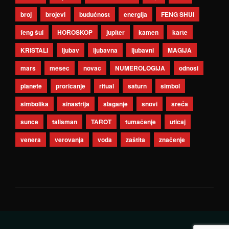
broj
brojevi
budućnost
energija
FENG SHUI
feng šui
HOROSKOP
jupiter
kamen
karte
KRISTALI
ljubav
ljubavna
ljubavni
MAGIJA
mars
mesec
novac
NUMEROLOGIJA
odnosi
planete
proricanje
ritual
saturn
simbol
simbolika
sinastrija
slaganje
snovi
sreća
sunce
talisman
TAROT
tumačenje
uticaj
venera
verovanja
voda
zaštita
značenje