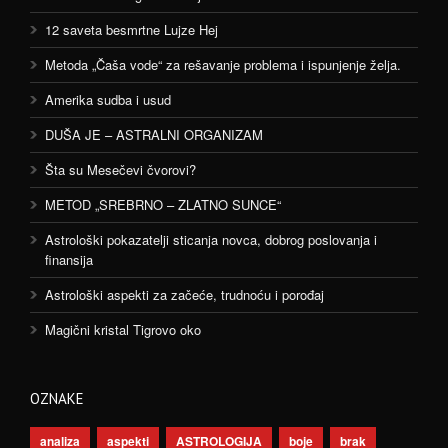
12 saveta besmrtne Lujze Hej
Metoda „Čaša vode“ za rešavanje problema i ispunjenje želja.
Amerika sudba i usud
DUŠA JE – ASTRALNI ORGANIZAM
Šta su Mesečevi čvorovi?
METOD „SREBRNO – ZLATNO SUNCE“
Astrološki pokazatelji sticanja novca, dobrog poslovanja i
finansija
Astrološki aspekti za začeće, trudnoću i porođaj
Magični kristal Tigrovo oko
OZNAKE
analiza
aspekti
ASTROLOGIJA
boje
brak