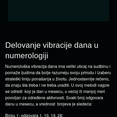
Delovanje vibracije dana u
numerologiji
Numerološka vibracija dana ima veliki uticaj na sudbinu i
pomaže ljudima da bolje razumeju svoju prirodu i izaberu
strateški liniju ponašanja u životu. Jednostavnije rečeno,
da znaju šta treba i ne treba uraditi. U ovoj metodi najpre
se odredi koji je dan u mesecu, u većoj ili manjoj meri
povoljan za određene aktivnosti. Svaki broj odgovara
danu u mesecu, a vrednost brojeva je sledeća:
Broju 1- odgovara 1, 10, 19, 28;