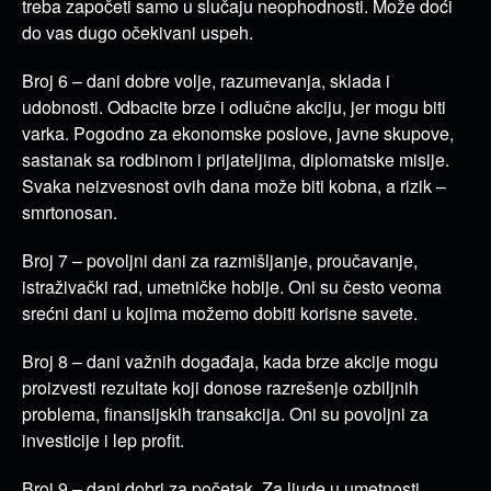
treba započeti samo u slučaju neophodnosti. Može doći
do vas dugo očekivani uspeh.
Broj 6 – dani dobre volje, razumevanja, sklada i
udobnosti. Odbacite brze i odlučne akciju, jer mogu biti
varka. Pogodno za ekonomske poslove, javne skupove,
sastanak sa rodbinom i prijateljima, diplomatske misije.
Svaka neizvesnost ovih dana može biti kobna, a rizik –
smrtonosan.
Broj 7 – povoljni dani za razmišljanje, proučavanje,
istraživački rad, umetničke hobije. Oni su često veoma
srećni dani u kojima možemo dobiti korisne savete.
Broj 8 – dani važnih događaja, kada brze akcije mogu
proizvesti rezultate koji donose razrešenje ozbiljnih
problema, finansijskih transakcija. Oni su povoljni za
investicije i lep profit.
Broj 9 – dani dobri za početak. Za ljude u umetnosti,