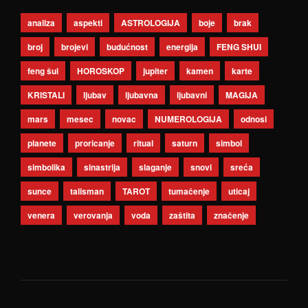
analiza
aspekti
ASTROLOGIJA
boje
brak
broj
brojevi
budućnost
energija
FENG SHUI
feng šui
HOROSKOP
jupiter
kamen
karte
KRISTALI
ljubav
ljubavna
ljubavni
MAGIJA
mars
mesec
novac
NUMEROLOGIJA
odnosi
planete
proricanje
ritual
saturn
simbol
simbolika
sinastrija
slaganje
snovi
sreća
sunce
talisman
TAROT
tumačenje
uticaj
venera
verovanja
voda
zaštita
značenje