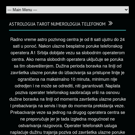
ASTROLOGIJA TAROT NUMEROLOGIJA TELEFONOM
Radno vreme astro pozivnog centra je od 8 sati ujutru do 24
sati u ponoć. Nakon ulazne besplatne poruke telefonskog
operatera A1 Srbija dobijate vezu sa slobodnim operaterom
centra. Ako nema slobodnih operatera uključuje se poruka
sa tim obaveštenjem. Dužina perioda boravka na liniji od
završetka ulazne poruke do izbacivanja sa pristupne linije je
ograničena na maksimalno 10 minuta, minimum nije
odredjen i ne može se odrediti, niti garantovati. Naplata
poziva operater telefonskog saobraćaja vrši na osnovu
dužine boravka na liniji od momenta završetka ulazne poruke
i prebacivanja na servis i traje do momenta prekidanja veze.
Prebacivanje veze sa jednog na drugog operatera centra se
ne preporučuje jer je tada izgledna mogućnost ne
ostvarivanja razgovora. Operater telefonskih usluga
naplaćuje dužinu trajanja poziva od završetka ulazne poruke