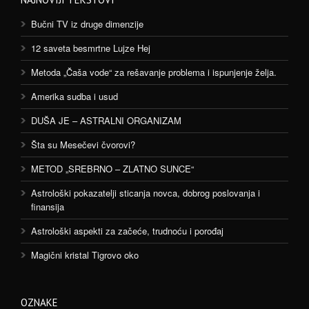
Bučni TV iz druge dimenzije
12 saveta besmrtne Lujze Hej
Metoda „Čaša vode“ za rešavanje problema i ispunjenje želja.
Amerika sudba i usud
DUŠA JE – ASTRALNI ORGANIZAM
Šta su Mesečevi čvorovi?
METOD „SREBRNO – ZLATNO SUNCE“
Astrološki pokazatelji sticanja novca, dobrog poslovanja i
finansija
Astrološki aspekti za začeće, trudnoću i porođaj
Magični kristal Tigrovo oko
OZNAKE