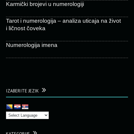
Karmički brojevi u numerologiji
Tarot i numerologija – analiza uticaja na život
i ličnost čoveka
Numerologija imena
IZABERITE JEZIK
KATEGORIJE