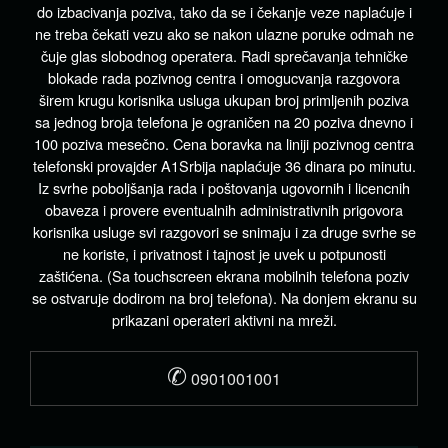
do izbacivanja poziva, tako da se i čekanje veze naplaćuje i
ne treba čekati vezu ako se nakon ulazne poruke odmah ne
čuje glas slobodnog operatera. Radi sprečavanja tehničke
blokade rada pozivnog centra i omogucvanja razgovora
širem krugu korisnika usluga ukupan broj primljenih poziva
sa jednog broja telefona je ograničen na 20 poziva dnevno i
100 poziva mesečno. Cena boravka na liniji pozivnog centra
telefonski provajder A1Srbija naplaćuje 36 dinara po minutu.
Iz svrhe poboljšanja rada i poštovanja ugovornih i licencnih
obaveza i provere eventualnih administrativnih prigovora
korisnika usluge svi razgovori se snimaju i za druge svrhe se
ne koriste, i privatnost i tajnost je uvek u potpunosti
zaštićena. (Sa touchscreen ekrana mobilnih telefona poziv
se ostvaruje dodirom na broj telefona). Na donjem ekranu su
prikazani operateri aktivni na mreži.
✆
0901001001