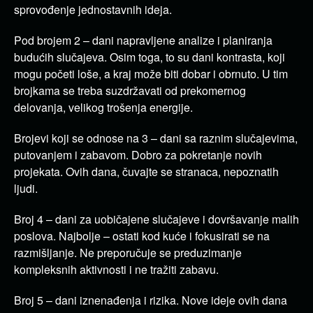
sprovođenje jednostavnih ideja.
Pod brojem 2 – dani napravljene analize i planiranja
budućih slučajeva. Osim toga, to su dani kontrasta, koji
mogu početi loše, a kraj može biti dobar i obrnuto. U tim
brojkama se treba suzdržavati od prekomernog
delovanja, velikog trošenja energije.
Brojevi koji se odnose na 3 – dani sa raznim slučajevima,
putovanjem i zabavom. Dobro za pokretanje novih
projekata. Ovih dana, čuvajte se stranaca, nepoznatih
ljudi.
Broj 4 – dani za uobičajene slučajeve i dovršavanje malih
poslova. Najbolje – ostati kod kuće i fokusirati se na
razmišljanje. Ne preporučuje se preduzimanje
kompleksnih aktivnosti i ne tražiti zabavu.
Broj 5 – dani iznenađenja i rizika. Nove ideje ovih dana