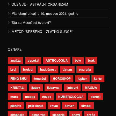
DUŠA JE – ASTRALNI ORGANIZAM
Planetarni uticaji u 10. mesecu 2021. godine
Šta su Mesečevi čvorovi?
METOD “SREBRNO – ZLATNO SUNCE”
OZNAKE
analiza
aspekti
ASTROLOGIJA
boje
brak
broj
brojevi
budućnost
datum
energija
FENG SHUI
feng šui
HOROSKOP
jupiter
karte
KRISTALI
ljubav
ljubavna
ljubavni
MAGIJA
mars
mesec
novac
NUMEROLOGIJA
odnosi
planete
proricanje
ritual
saturn
simbol
simbolika
sinastrija
slaganje
snovi
sreća