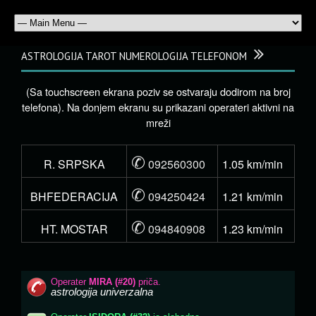
ASTROLOGIJA TAROT NUMEROLOGIJA TELEFONOM
(Sa touchscreen ekrana poziv se ostvaraju dodirom na broj
telefona). Na donjem ekranu su prikazani operateri aktivni na
mreži
✆
R. SRPSKA
092560300
1.05 km/min
✆
BHFEDERACIJA
094250424
1.21 km/min
✆
HT. MOSTAR
094840908
1.23 km/min