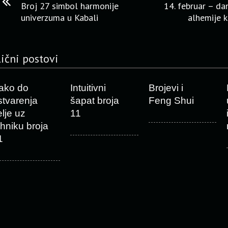
Broj 27 simbol harmonije
14. februar – d
univerzuma u Kabali
alhemije k
lični postovi
ako do
Intuitivni
Brojevi i
stvarenja
šapat broja
Feng Shui
elje uz
11
ehniku broja
1