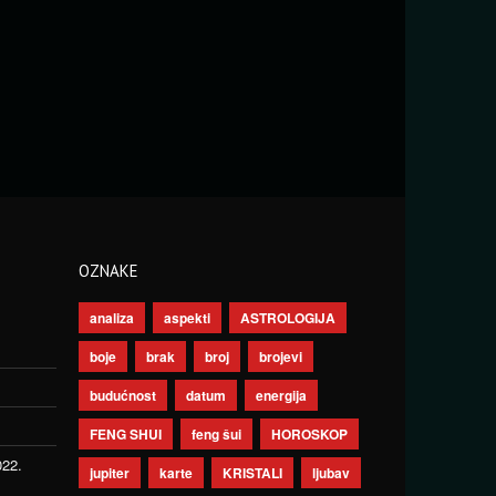
OZNAKE
analiza
aspekti
ASTROLOGIJA
boje
brak
broj
brojevi
budućnost
datum
energija
FENG SHUI
feng šui
HOROSKOP
022.
jupiter
karte
KRISTALI
ljubav