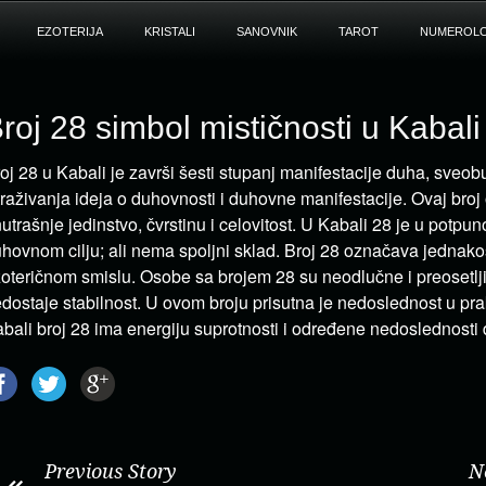
EZOTERIJA
KRISTALI
SANOVNIK
TAROT
NUMEROLO
roj 28 simbol mističnosti u Kabali
oj 28 u Kabali je završi šesti stupanj manifestacije duha, sveo
traživanja ideja o duhovnosti i duhovne manifestacije. Ovaj broj
utrašnje jedinstvo, čvrstinu i celovitost. U Kabali 28 je u potpu
hovnom cilju; ali nema spoljni sklad. Broj 28 označava jednakos
oteričnom smislu. Osobe sa brojem 28 su neodlučne i preosetlji
dostaje stabilnost. U ovom broju prisutna je nedoslednost u pr
bali broj 28 ima energiju suprotnosti i određene nedoslednost
Previous Story
N