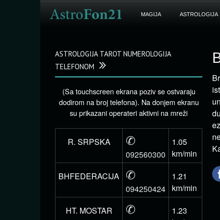
MAGIJA
ASTROLOGIJA
ASTROLOGIJA TAROT NUMEROLOGIJA
B
TELEFONOM
Br
is
(Sa touchscreen ekrana poziv se ostvaraju
un
dodirom na broj telefona). Na donjem ekranu
su prikazani operateri aktivni na mreži
du
ez
✆
ne
R. SRPSKA
1.05
Ka
km/min
092560300
✆
BHFEDERACIJA
1.21
km/min
094250424
✆
HT. MOSTAR
1.23