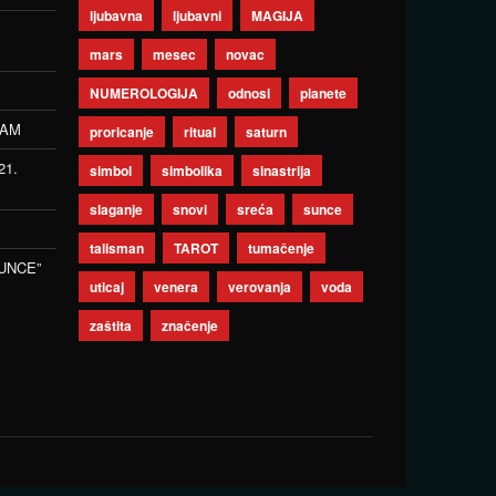
ljubavna
ljubavni
MAGIJA
mars
mesec
novac
NUMEROLOGIJA
odnosi
planete
ZAM
proricanje
ritual
saturn
21.
simbol
simbolika
sinastrija
slaganje
snovi
sreća
sunce
talisman
TAROT
tumačenje
UNCE”
uticaj
venera
verovanja
voda
zaštita
značenje