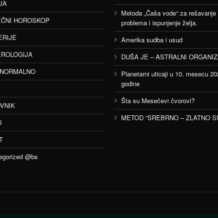
JA
Metoda „Čaša vode“ za rešavanje
ČNI HOROSKOP
problema i ispunjenje želja.
ERIJE
Amerika sudba i usud
ROLOGIJA
DUŠA JE – ASTRALNI ORGANI
ANORMALNO
Planetarni uticaji u 10. mesecu 20
godine
Šta su Mesečevi čvorovi?
VNIK
METOD “SREBRNO – ZLATNO S
I
T
egorized @bs