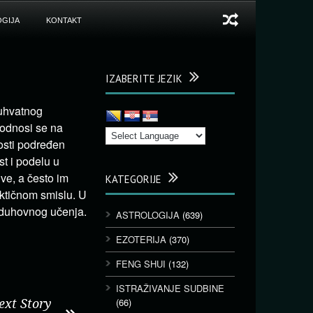
GIJA
KONTAKT
IZABERITE JEZIK
buhvatnog
 odnosi se na
nosti podređen
t i podelu u
ve, a često im
KATEGORIJE
aktičnom smislu. U
i duhovnog učenja.
ASTROLOGIJA
(639)
EZOTERIJA
(370)
FENG SHUI
(132)
ISTRAŽIVANJE SUDBINE
(66)
ext Story