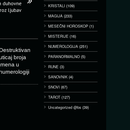
an duhovne
KRISTALI
(109)
roz ljubav
MAGIJA
(233)
MESEČNI HOROSKOP
(1)
MISTERIJE
(16)
NUMEROLOGIJA
(251)
Destruktivan
PARANORMALNO
(5)
uticaj broja
imena u
RUNE
(3)
numerologiji
SANOVNIK
(4)
SNOVI
(67)
TAROT
(127)
Uncategorized @bs
(39)