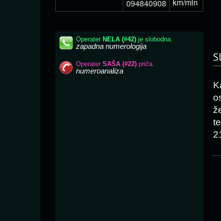
km/min
094840908
S
K
o
ž
t
2