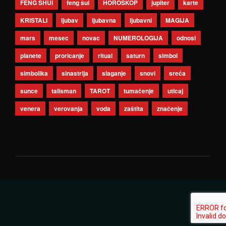
FENG SHUI
feng šui
HOROSKOP
jupiter
karte
KRISTALI
ljubav
ljubavna
ljubavni
MAGIJA
mars
mesec
novac
NUMEROLOGIJA
odnosi
planete
proricanje
ritual
saturn
simbol
simbolika
sinastrija
slaganje
snovi
sreća
sunce
talisman
TAROT
tumačenje
uticaj
venera
verovanja
voda
zaštita
značenje