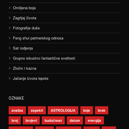
Omiljena boja
Zagrljaj života
Fotografije duše
Feng shui partnerskog odnosa
Sat rodjenja
Grupno iskustvo fantastične svetlosti
Zločin i kazna
Jačanje izvora lepote
OZNAKE
analiza
aspekti
ASTROLOGIJA
boje
brak
broj
brojevi
budućnost
datum
energija