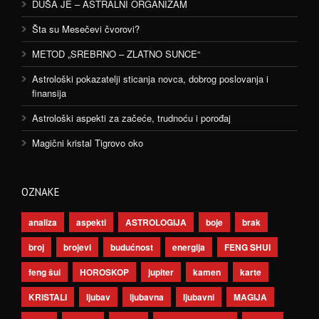
DUŠA JE – ASTRALNI ORGANIZAM
Šta su Mesečevi čvorovi?
METOD „SREBRNO – ZLATNO SUNCE“
Astrološki pokazatelji sticanja novca, dobrog poslovanja i
finansija
Astrološki aspekti za začeće, trudnoću i porođaj
Magični kristal Tigrovo oko
OZNAKE
analiza
aspekti
ASTROLOGIJA
boje
brak
broj
brojevi
budućnost
energija
FENG SHUI
feng šui
HOROSKOP
jupiter
kamen
karte
KRISTALI
ljubav
ljubavna
ljubavni
MAGIJA