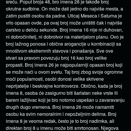
sreću. Poput broja 48, bro imena 28 je takođe broj
okrutne sudbine. On može dati jedno do najviše mesta, a
zatim pustiti osobu da padne. Uticaj Meseca i Saturna je
vrlo opasan ovde, pa ovaj broj može uništiti čak i najviše
carstvo u deliću sekunde. Broj imena 16 nije ni duhovan,
ni dobročinitelj, ni dobrotvor na materijalom planu. Ovo je
broj lažnog ponosa i obične arogancije u kombinaciji sa
mnoštvom ekstremnih stavova i ponašanja. Sve ove
stvari sa pravom povezuju broj 16 kao broj velike
propasti. Broj imena 26 je najpopularniji opasan broj koji
se može naći u ovom svetu. Taj broj zbog svoje ogromne
moći popularnosti, osobi donosi velike skrivene
neprijatelje i beskrajne kontroverze. Obično, kada je broj
imena 8, osoba će zasigurno biti šarlatan neke vrste ili
barem lažljivac koji je bio notorno uspešan u zavaravanju
drugih dugo vremena. Broj imena 26 može namamiti
osobu ka svim nemoralnim i nepoželjnim delima. Broj
imena 8 je veoma redak, često je to broj nadimka, ali
direktan broj 8 u imenu može biti smrtonosan. Njegova