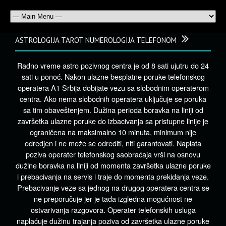
ASTROLOGIJA TAROT NUMEROLOGIJA TELEFONOM
Radno vreme astro pozivnog centra je od 8 sati ujutru do 24
sati u ponoć. Nakon ulazne besplatne poruke telefonskog
operatera A1 Srbija dobijate vezu sa slobodnim operaterom
centra. Ako nema slobodnih operatera uključuje se poruka
sa tim obaveštenjem. Dužina perioda boravka na liniji od
završetka ulazne poruke do izbacivanja sa pristupne linije je
ograničena na maksimalno 10 minuta, minimum nije
odredjen i ne može se odrediti, niti garantovati. Naplata
poziva operater telefonskog saobraćaja vrši na osnovu
dužine boravka na liniji od momenta završetka ulazne poruke
i prebacivanja na servis i traje do momenta prekidanja veze.
Prebacivanje veze sa jednog na drugog operatera centra se
ne preporučuje jer je tada izgledna mogućnost ne
ostvarivanja razgovora. Operater telefonskih usluga
naplaćuje dužinu trajanja poziva od završetka ulazne poruke