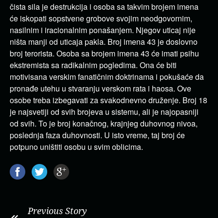
čista sila je destrukcija i osoba sa takvim brojem imena
će iskopati sopstvene grobove svojim neodgovornim,
nasilnim i iracionalnim ponašanjem. Njegov uticaj nije
ništa manji od uticaja pakla. Broj imena 43 je doslovno
broj terorista. Osoba sa brojem imena 43 će imati psihu
ekstremista sa radikalnim pogledima. Ona će biti
motivisana verskim fanatičnim doktrinama i pokušaće da
pronađe utehu u stvaranju verskom rata i haosa. Ove
osobe treba izbegavati za svakodnevno druženje. Broj 18
je najsvetiji od svih brojeva u sistemu, ali je najopasniji
od svih. To je broj konačnog, krajnjeg duhovnog nivoa,
poslednja faza duhovnosti. U isto vreme, taj broj će
potpuno uništiti osobu u svim oblicima.
Previous Story