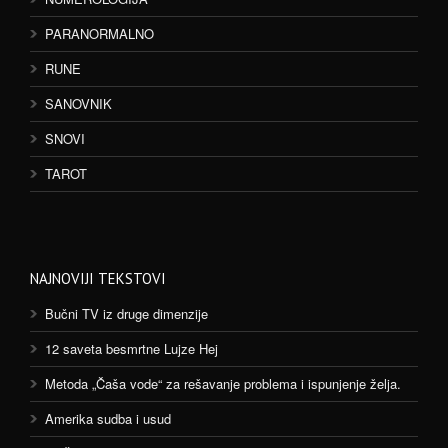
PARANORMALNO
RUNE
SANOVNIK
SNOVI
TAROT
NAJNOVIJI TEKSTOVI
Bučni TV iz druge dimenzije
12 saveta besmrtne Lujze Hej
Metoda „Čaša vode“ za rešavanje problema i ispunjenje želja.
Amerika sudba i usud