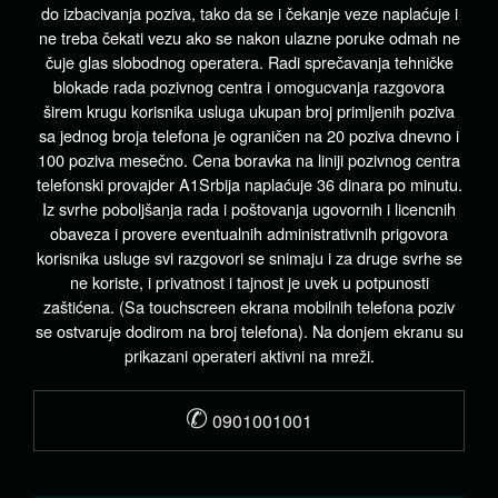
do izbacivanja poziva, tako da se i čekanje veze naplaćuje i
ne treba čekati vezu ako se nakon ulazne poruke odmah ne
čuje glas slobodnog operatera. Radi sprečavanja tehničke
blokade rada pozivnog centra i omogucvanja razgovora
širem krugu korisnika usluga ukupan broj primljenih poziva
sa jednog broja telefona je ograničen na 20 poziva dnevno i
100 poziva mesečno. Cena boravka na liniji pozivnog centra
telefonski provajder A1Srbija naplaćuje 36 dinara po minutu.
Iz svrhe poboljšanja rada i poštovanja ugovornih i licencnih
obaveza i provere eventualnih administrativnih prigovora
korisnika usluge svi razgovori se snimaju i za druge svrhe se
ne koriste, i privatnost i tajnost je uvek u potpunosti
zaštićena. (Sa touchscreen ekrana mobilnih telefona poziv
se ostvaruje dodirom na broj telefona). Na donjem ekranu su
prikazani operateri aktivni na mreži.
✆
0901001001