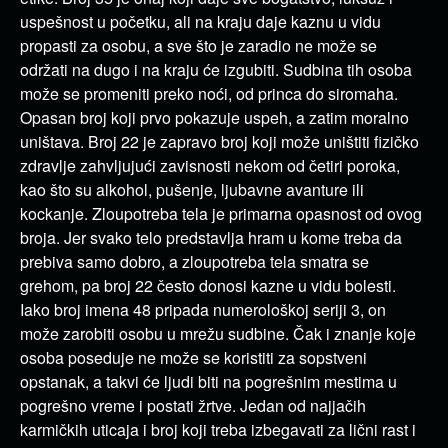
uspešnost u početku, ali na kraju daje kaznu u vidu
propasti za osobu, a sve što je zaradio ne može se
održati na dugo i na kraju će izgubiti. Sudbina tih osoba
može se promeniti preko noći, od princa do siromaha.
Opasan broj koji prvo pokazuje uspeh, a zatim moralno
uništava. Broj 22 je zapravo broj koji može uništiti fizičko
zdravlje zahvljujući zavisnosti nekom od četiri poroka,
kao što su alkohol, pušenje, ljubavne avanture ili
kockanje. Zloupotreba tela je primarna opasnost od ovog
broja. Jer svako telo predstavlja hram u kome treba da
prebiva samo dobro, a zloupotreba tela smatra se
grehom, pa broj 22 često donosi kazne u vidu bolesti.
Iako broj imena 48 pripada numerološkoj seriji 3, on
može zarobiti osobu u mrežu sudbine. Čak i znanje koje
osoba poseduje ne može se koristiti za sopstveni
opstanak, a takvi će ljudi biti na pogrešnim mestima u
pogrešno vreme i postati žrtve. Jedan od najjačih
karmičkih uticaja i broj koji treba izbegavati za lični rast i