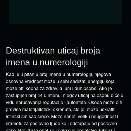
Destruktivan uticaj broja
imena u numerologiji
Kad je u pitanju broj imena u numerologiji, njegova
osnovna vrednost može u sebi sadržati energiju koja
može biti kobna za zdravlja, um i duh osobe. Ako je
zastupljen broj 44 u imenu, njegov uticaj na osobu biće u
vidu narušavanja reputacije i autoriteta. Osoba može biti
previše materijalistički okrenuta, što joj može uskratiti
istinski smisao sreće. Može naneti veliku neugodnost i
sramotu za poslovne ljude koji odstupaju od poslovne
etike. Broj 35 je onaj koji daje sve bogatstvo, luksuz i