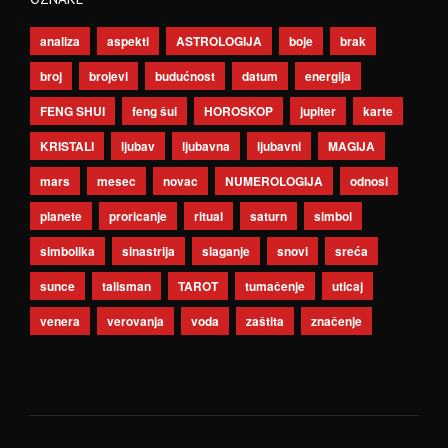
analiza
aspekti
ASTROLOGIJA
boje
brak
broj
brojevi
budućnost
datum
energija
FENG SHUI
feng šui
HOROSKOP
jupiter
karte
KRISTALI
ljubav
ljubavna
ljubavni
MAGIJA
mars
mesec
novac
NUMEROLOGIJA
odnosi
planete
proricanje
ritual
saturn
simbol
simbolika
sinastrija
slaganje
snovi
sreća
sunce
talisman
TAROT
tumačenje
uticaj
venera
verovanja
voda
zaštita
značenje