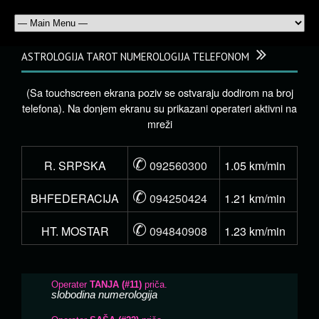
ASTROLOGIJA TAROT NUMEROLOGIJA TELEFONOM
(Sa touchscreen ekrana poziv se ostvaraju dodirom na broj
telefona). Na donjem ekranu su prikazani operateri aktivni na
mreži
✆
R. SRPSKA
092560300
1.05 km/min
✆
BHFEDERACIJA
094250424
1.21 km/min
✆
HT. MOSTAR
094840908
1.23 km/min