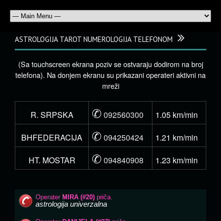
ASTROLOGIJA TAROT NUMEROLOGIJA TELEFONOM
(Sa touchscreen ekrana poziv se ostvaraju dodirom na broj
telefona). Na donjem ekranu su prikazani operateri aktivni na
mreži
✆
R. SRPSKA
092560300
1.05 km/min
✆
BHFEDERACIJA
094250424
1.21 km/min
✆
HT. MOSTAR
094840908
1.23 km/min