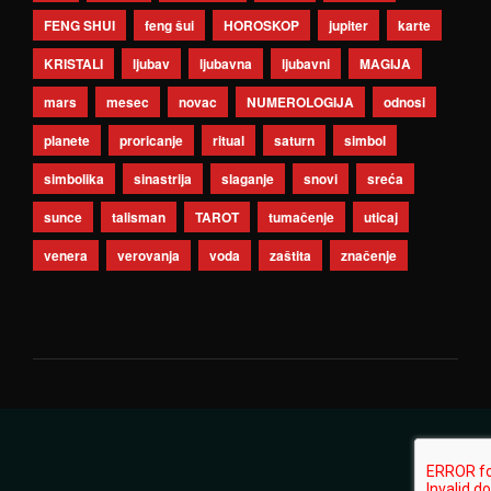
FENG SHUI
feng šui
HOROSKOP
jupiter
karte
KRISTALI
ljubav
ljubavna
ljubavni
MAGIJA
mars
mesec
novac
NUMEROLOGIJA
odnosi
planete
proricanje
ritual
saturn
simbol
simbolika
sinastrija
slaganje
snovi
sreća
sunce
talisman
TAROT
tumačenje
uticaj
venera
verovanja
voda
zaštita
značenje