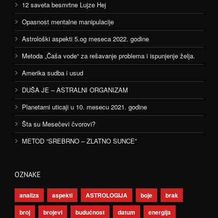
12 saveta besmrtne Lujze Hej
Opasnost mentalne manipulacije
Astrološki aspekti 5.og meseca 2022. godine
Metoda „Čaša vode“ za rešavanje problema i ispunjenje želja.
Amerika sudba i usud
DUŠA JE – ASTRALNI ORGANIZAM
Planetarni uticaji u 10. mesecu 2021. godine
Šta su Mesečevi čvorovi?
METOD “SREBRNO – ZLATNO SUNCE”
OZNAKE
analiza
aspekti
ASTROLOGIJA
boje
brak
broj
brojevi
budućnost
datum
energija