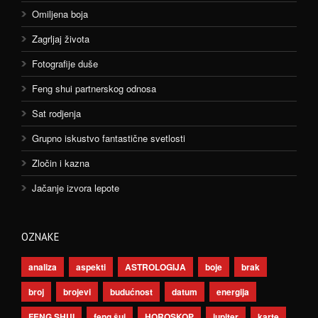
Omiljena boja
Zagrljaj života
Fotografije duše
Feng shui partnerskog odnosa
Sat rodjenja
Grupno iskustvo fantastične svetlosti
Zločin i kazna
Jačanje izvora lepote
OZNAKE
analiza
aspekti
ASTROLOGIJA
boje
brak
broj
brojevi
budućnost
datum
energija
FENG SHUI
feng šui
HOROSKOP
jupiter
karte