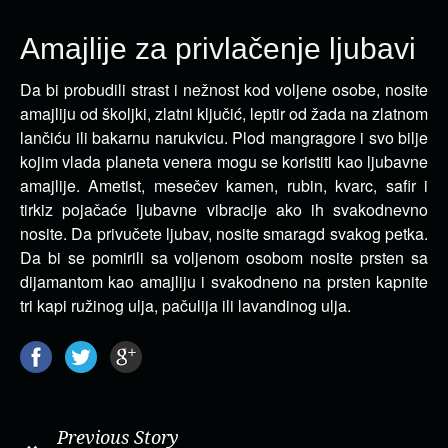
Amajlije za privlačenje ljubavi
Da bi probudili strast i nežnost kod voljene osobe, nosite
amajliju od školjki, zlatni ključić, leptir od žada na zlatnom
lančiću ili bakarnu narukvicu. Plod mangragore i svo bilje
kojim vlada planeta venera mogu se koristiti kao ljubavne
amajlije. Ametist, mesečev kamen, rubin, kvarc, safir i
tirkiz pojačaće ljubavne vibracije ako ih svakodnevno
nosite. Da privučete ljubav, nosite smaragd svakog petka.
Da bi se pomirili sa voljenom osobom nosite prsten sa
dijamantom kao amajliju i svakodneno na prsten kapnite
tri kapi ružinog ulja, pačulija ili lavandinog ulja.
Previous Story