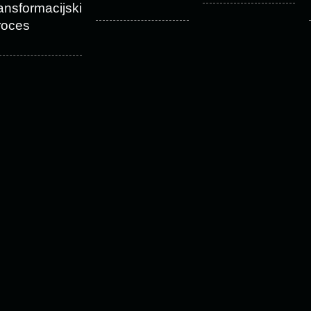
ransformacijski
roces