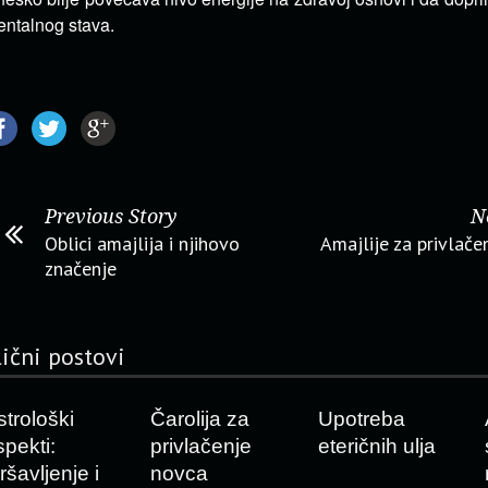
ntalnog stava.
Previous Story
N
Oblici amajlija i njihovo
Amajlije za privlače
značenje
lični postovi
strološki
Čarolija za
Upotreba
spekti:
privlačenje
eteričnih ulja
ršavljenje i
novca