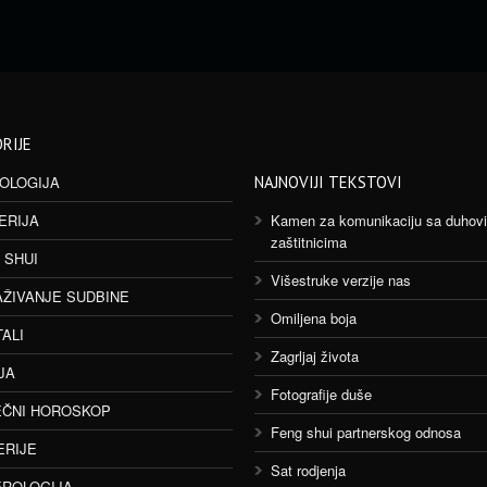
RIJE
OLOGIJA
NAJNOVIJI TEKSTOVI
ERIJA
Kamen za komunikaciju sa duhov
zaštitnicima
 SHUI
Višestruke verzije nas
AŽIVANJE SUDBINE
Omiljena boja
TALI
Zagrljaj života
JA
Fotografije duše
ČNI HOROSKOP
Feng shui partnerskog odnosa
ERIJE
Sat rodjenja
ROLOGIJA