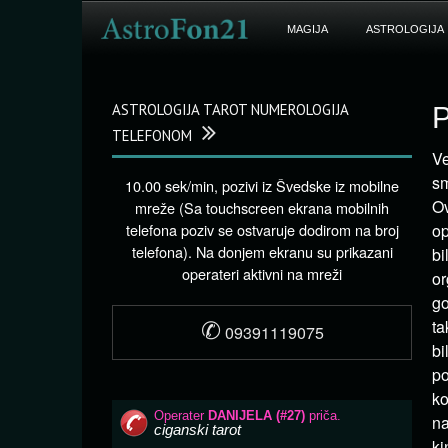
MAGIJA
ASTROLOGIJA
ASTROLOGIJA TAROT NUMEROLOGIJA
P
TELEFONOM
Ve
sm
10.00 sek/min, pozivi iz Švedske iz mobilne
Ov
mreže (Sa touchscreen ekrana mobilnih
telefona poziv se ostvaruje dodirom na broj
op
telefona). Na donjem ekranu su prikazani
bi
operateri aktivni na mreži
or
go
✆
ta
09391119075
bi
po
ko
na
ki