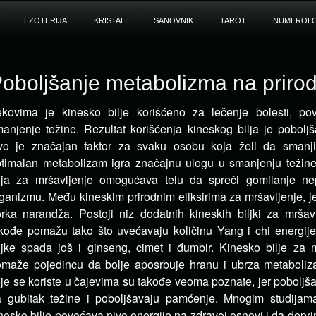
EZOTERIJA
KRISTALI
SANOVNIK
TAROT
NUMEROLO
oboljšanje metabolizma na priro
kovima je kinesko bilje korišćeno za lečenje bolesti, pov
anjenje težine. Rezultat korišćenja kineskog
bilja je pobolj
o je značajan faktor za svaku osobu koja želi da smanji 
timalan metabolizam igra značajnu ulogu u smanjenju težine
lja za mršavljenje omogućava telu da spreči gomilanje ne
ganizmu. Među kineskim prirodnim eliksirima za mršavljenje, j
rka narandža. Postoji niz dodatnih kineskih biljki za mršavl
kođe pomažu tako što uvećavaju količinu Yang i chi energij
ljke spada još i ginseng, cimet i đumbir. Kinesko bilje za 
maže pojedincu da bolje aposrbuje hranu i ubrza metaboliza
je se koriste u čajevima su takođe veoma poznate, jer poboljša
 gubitak težine i poboljšavaju pamćenje. Mnogim studijam
nesko bilje povećava nivo energije na zdravoj osnovi i da dopr