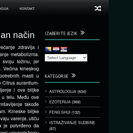
GIJA
KONTAKT
dan način
IZABERITE JEZIK
ećanje zdravlja i
šanje metabolizma.
svoju težinu, jer
. Većina kineskog
potrebnih masti u
KATEGORIJE
e Citrus aurantium-
jenje i ove biljke
ASTROLOGIJA
(634)
e u telu. Među ove
EZOTERIJA
(369)
mršavljenje takođe
m. Kineske biljke
FENG SHUI
(132)
vaju varenje, utiču
ISTRAŽIVANJE SUDBINE
a je potvrđeno da
(67)
inosi uravnoteženju