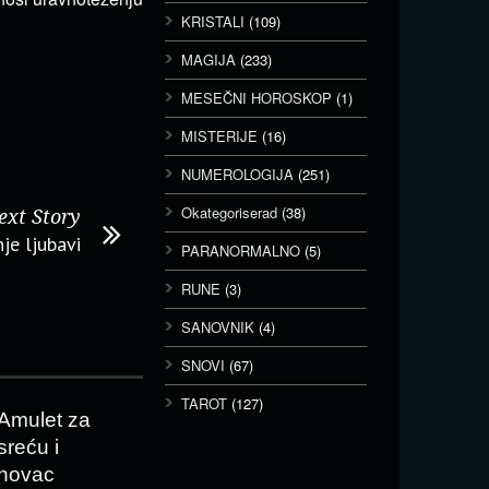
KRISTALI
(109)
MAGIJA
(233)
MESEČNI HOROSKOP
(1)
MISTERIJE
(16)
NUMEROLOGIJA
(251)
Okategoriserad
(38)
ext Story
nje ljubavi
PARANORMALNO
(5)
RUNE
(3)
SANOVNIK
(4)
SNOVI
(67)
TAROT
(127)
Amulet za
sreću i
novac