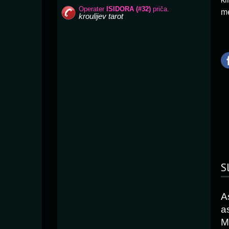
me
S
A
a
M