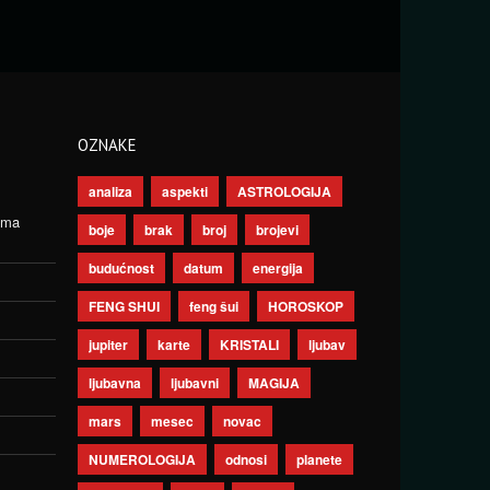
OZNAKE
analiza
aspekti
ASTROLOGIJA
ima
boje
brak
broj
brojevi
budućnost
datum
energija
FENG SHUI
feng šui
HOROSKOP
jupiter
karte
KRISTALI
ljubav
ljubavna
ljubavni
MAGIJA
mars
mesec
novac
NUMEROLOGIJA
odnosi
planete