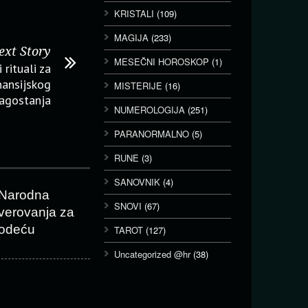
KRISTALI
(109)
MAGIJA
(233)
ext Story
MESEČNI HOROSKOP
(1)
rituali za
nansijskog
MISTERIJE
(16)
agostanja
NUMEROLOGIJA
(251)
PARANORMALNO
(5)
RUNE
(3)
SANOVNIK
(4)
Narodna
SNOVI
(67)
verovanja za
odeću
TAROT
(127)
Uncategorized @hr
(38)