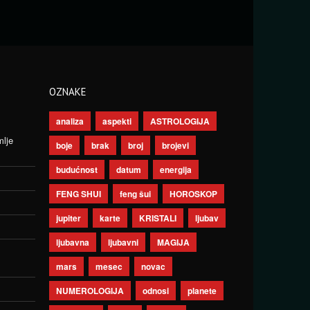
OZNAKE
analiza
aspekti
ASTROLOGIJA
mlje
boje
brak
broj
brojevi
budućnost
datum
energija
FENG SHUI
feng šui
HOROSKOP
jupiter
karte
KRISTALI
ljubav
ljubavna
ljubavni
MAGIJA
mars
mesec
novac
NUMEROLOGIJA
odnosi
planete