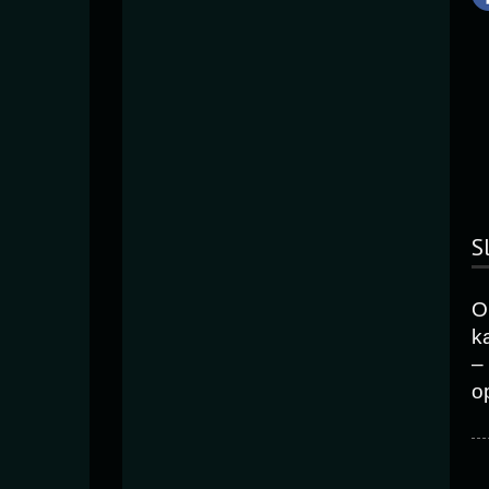
S
O
k
–
o