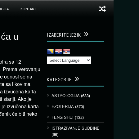
GIJA
KONTAKT
ića u
IZABERITE JEZIK
pira sa 12
ma. Prema verovanju
je odnosi se na
KATEGORIJE
rte sa likovima
da izvučena karta
ASTROLOGIJA
(633)
stariji. Ako je
o je izvučena karta
EZOTERIJA
(370)
đenik će biti neko
FENG SHUI
(132)
ISTRAŽIVANJE SUDBINE
(66)