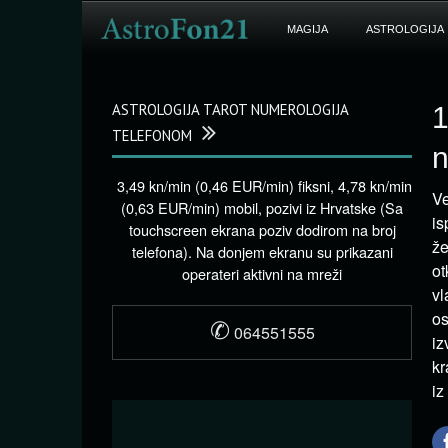
MAGIJA
ASTROLOGIJA
ASTROLOGIJA TAROT NUMEROLOGIJA
1
TELEFONOM
n
3,49 kn/min (0,46 EUR/min) fiksni, 4,78 kn/min
Ve
(0,63 EUR/min) mobil, pozivi iz Hrvatske (Sa
is
touchscreen ekrana poziv dodirom na broj
že
telefona). Na donjem ekranu su prikazani
ot
operateri aktivni na mreži
vl
os
✆
064551555
iz
kr
iz