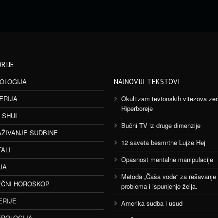
RIJE
OLOGIJA
NAJNOVIJI TEKSTOVI
ERIJA
Okultizam tevtonskih vitezova ze
Hiperboreje
 SHUI
Bučni TV iz druge dimenzije
AŽIVANJE SUDBINE
12 saveta besmrtne Lujze Hej
TALI
Opasnost mentalne manipulacije
JA
Metoda „Čaša vode“ za rešavanje
ČNI HOROSKOP
problema i ispunjenje želja.
ERIJE
Amerika sudba i usud
ROLOGIJA