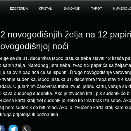
EZOTERIJA
KRISTALI
SANOVNIK
TAROT
NUMEROLO
2 novogodišnjih želja na 12 papir
ovogodišnjoj noći
ruje se da 31. decembra ispod jastuka treba staviti 12 listića pa
pisanih želja. Narednog jutra treba izvaditi 3 papirića sa želja
lje sa ovih papirića će se ispuniti. Drugo novogodišnje verovan
krivanje suđenika. Ispod jastuka 31. decembra treba staviti 4 ka
adara. U jutarnjim časovima treba izvući jednu kartu, veruje se 
likava budućeg suđenika. Ako je izvučen kralj pik suđenik će biti 
vučena karta kralj tref suđenik je neko ko ima brak iza sebe. Ak
alj herc suđenik će biti mlad. Ako je izvučena karta kralj karo su
 kruga prijatelja ili poznanika.