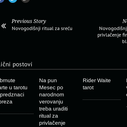
Previous Story
N
Novogodišnji ritual za sreću
Novogodišnji 
privlačenje fi
bl
lični postovi
brnute
Na pun
Rider Waite
arte u tarotu
Mesec po
tarot
 predznaci
narodnom
preza
verovanju
treba uraditi
ritual za
privlačenje