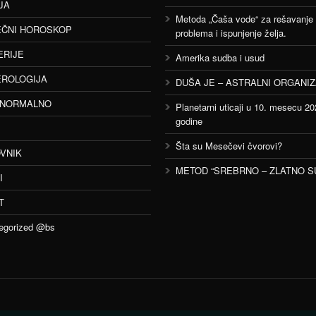
JA
Metoda „Čaša vode“ za rešavanje
ČNI HOROSKOP
problema i ispunjenje želja.
ERIJE
Amerika sudba i usud
ROLOGIJA
DUŠA JE – ASTRALNI ORGANI
ANORMALNO
Planetarni uticaji u 10. mesecu 20
godine
Šta su Mesečevi čvorovi?
VNIK
METOD “SREBRNO – ZLATNO S
I
T
egorized @bs