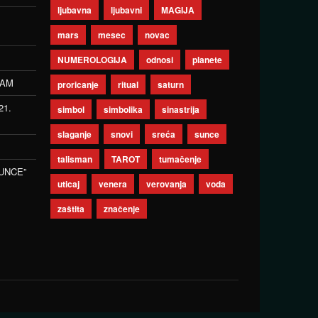
ljubavna
ljubavni
MAGIJA
mars
mesec
novac
NUMEROLOGIJA
odnosi
planete
ZAM
proricanje
ritual
saturn
21.
simbol
simbolika
sinastrija
slaganje
snovi
sreća
sunce
talisman
TAROT
tumačenje
UNCE”
uticaj
venera
verovanja
voda
zaštita
značenje