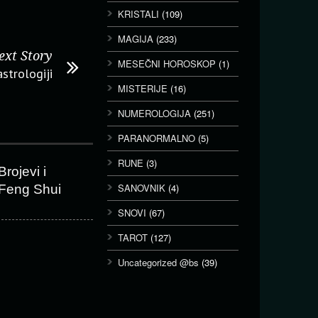
KRISTALI
(109)
MAGIJA
(233)
ext Story
MESEČNI HOROSKOP
(1)
astrologiji
MISTERIJE
(16)
NUMEROLOGIJA
(251)
PARANORMALNO
(5)
RUNE
(3)
Brojevi i
SANOVNIK
(4)
Feng Shui
SNOVI
(67)
TAROT
(127)
Uncategorized @bs
(39)