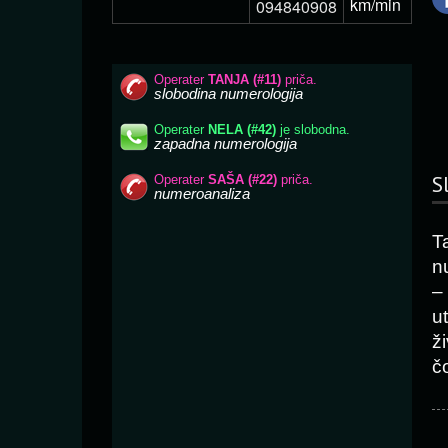
km/min
094840908
S
Ta
n
–
u
ži
č