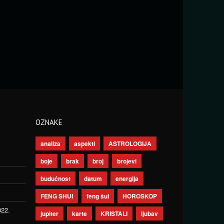
OZNAKE
analiza
aspekti
ASTROLOGIJA
boje
brak
broj
brojevi
budućnost
datum
energija
FENG SHUI
feng šui
HOROSKOP
022.
jupiter
karte
KRISTALI
ljubav