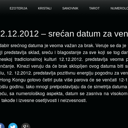
EZOTERIJA
KRISTALI
SANOVNIK
TAROT
NUMEROLO
2.12.2012 – srećan datum za ve
abir srećnog datuma je veoma važan za brak. Veruje se da je
ji predstavlja sklad, sreću i blagostanje za sve koji
se tog da
neskoj tradicionalnoj kulturi 12.12.2012. predstavlja veoma
nčanje. Kinezi veruju da će brak sklopljen ovog datuma biti 
iu, 12. 12.2012. predstavlja pozitivnu energiju pogodnu za ve
Hong Kongu gotovo četiri puta više parova će se venčati 12-
ošlu godinu. Iako mnogi pretpostavljaju da će simetrija datum
eću, sa numerološkog aspekta, datum se zasniva na visokom 
i takođe i izvesne osetljivosti i neizvesnosti.