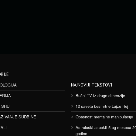
RIJE
OLOGIJA
NAJNOVIJI TEKSTOVI
ERIJA
Bučni TV iz druge dimenzije
 SHUI
12 saveta besmrtne Lujze Hej
AŽIVANJE SUDBINE
Opasnost mentalne manipulacije
TALI
Astrološki aspekti 5.og meseca 2
godine