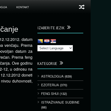
GIJA
KONTAKT
nčanje
IZABERITE JEZIK
 12.12.2012. datum
na venčaju. Prema
 povoljan datum za
srećan. Prema feng
nčanja. Ove godinu
KATEGORIJE
12-12, u odnosu na
a 12.12.2012 doneti
ASTROLOGIJA
(639)
nivou duhovnosti,
EZOTERIJA
(370)
FENG SHUI
(132)
ISTRAŽIVANJE SUDBINE
(66)