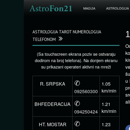
MAGIJA
ASTROLOGIJA
ASTROLOGIJA TAROT NUMEROLOGIJA
1
TELEFONOM
Od
ko
(Sa touchscreen ekrana poziv se ostvaraju
ki
dodirom na broj telefona). Na donjem ekranu
su prikazani operateri aktivni na mreži
ve
šu
✆
u 
R. SRPSKA
1.05
pr
km/min
092560300
sr
✆
al
BHFEDERACIJA
1.21
km/min
094250424
✆
HT. MOSTAR
1.23