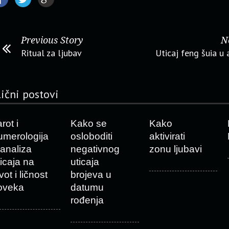
Previous Story
N
Ritual za ljubav
Uticaj feng šuia u 
lični postovi
rot i
Kako se
Kako
umerologija
osloboditi
aktivirati
 analiza
negativnog
zonu ljubavi
ticaja na
uticaja
vot i ličnost
brojeva u
oveka
datumu
rođenja