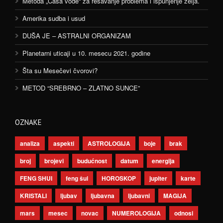
Metoda „Čaša vode“ za rešavanje problema i ispunjenje želja.
Amerika sudba i usud
DUŠA JE – ASTRALNI ORGANIZAM
Planetarni uticaji u 10. mesecu 2021. godine
Šta su Mesečevi čvorovi?
METOD “SREBRNO – ZLATNO SUNCE”
OZNAKE
analiza
aspekti
ASTROLOGIJA
boje
brak
broj
brojevi
budućnost
datum
energija
FENG SHUI
feng šui
HOROSKOP
jupiter
karte
KRISTALI
ljubav
ljubavna
ljubavni
MAGIJA
mars
mesec
novac
NUMEROLOGIJA
odnosi