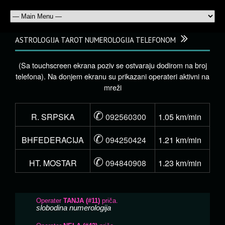
ASTROLOGIJA TAROT NUMEROLOGIJA TELEFONOM
(Sa touchscreen ekrana poziv se ostvaraju dodirom na broj
telefona). Na donjem ekranu su prikazani operateri aktivni na
mreži
✆
R. SRPSKA
092560300
1.05 km/min
✆
BHFEDERACIJA
094250424
1.21 km/min
✆
HT. MOSTAR
094840908
1.23 km/min