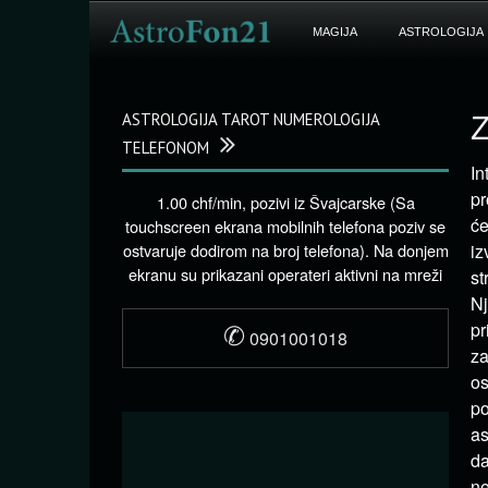
MAGIJA
ASTROLOGIJA
ASTROLOGIJA TAROT NUMEROLOGIJA
Z
TELEFONOM
In
pr
1.00 chf/min, pozivi iz Švajcarske (Sa
će
touchscreen ekrana mobilnih telefona poziv se
ostvaruje dodirom na broj telefona). Na donjem
iz
ekranu su prikazani operateri aktivni na mreži
st
Nj
✆
pr
0901001018
za
os
po
as
da
n