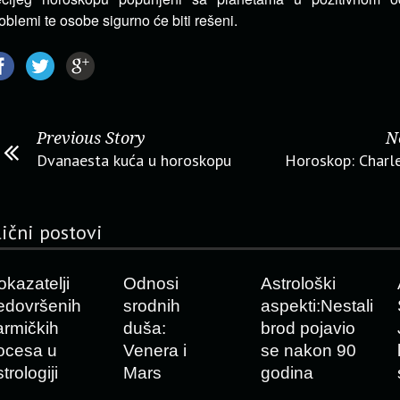
oblemi te osobe sigurno će biti rešeni.
Previous Story
N
Dvanaesta kuća u horoskopu
Horoskop: Charl
lični postovi
okazatelji
Odnosi
Astrološki
edovršenih
srodnih
aspekti:Nestali
armičkih
duša:
brod pojavio
ocesa u
Venera i
se nakon 90
trologiji
Mars
godina