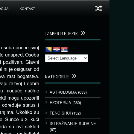
GIJA
KONTAKT
IZABERITE JEZIK
o osoba počne svoj
ije unapred. Osoba
i pozitivan. Glavni
lini je osiguran od
va rast bogatstva.
KATEGORIJE
vaju razvoj i dobre
uju moguće načine
ASTROLOGIJA
(633)
ekti mogu upozoriti
EZOTERIJA
(369)
određuje status i
anjima. Ukoliko su
FENG SHUI
(132)
te. Sunce u 2. kući
ISTRAŽIVANJE SUDBINE
ada su ovi sektori
(67)
nosu, materijalni