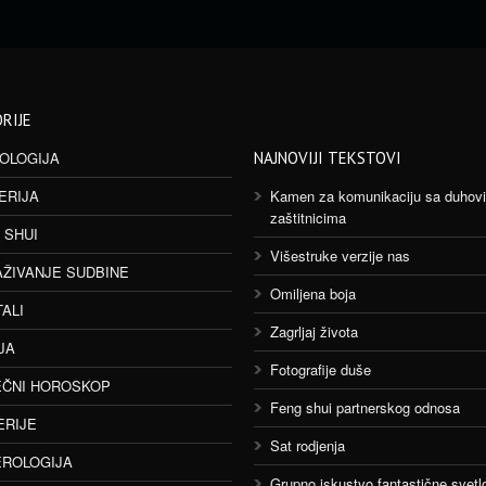
RIJE
OLOGIJA
NAJNOVIJI TEKSTOVI
ERIJA
Kamen za komunikaciju sa duhov
zaštitnicima
 SHUI
Višestruke verzije nas
AŽIVANJE SUDBINE
Omiljena boja
TALI
Zagrljaj života
JA
Fotografije duše
ČNI HOROSKOP
Feng shui partnerskog odnosa
ERIJE
Sat rodjenja
ROLOGIJA
Grupno iskustvo fantastične svetlo