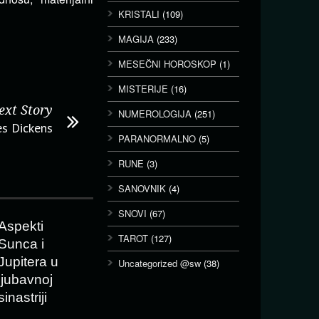
KRISTALI
(109)
MAGIJA
(233)
MESEČNI HOROSKOP
(1)
MISTERIJE
(16)
ext Story
NUMEROLOGIJA
(251)
es Dickens
PARANORMALNO
(5)
RUNE
(3)
SANOVNIK
(4)
SNOVI
(67)
Aspekti
TAROT
(127)
Sunca i
Jupitera u
Uncategorized @sw
(38)
ljubavnoj
sinastriji