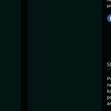
pr
S
P
n
k
p
as