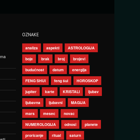
OZNAKE
analiza
aspekti
ASTROLOGIJA
ima
boje
brak
broj
brojevi
budućnost
datum
energija
FENG SHUI
feng šui
HOROSKOP
jupiter
karte
KRISTALI
ljubav
ljubavna
ljubavni
MAGIJA
mars
mesec
novac
NUMEROLOGIJA
odnosi
planete
proricanje
ritual
saturn
sti