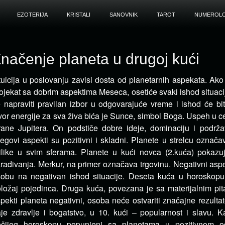
EZOTERIJA
KRISTALI
SANOVNIK
TAROT
NUMEROLO
načenje planeta u drugoj kući
tuicija u poslovanju zavisi dosta od planetarnih aspekata. Ak
ojekat sa dobrim aspektima Meseca,
osetiće svaki ishod situac
 napraviti pravilan izbor u odgovarajuće vreme i ishod će bit
vor energije za sva živa bića je Sunce, simbol Boga. Uspeh u ce
rane Jupitera. On podstiče dobre ideje, dominaciju i podrža
egovi aspekti su pozitivni i skladni. Planete u strelcu označa
ilike u svim sferama. Planete u kući novca (2.kuća) pokaz
rađivanja. Merkur, na primer označava trgovinu. Negativni asp
obu na negativan ishod situacije. Deseta kuća u horoskopu 
ložaj pojedinca. Druga kuća, povezana je sa materijalnim pit
pekti planeta negativni, osoba neće ostvariti značajne rezulta
je zdravlje i bogatstvo, u 10. kući – popularnost i slavu. K
ečijeg horoskopu popunjeni sa planetama u pozitivnom od