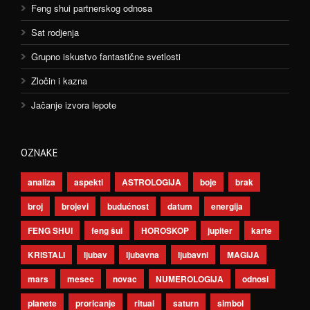
Feng shui partnerskog odnosa
Sat rodjenja
Grupno iskustvo fantastične svetlosti
Zločin i kazna
Jačanje izvora lepote
OZNAKE
analiza
aspekti
ASTROLOGIJA
boje
brak
broj
brojevi
budućnost
datum
energija
FENG SHUI
feng šui
HOROSKOP
jupiter
karte
KRISTALI
ljubav
ljubavna
ljubavni
MAGIJA
mars
mesec
novac
NUMEROLOGIJA
odnosi
planete
proricanje
ritual
saturn
simbol