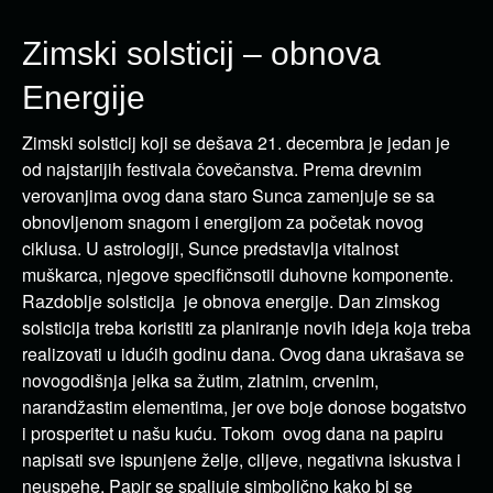
Zimski solsticij – obnova
Energije
Zimski solsticij koji se dešava 21. decembra je jedan je
od najstarijih festivala čovečanstva. Prema drevnim
verovanjima ovog dana staro Sunca zamenjuje se sa
obnovljenom snagom i energijom za početak novog
ciklusa. U astrologiji, Sunce predstavlja vitalnost
muškarca, njegove specifičnsotii duhovne komponente.
Razdoblje solsticija je obnova energije. Dan zimskog
solsticija treba koristiti za planiranje novih ideja koja treba
realizovati u idućih godinu dana. Ovog dana ukrašava se
novogodišnja jelka sa žutim, zlatnim, crvenim,
narandžastim elementima, jer ove boje donose bogatstvo
i prosperitet u našu kuću. Tokom ovog dana na papiru
napisati sve ispunjene želje, ciljeve, negativna iskustva i
neuspehe. Papir se spaljuje simbolično kako bi se