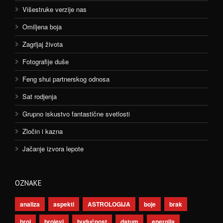
Višestruke verzije nas
Omiljena boja
Zagrljaj života
Fotografije duše
Feng shui partnerskog odnosa
Sat rodjenja
Grupno iskustvo fantastične svetlosti
Zločin i kazna
Jačanje izvora lepote
OZNAKE
analiza
aspekti
ASTROLOGIJA
boje
brak
broj
brojevi
budućnost
datum
energija