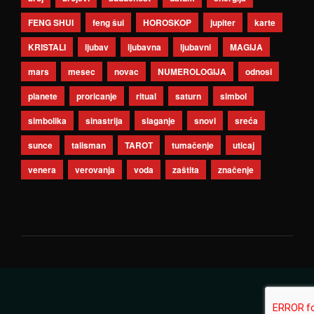
FENG SHUI
feng šui
HOROSKOP
jupiter
karte
KRISTALI
ljubav
ljubavna
ljubavni
MAGIJA
mars
mesec
novac
NUMEROLOGIJA
odnosi
planete
proricanje
ritual
saturn
simbol
simbolika
sinastrija
slaganje
snovi
sreća
sunce
talisman
TAROT
tumačenje
uticaj
venera
verovanja
voda
zaštita
značenje