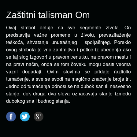
Zaštitni talisman Om
Ovaj simbol deluje na sve segmente života. On
predstavlja važne promene u životu, prevazilaženje
teškoća,
shvatanje unutrašnjeg i spoljašnjeg. Poreklo
ovog simbola je vrlo zanimljivo i potiče iz ubeđenja ako
se taj slog izgovori u pravom trenutku, na pravom mestu i
na pravi način, onda se tom čoveku mogu desiti veoma
važni događaji. Ovim slovima se pridaje različito
tumačenje, a sve se svodi na magično značenje broja tri.
Jedno od tumačenja odnosi se na dubok san ili nesvesno
stanje, dok druga dva slova označavaju stanje između
dubokog sna i budnog stanja.