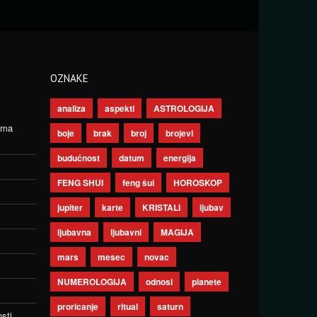
OZNAKE
analiza
aspekti
ASTROLOGIJA
ima
boje
brak
broj
brojevi
budućnost
datum
energija
FENG SHUI
feng šui
HOROSKOP
jupiter
karte
KRISTALI
ljubav
ljubavna
ljubavni
MAGIJA
mars
mesec
novac
NUMEROLOGIJA
odnosi
planete
proricanje
ritual
saturn
sti