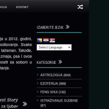
GIJA
KONTAKT
IZABERITE JEZIK
je u 2012. godini.
oštovanje.
Svake
 talisman. Takođe,
zmaja, psa i ovce
 nositi sa sobom u
KATEGORIJE
stanje.
ASTROLOGIJA
(633)
EZOTERIJA
(369)
FENG SHUI
(132)
ext Story
ISTRAŽIVANJE SUDBINE
(67)
 za ljubav