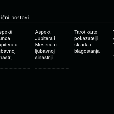
lični postovi
spekti
Aspekti
Tarot karte
unca i
Jupitera i
pokazatelji
upitera u
Meseca u
sklada i
jubavnoj
ljubavnoj
blagostanja
nastriji
sinastriji