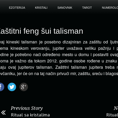
EZOTERIJA
KRISTALI
SANOVNIK
TAROT
NUMEROLO
aštitni feng šui talisman
aj kineski talisman je posebno dizajniran za zaštitu od ljutn
ema kineskom verovanju, jupiter uvažava veliku pažnju i p
dine je potrebno naći određeno mesto u domu i postaviti ovaj
oma je važno da tokom 2012. godine osobe rođene u znaku 
aju ovaj jupiterov talisman. Zaštitni talisman jupitera treba
včaniku, jer će on na taj način privući mir, zaštitu, sreću i blago
Previous Story
N
Ritual sa kristalima
Ritual