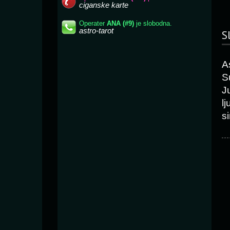
S
A
S
J
l
si