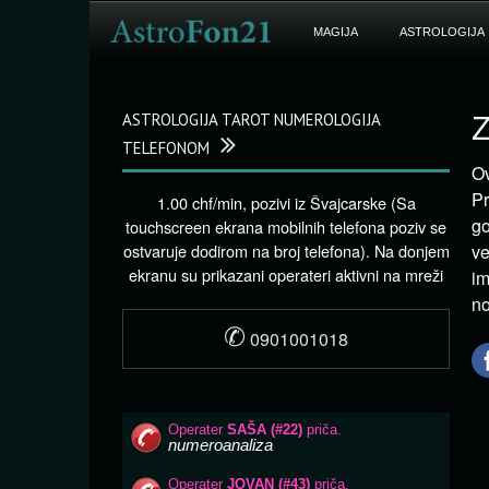
MAGIJA
ASTROLOGIJA
ASTROLOGIJA TAROT NUMEROLOGIJA
Z
TELEFONOM
Ov
Pr
1.00 chf/min, pozivi iz Švajcarske (Sa
go
touchscreen ekrana mobilnih telefona poziv se
ostvaruje dodirom na broj telefona). Na donjem
ve
ekranu su prikazani operateri aktivni na mreži
im
no
✆
0901001018