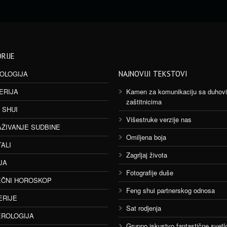
RIJE
OLOGIJA
NAJNOVIJI TEKSTOVI
ERIJA
Kamen za komunikaciju sa duhov
zaštitnicima
 SHUI
Višestruke verzije nas
AŽIVANJE SUDBINE
Omiljena boja
TALI
Zagrljaj života
JA
Fotografije duše
ČNI HOROSKOP
Feng shui partnerskog odnosa
ERIJE
Sat rodjenja
ROLOGIJA
Grupno iskustvo fantastične svetlo