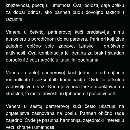
književnost, poeziju i umetnost. Ovaj položaj daje priliku
za dobar odnos, ako partneri budu dovoljno taktični i
razumni.
Venera u četvrtoj partnerovoj kući predstavlja mirnu
atmosferu u porodičnom domu partnera. Partneri koji žive
zajedno obično vole zabave, izlaske i društvene
aktivnosti. Ova kombinacija je idealna za brak i skladan
porodični život, naročito u kasnijim godinama.
Venera u petoj partnerovoj kući jedna je od najjačih
romantičnih i seksualnih kombinacija. Ovde je prisutno
zadovoljstvo u vezi. Kada je venera teško aspektovana u
sinastriji, to može dovesti do ljubomore i posesivnosti.
Venera u šestoj partnerovoj kući često ukazuje na
prijateljstva zasnovana na poslu. Partneri obično rade
zajedno. Ovde je prisutna harmonija, zajednički interesi u
vezi ishrane i umetnosti.