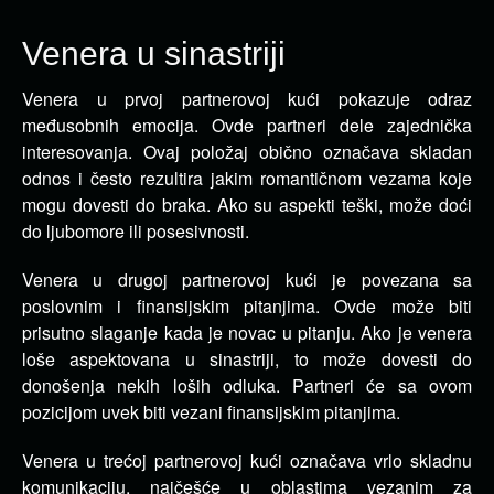
Venera u sinastriji
Venera u prvoj partnerovoj kući pokazuje odraz
međusobnih emocija. Ovde partneri dele zajednička
interesovanja.
Ovaj položaj obično označava skladan
odnos i često rezultira jakim romantičnom vezama koje
mogu dovesti do braka. Ako su aspekti teški, može doći
do ljubomore ili posesivnosti.
Venera u drugoj partnerovoj kući je povezana sa
poslovnim i finansijskim pitanjima. Ovde može biti
prisutno slaganje kada je novac u pitanju. Ako je venera
loše aspektovana u sinastriji, to može dovesti do
donošenja nekih loših odluka. Partneri će sa ovom
pozicijom uvek biti vezani finansijskim pitanjima.
Venera u trećoj partnerovoj kući označava vrlo skladnu
komunikaciju, najčešće u oblastima vezanim za