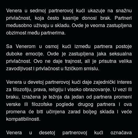
Venera u sedmoj partnerovoj kući ukazuje na snažnu
privlačnost, koja često kasnije donosi brak. Partneri
međusobno uživaju u skladu. Ovde je veoma zastupljena
obzirnost među partnerima.
Sa Venerom u osmoj kući između partnera postoje
duboke emocije. Ovde je zastupljena jaka seksualna
privlačnost. Ovo ne daje trajnost, ali je prisutna velika
zavodljivost i privlačnost u fizičkom smislu.
Venera u devetoj partnerovoj kući daje zajednički interes
za filozofiju, prava, religiju i visoko obrazovanje. U vezi ili
braku, izražena je težnja da jedan od partnera promeni
verske ili filozofske poglede drugog partnera i ova
promena će biti učinjena zarad boljeg sklada i veće
kompatibilnosti.
Venera u desetoj partnerovoj kući označava