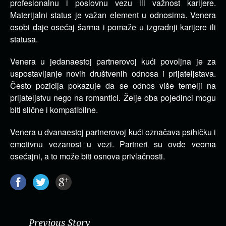
profesionalnu i poslovnu vezu ili važnost karijere.
Materijalni status je važan element u odnosima. Venera
osobi daje osećaj šarma i pomaže u izgradnji karijere ili
statusa.
Venera u jedanaestoj partnerovoj kući povoljna je za
uspostavljanje novih društvenih odnosa i prijateljstava.
Često pozicija pokazuje da se odnos više temelji na
prijateljstvu nego na romantici. Želje oba pojedinci mogu
biti slične i kompatibilne.
Venera u dvanaestoj partnerovoj kući označava psihičku i
emotivnu vezanost u vezi. Partneri su ovde veoma
osećajni, a to može biti osnova privlačnosti.
Previous Story