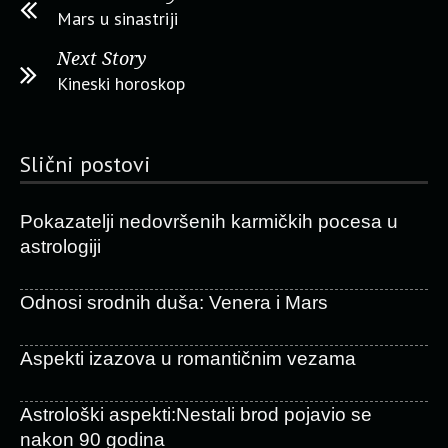
Mars u sinastriji
Next Story
Kineski horoskop
Slični postovi
Pokazatelji nedovršenih karmičkih pocesa u
astrologiji
Odnosi srodnih duša: Venera i Mars
Aspekti izazova u romantičnim vezama
Astrološki aspekti:Nestali brod pojavio se
nakon 90 godina