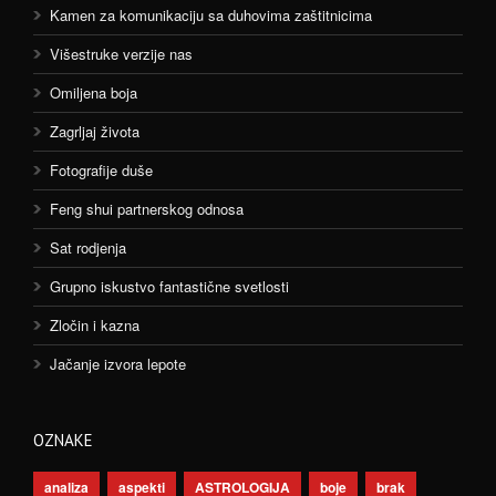
Kamen za komunikaciju sa duhovima zaštitnicima
Višestruke verzije nas
Omiljena boja
Zagrljaj života
Fotografije duše
Feng shui partnerskog odnosa
Sat rodjenja
Grupno iskustvo fantastične svetlosti
Zločin i kazna
Jačanje izvora lepote
OZNAKE
analiza
aspekti
ASTROLOGIJA
boje
brak