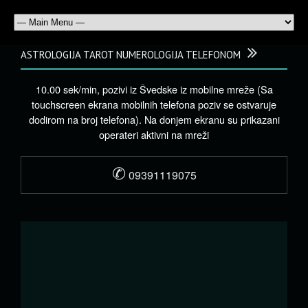
ASTROLOGIJA TAROT NUMEROLOGIJA TELEFONOM
10.00 sek/min, pozivi iz Švedske iz mobilne mreže (Sa
touchscreen ekrana mobilnih telefona poziv se ostvaruje
dodirom na broj telefona). Na donjem ekranu su prikazani
operateri aktivni na mreži
✆
09391119075