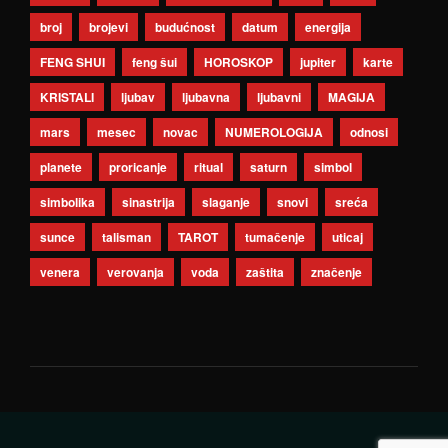
broj
brojevi
budućnost
datum
energija
FENG SHUI
feng šui
HOROSKOP
jupiter
karte
KRISTALI
ljubav
ljubavna
ljubavni
MAGIJA
mars
mesec
novac
NUMEROLOGIJA
odnosi
planete
proricanje
ritual
saturn
simbol
simbolika
sinastrija
slaganje
snovi
sreća
sunce
talisman
TAROT
tumačenje
uticaj
venera
verovanja
voda
zaštita
značenje