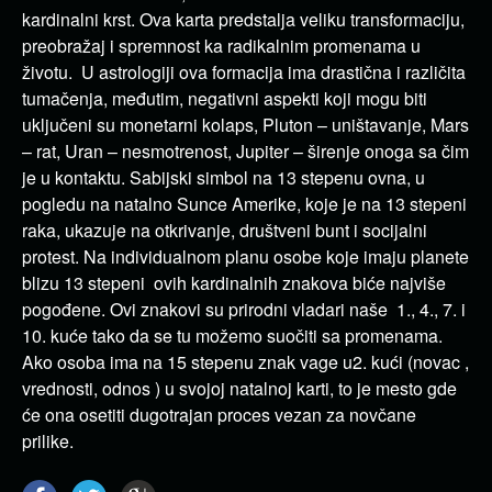
kardinalni krst. Ova karta predstalja veliku transformaciju,
preobražaj i spremnost ka radikalnim promenama u
životu. U astrologiji ova formacija ima drastična i različita
tumačenja, međutim, negativni aspekti koji mogu biti
uključeni su monetarni kolaps, Pluton – uništavanje, Mars
– rat, Uran – nesmotrenost, Jupiter – širenje onoga sa čim
je u kontaktu. Sabijski simbol na 13 stepenu ovna, u
pogledu na natalno Sunce Amerike, koje je na 13 stepeni
raka, ukazuje na otkrivanje, društveni bunt i socijalni
protest. Na individualnom planu osobe koje imaju planete
blizu 13 stepeni ovih kardinalnih znakova biće najviše
pogođene. Ovi znakovi su prirodni vladari naše 1., 4., 7. i
10. kuće tako da se tu možemo suočiti sa promenama.
Ako osoba ima na 15 stepenu znak vage u2. kući (novac ,
vrednosti, odnos ) u svojoj natalnoj karti, to je mesto gde
će ona osetiti dugotrajan proces vezan za novčane
prilike.