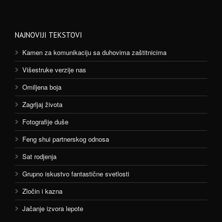
NAJNOVIJI TEKSTOVI
Kamen za komunikaciju sa duhovima zaštitnicima
Višestruke verzije nas
Omiljena boja
Zagrljaj života
Fotografije duše
Feng shui partnerskog odnosa
Sat rodjenja
Grupno iskustvo fantastične svetlosti
Zločin i kazna
Jačanje izvora lepote