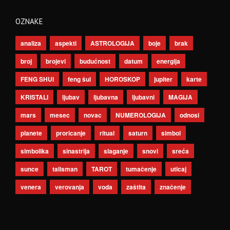
OZNAKE
analiza
aspekti
ASTROLOGIJA
boje
brak
broj
brojevi
budućnost
datum
energija
FENG SHUI
feng šui
HOROSKOP
jupiter
karte
KRISTALI
ljubav
ljubavna
ljubavni
MAGIJA
mars
mesec
novac
NUMEROLOGIJA
odnosi
planete
proricanje
ritual
saturn
simbol
simbolika
sinastrija
slaganje
snovi
sreća
sunce
talisman
TAROT
tumačenje
uticaj
venera
verovanja
voda
zaštita
značenje