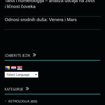
Tarot i numerologija – analiza uticaja na život
i ličnost čoveka
Odnosi srodnih duša: Venera i Mars
IZABERITE JEZIK
KATEGORIJE
ASTROLOGIJA
(633)