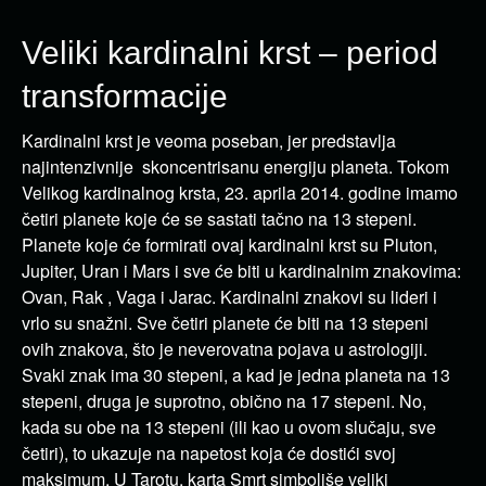
Veliki kardinalni krst – period
transformacije
Kardinalni krst je veoma poseban, jer predstavlja
najintenzivnije skoncentrisanu energiju planeta. Tokom
Velikog kardinalnog krsta, 23. aprila 2014. godine imamo
četiri planete koje će se sastati tačno na 13 stepeni.
Planete koje će formirati ovaj kardinalni krst su Pluton,
Jupiter, Uran i Mars i sve će biti u kardinalnim znakovima:
Ovan, Rak , Vaga i Jarac. Kardinalni znakovi su lideri i
vrlo su snažni. Sve četiri planete će biti na 13 stepeni
ovih znakova, što je neverovatna pojava u astrologiji.
Svaki znak ima 30 stepeni, a kad je jedna planeta na 13
stepeni, druga je suprotno, obično na 17 stepeni. No,
kada su obe na 13 stepeni (ili kao u ovom slučaju, sve
četiri), to ukazuje na napetost koja će dostići svoj
maksimum. U Tarotu, karta Smrt simboliše veliki