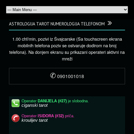
ASTROLOGIJA TAROT NUMEROLOGIJA TELEFONOM
1.00 chf/min, pozivi iz Švajcarske (Sa touchscreen ekrana
mobilnih telefona poziv se ostvaruje dodirom na broj
telefona). Na donjem ekranu su prikazani operateri aktivni na
mreži
✆
0901001018