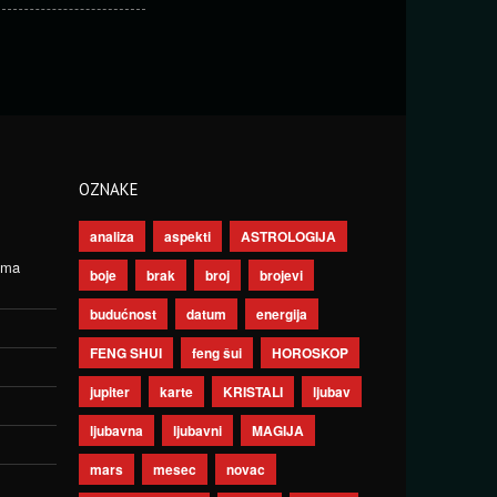
OZNAKE
analiza
aspekti
ASTROLOGIJA
ima
boje
brak
broj
brojevi
budućnost
datum
energija
FENG SHUI
feng šui
HOROSKOP
jupiter
karte
KRISTALI
ljubav
ljubavna
ljubavni
MAGIJA
mars
mesec
novac