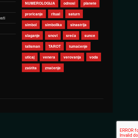
NUMEROLOGIJA
odnosi
planete
proricanje
ritual
saturn
sti
simbol
simbolika
sinastrija
slaganje
snovi
sreća
sunce
talisman
TAROT
tumačenje
uticaj
venera
verovanja
voda
zaštita
značenje