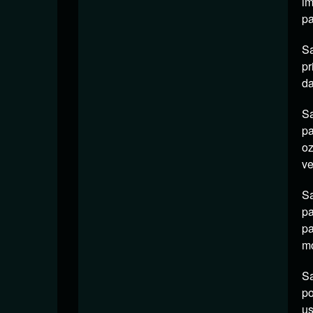
i
pa
Sa
pr
da
Sa
pa
oz
ve
Sa
pa
pa
mo
Sa
po
us