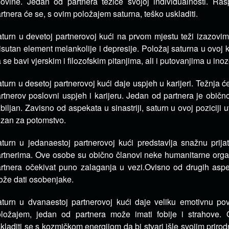
movine.
Jedan od partnera težiće svojoj individualnosti.
Rasp
rtnera će se, s ovim položajem saturna, teško uskladiti.
turn u devetoj partnerovoj kući na prvom mjestu teži izazovi
isutan element melankolije i depresije.
Položaj saturna u ovoj 
 se bavi vjerskim i filozofskim pitanjima, ali i putovanjima u ino
turn u desetoj partnerovoj kući daje uspjeh u karijeri.
Težnja ć
rtnerov poslovni uspjeh i karijeru.
Jedan od partnera je obično
biljan.
Zavisno od aspekata u sinastriji, saturn u ovoj poziciji 
zan za potomstvo.
turn u jedanaestoj partnerovoj kući predstavlja snažnu prij
rtnerima.
Ove osobe su obično članovi neke humanitarne orga
rtnera očekivat puno zalaganja u vezi.
Ovisno od drugih aspe
že dati osobenjake.
turn u dvanaestoj partnerovoj kući daje veliku emotivnu p
ložajem, jedan od partnera može imati fobije i strahove.
kladiti se s kozmičkom energijom da bi stvari išle svojim priro