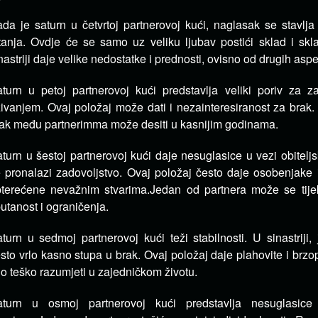
da je saturn u četvrtoj partnerovoj kući, naglasak se stavlja
tanja.
Ovdje će se samo uz veliku ljubav postići sklad i skl
nastriji daje velike nedostatke i prednosti, ovisno od drugih asp
turn u petoj partnerovoj kući predstavlja veliki poriv za 
živanjem.
Ovaj položaj može dati i nezainteresiranost za brak
ak među partnerimma može desiti u kasnijim godinama.
turn u šestoj partnerovoj kući daje nesuglasice u vezi obitelj
 pronalazi zadovoljstvo.
Ovaj položaj često daje osobenjake 
terećene nevažnim stvarima.
Jedan od partnera može se tije
utanost i ograničenja.
turn u sedmoj partnerovoj kući teži stabilnosti.
U sinastriji
sto vrlo kasno stupa u brak.
Ovaj položaj daje plahovite i brzo
lo teško razumjeti u zajedničkom životu.
aturn u osmoj partnerovoj kući predstavlja nesuglasice