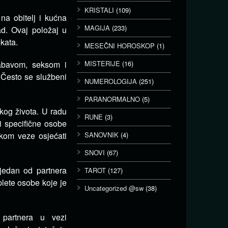
KRISTALI
(109)
 na obitelj i kućna
MAGIJA
(233)
ad.
Ovaj položaj u
ekata.
MESEČNI HOROSKOP
(1)
zabavom, seksom i
MISTERIJE
(16)
.
Često se službeni
NUMEROLOGIJA
(251)
PARANORMALNO
(5)
skog života.
U radu
RUNE
(3)
i specifične osobe
kom veze osjećati
SANOVNIK
(4)
SNOVI
(67)
, jedan od partnera
TAROT
(127)
plete osobe koje je
Uncategorized @sw
(38)
 partnera u vezi