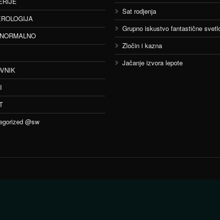
ERIJE
Sat rodjenja
ROLOGIJA
Grupno iskustvo fantastične svetlo
ANORMALNO
Zločin i kazna
Jačanje izvora lepote
VNIK
I
T
egorized @sw