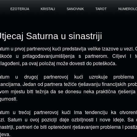
EZOTERIJA
KRISTALI
SANOVNIK
TAROT
NUMEROLO
tjecaj Saturna u sinastriji
turn u prvoj partnerovoj kući predstavlja velike izazove u vezi.
eškoće u prilagođavanju
mišljenja s partnerom.
Ciljevi i 
ilagođeni, pa ovaj položaj može dovesti do poteškoća.
aturn u drugoj partnerovoj kući uzrokuje problema
nancijama.
Jedan od partnera težiće rješavanju financijskih pr
vom mjestu biti težnja da se donesu neka praktična rješenja 
gurnosti.
aturn u trećoj partnerovoj kući ima tendenciju ka otvore
ezi.
Saturn u ovoj poziciji daje ozbiljnosti i nove ideje.
Sa 
nastriji, partneri će biti opterećeni rješavanjem problema i post
ljeva.