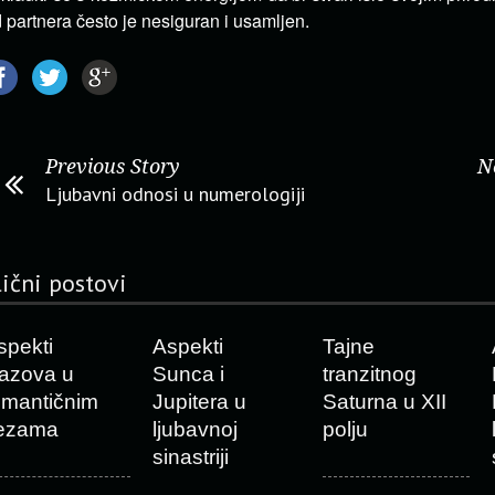
 partnera često je nesiguran i usamljen.
Previous Story
N
Ljubavni odnosi u numerologiji
lični postovi
spekti
Aspekti
Tajne
zazova u
Sunca i
tranzitnog
omantičnim
Jupitera u
Saturna u XII
ezama
ljubavnoj
polju
sinastriji