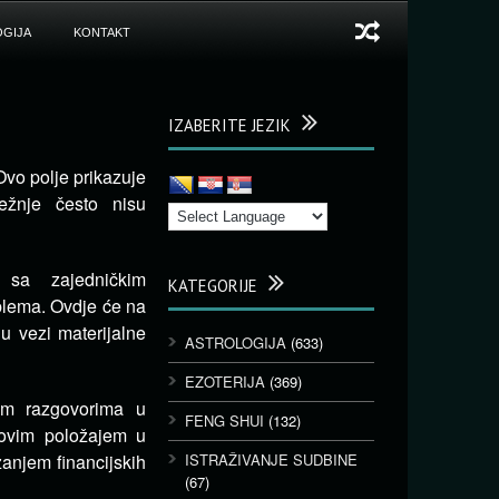
GIJA
KONTAKT
IZABERITE JEZIK
Ovo polje prikazuje
težnje često nisu
 sa zajedničkim
KATEGORIJE
oblema.
Ovdje će na
u vezi materijalne
ASTROLOGIJA
(633)
EZOTERIJA
(369)
nim razgovorima u
FENG SHUI
(132)
ovim položajem u
izanjem financijskih
ISTRAŽIVANJE SUDBINE
(67)