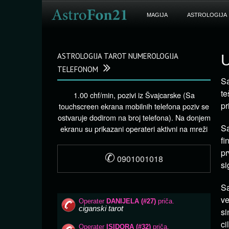
MAGIJA
ASTROLOGIJA
ASTROLOGIJA TAROT NUMEROLOGIJA
U
TELEFONOM
Sa
t
1.00 chf/min, pozivi iz Švajcarske (Sa
pr
touchscreen ekrana mobilnih telefona poziv se
ostvaruje dodirom na broj telefona). Na donjem
S
ekranu su prikazani operateri aktivni na mreži
fi
pr
✆
0901001018
si
S
v
si
ci