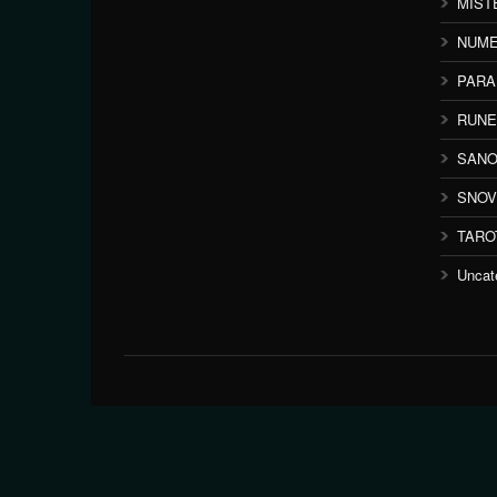
MIST
NUME
PAR
RUNE
SANO
SNOV
TARO
Uncat