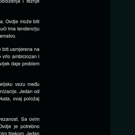
oloženja i težnje
ma.
Ovdje može biti
kući ima tendenciju
zemstvo.
e biti usmjerena na
 vrlo ambiciozan i
uvijek daje problem
ateljsku vezu među
nizacije.
Jedan od
kata, ovaj položaj
ovezanost.
Sa ovim
Ovdje je potrebno
dnim tijekom.
Jedan