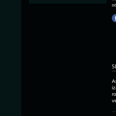
od
S
A
i
r
v