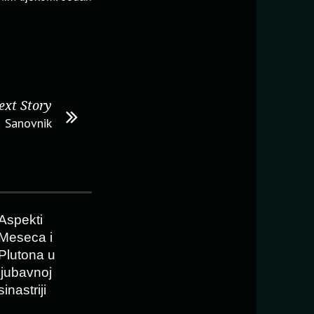
ext Story
Sanovnik
Aspekti
Meseca i
Plutona u
ljubavnoj
sinastriji