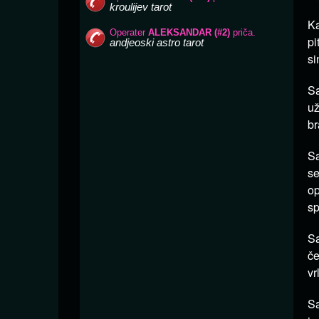
Ka
pi
si
Sa
u
br
Sa
se
op
sp
Sa
če
vr
S