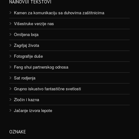
NAJNOVIJI TEKSTOVI
Kamen za komunikaciju sa duhovima zaštitnicima
Višestruke verzije nas
Omiljena boja
Zagrljaj života
Fotografije duše
Feng shui partnerskog odnosa
Sat rodjenja
Grupno iskustvo fantastične svetlosti
Zločin i kazna
Jačanje izvora lepote
OZNAKE