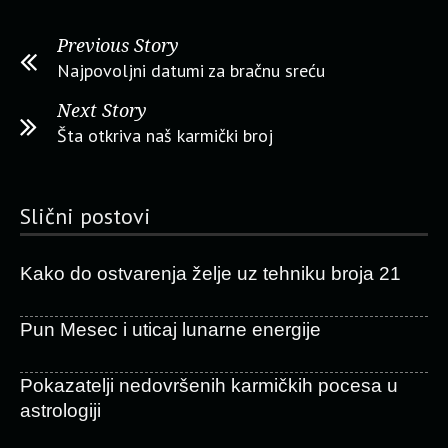
Previous Story
Najpovoljni datumi za bračnu sreću
Next Story
Šta otkriva naš karmički broj
Slični postovi
Kako do ostvarenja želje uz tehniku broja 21
Pun Mesec i uticaj lunarne energije
Pokazatelji nedovršenih karmičkih pocesa u
astrologiji