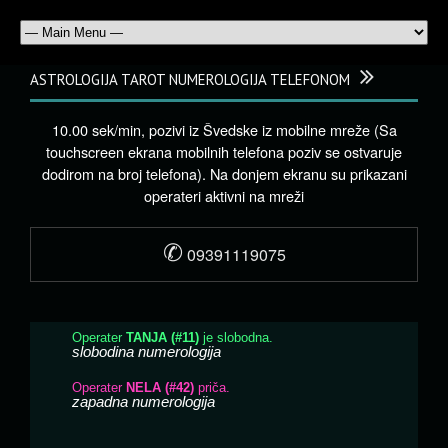
ASTROLOGIJA TAROT NUMEROLOGIJA TELEFONOM
10.00 sek/min, pozivi iz Švedske iz mobilne mreže (Sa
touchscreen ekrana mobilnih telefona poziv se ostvaruje
dodirom na broj telefona). Na donjem ekranu su prikazani
operateri aktivni na mreži
✆
09391119075