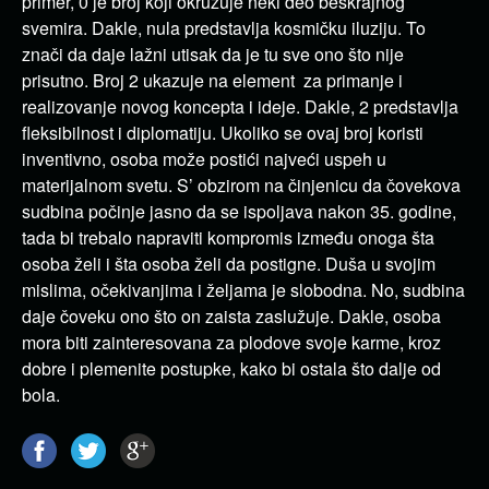
primer, 0 je broj koji okružuje neki deo beskrajnog
svemira. Dakle, nula predstavlja kosmičku iluziju. To
znači da daje lažni utisak da je tu sve ono što nije
prisutno. Broj 2 ukazuje na element za primanje i
realizovanje novog koncepta i ideje. Dakle, 2 predstavlja
fleksibilnost i diplomatiju. Ukoliko se ovaj broj koristi
inventivno, osoba može postići najveći uspeh u
materijalnom svetu. S’ obzirom na činjenicu da čovekova
sudbina počinje jasno da se ispoljava nakon 35. godine,
tada bi trebalo napraviti kompromis između onoga šta
osoba želi i šta osoba želi da postigne. Duša u svojim
mislima, očekivanjima i željama je slobodna. No, sudbina
daje čoveku ono što on zaista zaslužuje. Dakle, osoba
mora biti zainteresovana za plodove svoje karme, kroz
dobre i plemenite postupke, kako bi ostala što dalje od
bola.