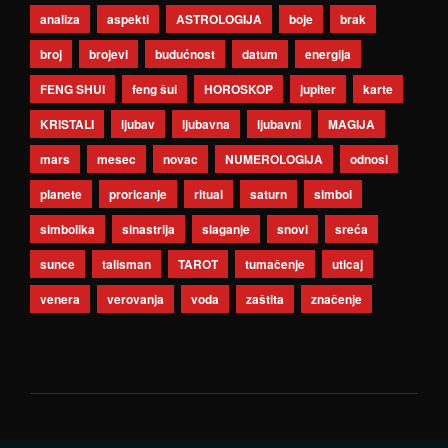
analiza
aspekti
ASTROLOGIJA
boje
brak
broj
brojevi
budućnost
datum
energija
FENG SHUI
feng šui
HOROSKOP
jupiter
karte
KRISTALI
ljubav
ljubavna
ljubavni
MAGIJA
mars
mesec
novac
NUMEROLOGIJA
odnosi
planete
proricanje
ritual
saturn
simbol
simbolika
sinastrija
slaganje
snovi
sreća
sunce
talisman
TAROT
tumačenje
uticaj
venera
verovanja
voda
zaštita
značenje