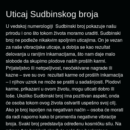
Uticaj Sudbinskog broja
U vedskoj numerologiji Sudbinski broj pokazuje našu
prirodu i ono što tokom života moramo uraditi. Sudbinski
broj ne podleže nikakvim spoljnim uticajima. On je vezan
za naše vibracijske uticaje, a dobija se kao rezultat
delovanja u ranijim inkarnacijama, što nam daje malo
slobode da skupimo plodove naših prošlih karmi.
Prijateljstvo ili netrpeljivost, neočekivane nagrade ili
kazne – sve su ovo rezultati karme od prošlih inkarnacija
– i njihov uzrok ne može se pratiti u sadašnjosti. Plodovi
karme, prikazani u ovom životu, mogu uticati dobro ili
loše. Ukoliko Sudbinski broj ima pozitivan aspekt, onda
će osoba tokom ovog života ostvariti uspešno svoj cilj.
Ako je broj ispoljen na negativan način – osoba će morati
da radi naporno kako bi promenila negativne vibracije
broja. Svaki broj predstavlja određenu kosmičku silu. Na