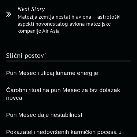
Next Story
Malezija zemlja nestalih aviona – astrološki
aspekti novonestalog aviona malezijske
kompanije Air Asia
Slični postovi
Pun Mesec i uticaj lunarne energije
Čarobni ritual na pun Mesec za brz dolazak
novca
Pun Mesec daje nestabilnost
Pokazatelji nedovršenih karmičkih pocesa u