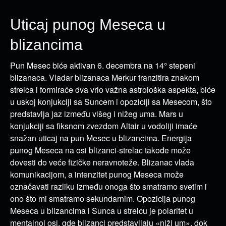
Uticaj punog Meseca u
blizancima
Pun Mesec biće aktivan 6. decembra na 14° stepeni
blizanaca. Vladar blizanaca Merkur tranzitira znakom
strelca i formiraće dva vrlo važna astrološka aspekta, biće
u uskoj konjukciji sa Suncem i opoziciji sa Mesecom, što
predstavlja jaz između višeg i nižeg uma. Mars u
konjukciji sa fiksnom zvezdom Altair u vodoliji imaće
snažan uticaj na pun Mesec u blizancima. Energija
punog Meseca na osi blizanci-strelac takođe može
dovesti do veće fizičke neravnoteže. Blizanac vlada
komunikacijom, a intenzitet punog Meseca može
označavati razliku između onoga što smatramo svetim i
ono što mi smatramo sekundarnim. Opozicija punog
Meseca u blizancima i Sunca u strelcu je polaritet u
mentalnoj osi, gde blizanci predstavljaju «niži um», dok