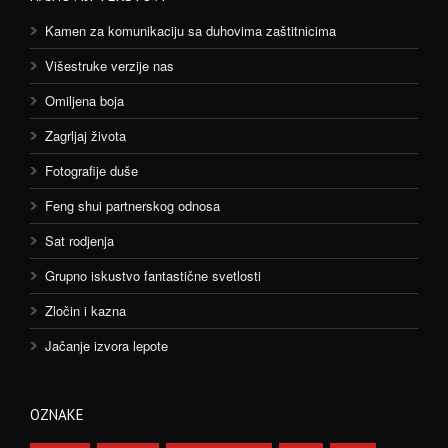
Kamen za komunikaciju sa duhovima zaštitnicima
Višestruke verzije nas
Omiljena boja
Zagrljaj života
Fotografije duše
Feng shui partnerskog odnosa
Sat rodjenja
Grupno iskustvo fantastične svetlosti
Zločin i kazna
Jačanje izvora lepote
OZNAKE