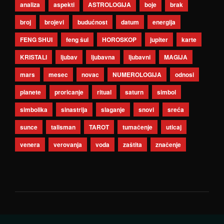
analiza
aspekti
ASTROLOGIJA
boje
brak
broj
brojevi
budućnost
datum
energija
FENG SHUI
feng šui
HOROSKOP
jupiter
karte
KRISTALI
ljubav
ljubavna
ljubavni
MAGIJA
mars
mesec
novac
NUMEROLOGIJA
odnosi
planete
proricanje
ritual
saturn
simbol
simbolika
sinastrija
slaganje
snovi
sreća
sunce
talisman
TAROT
tumačenje
uticaj
venera
verovanja
voda
zaštita
značenje