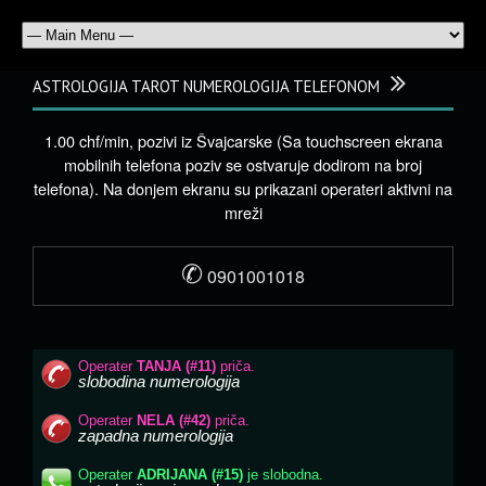
ASTROLOGIJA TAROT NUMEROLOGIJA TELEFONOM
1.00 chf/min, pozivi iz Švajcarske (Sa touchscreen ekrana
mobilnih telefona poziv se ostvaruje dodirom na broj
telefona). Na donjem ekranu su prikazani operateri aktivni na
mreži
✆
0901001018