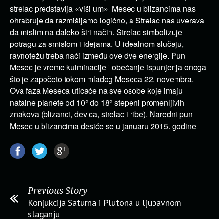
strelac predstavlja «viši um». Mesec u blizancima nas
ohrabruje da razmišljamo logično, a Strelac nas uverava
da mislim na daleko širi način. Strelac simbolizuje
potragu za smislom i idejama. U idealnom slučaju,
ravnotežu treba naći između ove dve energije. Pun
Mesec je vreme kulminacije i obećanje ispunjenja onoga
što je započeto tokom mladog Meseca 22. novembra.
Ova faza Meseca uticaće na sve osobe koje imaju
natalne planete od 10° do 18° stepeni promenljivih
znakova (blizanci, devica, strelac i ribe). Naredni pun
Mesec u blizancima desiće se u januaru 2015. godine.
Previous Story
Konjukcija Saturna i Plutona u ljubavnom
slaganju