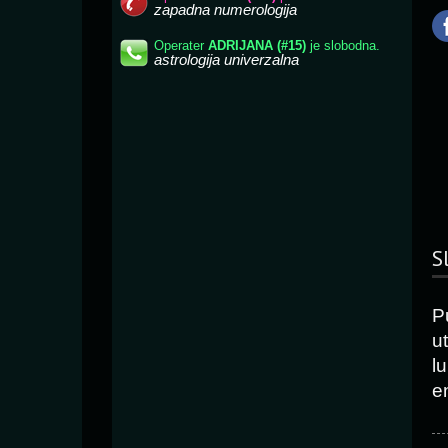
S
P
ut
l
e