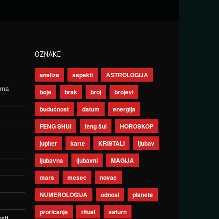
OZNAKE
analiza
aspekti
ASTROLOGIJA
ima
boje
brak
broj
brojevi
budućnost
datum
energija
FENG SHUI
feng šui
HOROSKOP
jupiter
karte
KRISTALI
ljubav
ljubavna
ljubavni
MAGIJA
mars
mesec
novac
NUMEROLOGIJA
odnosi
planete
proricanje
ritual
saturn
sti