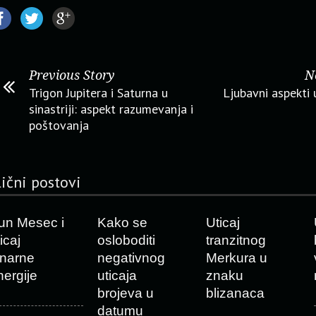
Previous Story
N
Trigon Jupitera i Saturna u
Ljubavni aspekti u
sinastriji: aspekt razumevanja i
poštovanja
lični postovi
un Mesec i
Kako se
Uticaj
icaj
osloboditi
tranzitnog
unarne
negativnog
Merkura u
nergije
uticaja
znaku
brojeva u
blizanaca
datumu