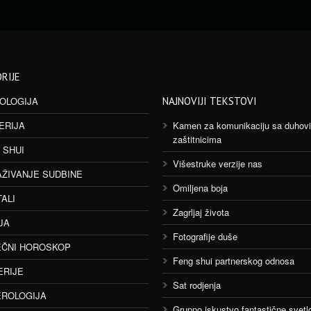
RIJE
OLOGIJA
NAJNOVIJI TEKSTOVI
ERIJA
Kamen za komunikaciju sa duhov
zaštitnicima
 SHUI
Višestruke verzije nas
AŽIVANJE SUDBINE
Omiljena boja
TALI
Zagrljaj života
JA
Fotografije duše
ČNI HOROSKOP
Feng shui partnerskog odnosa
ERIJE
Sat rodjenja
ROLOGIJA
Grupno iskustvo fantastične svetlo