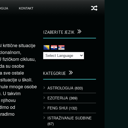
GIJA
KONTAKT
IZABERITE JEZIK
kritične situacije
ocionalnom,
 fizičkom ciklusu,
ada su osobe
a sve ostale
KATEGORIJE
ituacije u školi.
u nule mnoge osobe
ASTROLOGIJA
(633)
u. U takvim
EZOTERIJA
(369)
 njihovu
odimo od
FENG SHUI
(132)
gradimo
ISTRAŽIVANJE SUDBINE
(67)