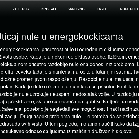
EZOTERIJA
KRISTALI
SANOVNIK
TAROT
NUMEROLO
ticaj nule u energokockicama
energokockicama, prisutnost nule u određenim ciklusima donosi 
životu osobe. Kada je u nekom od ciklusa osobe: fizičkom, em
telektualnom prisutno razdoblje nule ona donosi niz problema. U
ergija čoveka tada je smanjena, naročito u jutarnjim satima. T
dložne promenljivom raspoloženju. Razdoblje nule ima uticaj n
pekte. Kada je dete u razdoblju nule tada su prisutne konfliktne s
zdoblje nule uzrokuje neuspeh i nedostatak volje. U razdoblj
aju prekid veze, sklone su nesrećama, gubitku karijere, razvod
učajevima, potrebno je sagledati sve mogućnosti i naći način za
alizaciju. Drugi aspekt problema nule – je potreba da se oslob
edrasuda svih vrsta. U tom pogledu, moramo naučiti kako da iz
nstruktivne odnose sa ljudima iz različitih društvenih slojeva.