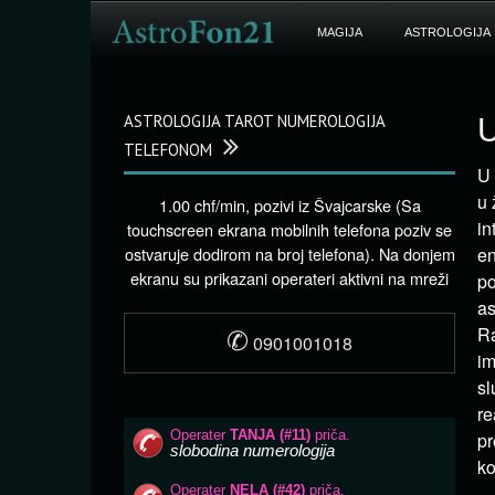
MAGIJA
ASTROLOGIJA
ASTROLOGIJA TAROT NUMEROLOGIJA
U
TELEFONOM
U 
u 
1.00 chf/min, pozivi iz Švajcarske (Sa
in
touchscreen ekrana mobilnih telefona poziv se
ostvaruje dodirom na broj telefona). Na donjem
en
ekranu su prikazani operateri aktivni na mreži
po
as
✆
Ra
0901001018
im
sl
re
pr
ko