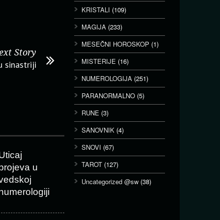
KRISTALI
(109)
MAGIJA
(233)
MESEČNI HOROSKOP
(1)
ext Story
MISTERIJE
(16)
 sinastriji
NUMEROLOGIJA
(251)
PARANORMALNO
(5)
RUNE
(3)
SANOVNIK
(4)
SNOVI
(67)
Uticaj
TAROT
(127)
brojeva u
vedskoj
Uncategorized @sw
(38)
numerologiji