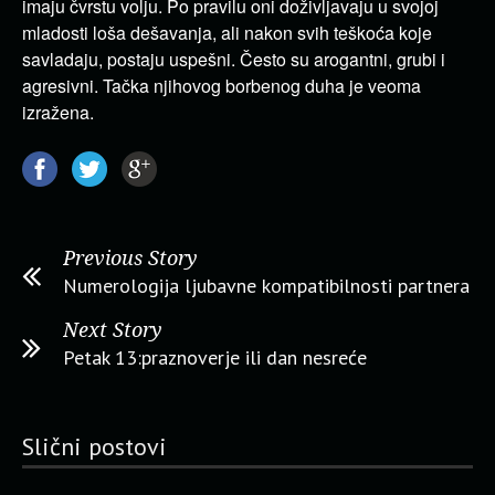
imaju čvrstu volju. Po pravilu oni doživljavaju u svojoj
mladosti loša dešavanja, ali nakon svih teškoća koje
savladaju, postaju uspešni. Često su arogantni, grubi i
agresivni. Tačka njihovog borbenog duha je veoma
izražena.
Previous Story
Numerologija ljubavne kompatibilnosti partnera
Next Story
Petak 13:praznoverje ili dan nesreće
Slični postovi