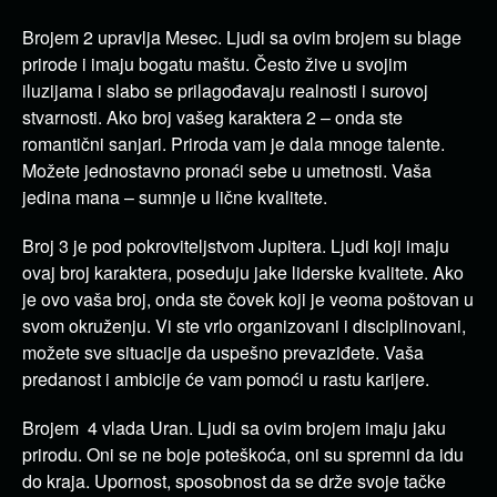
Brojem 2 upravlja Mesec. Ljudi sa ovim brojem su blage
prirode i imaju bogatu maštu. Često žive u svojim
iluzijama i slabo se prilagođavaju realnosti i surovoj
stvarnosti. Ako broj vašeg karaktera 2 – onda ste
romantični sanjari. Priroda vam je dala mnoge talente.
Možete jednostavno pronaći sebe u umetnosti. Vaša
jedina mana – sumnje u lične kvalitete.
Broj 3 je pod pokroviteljstvom Jupitera. Ljudi koji imaju
ovaj broj karaktera, poseduju jake liderske kvalitete. Ako
je ovo vaša broj, onda ste čovek koji je veoma poštovan u
svom okruženju. Vi ste vrlo organizovani i disciplinovani,
možete sve situacije da uspešno prevaziđete. Vaša
predanost i ambicije će vam pomoći u rastu karijere.
Brojem 4 vlada Uran. Ljudi sa ovim brojem imaju jaku
prirodu. Oni se ne boje poteškoća, oni su spremni da idu
do kraja. Upornost, sposobnost da se drže svoje tačke