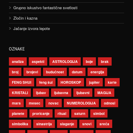
Grupno iskustvo fantastične svetlosti
Zločin i kazna
Jačanje izvora lepote
OZNAKE
analiza
aspekti
ASTROLOGIJA
boje
brak
broj
brojevi
budućnost
datum
energija
FENG SHUI
feng šui
HOROSKOP
jupiter
karte
KRISTALI
ljubav
ljubavna
ljubavni
MAGIJA
mars
mesec
novac
NUMEROLOGIJA
odnosi
planete
proricanje
ritual
saturn
simbol
simbolika
sinastrija
slaganje
snovi
sreća