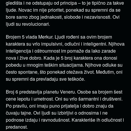
gledišta i ne odstupaju od principa – to je tipično za takve
ljude. Novac im nije prioritet, ponekad su spremni da se
bore samo zbog jednakosti, slobode i nezavisnosti. Ovi
ljudi su revolucionari.
Brojem 5 vlada Merkur. Ljudi rođeni sa ovim brojem
karaktera su vrlo impulsivni, odlučni i inteligentni. Njihova
inteligencija i oštroumnost im pomaže da lako zarade
nova i žive dobro. Kada je 5 broj karaktera ona donosi
pobedu u mnogim teškim situacijama. Njihove odluke su
često spontane, što ponekad otežava život. Međutim, oni
su spremni da prevladaju sve teškoće.
Broj 6 predstavlja planetu Veneru. Osobe sa brojem šest
cene lepotu i umetnost. Oni su vrlo šarmantni i društveni.
Po pravilu, oni imaju puno prijatelja i dobro znaju da
čuvaju tajne. Ovi ljudi su izbirljivi o odnosima i ne
podnose izdaju i ravnodušnost. Karakteriše ih odlučnost i
predanost.