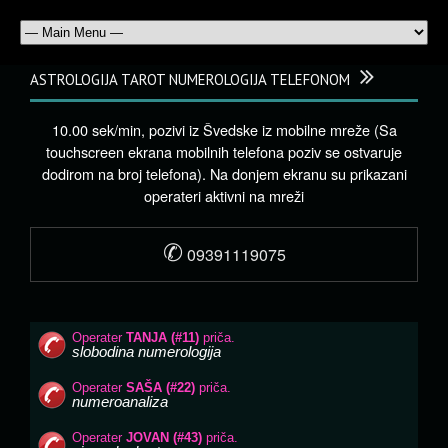
ASTROLOGIJA TAROT NUMEROLOGIJA TELEFONOM
10.00 sek/min, pozivi iz Švedske iz mobilne mreže (Sa
touchscreen ekrana mobilnih telefona poziv se ostvaruje
dodirom na broj telefona). Na donjem ekranu su prikazani
operateri aktivni na mreži
✆
09391119075