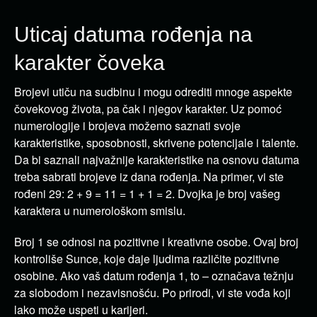
Uticaj datuma rođenja na
karakter čoveka
Brojevi utiču na sudbinu i mogu odrediti mnoge aspekte
čovekovog života, pa čak i njegov karakter. Uz pomoć
numerologije i brojeva možemo saznati svoje
karakteristike, sposobnosti, skrivene potencijale i talente.
Da bi saznali najvažnije karakteristike na osnovu datuma
treba sabrati brojeve iz dana rođenja. Na primer, vi ste
rođeni 29: 2 + 9 = 11 = 1 + 1 = 2. Dvojka je broj vašeg
karaktera u numerološkom smislu.
Broj 1 se odnosi na pozitivne i kreativne osobe. Ovaj broj
kontroliše Sunce, koje daje ljudima različite pozitivne
osobine. Ako vaš datum rođenja 1, to – označava težnju
za slobodom i nezavisnošću. Po prirodi, vi ste vođa koji
lako može uspeti u karijeri.