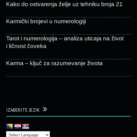
Kako do ostvarenja želje uz tehniku broja 21
Karmički brojevi u numerologiji
Tarot i numerologija – analiza uticaja na život
i ličnost čoveka
Karma – ključ za razumevanje života
IZABERITE JEZIK