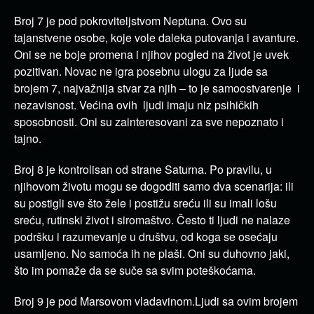
Broj 7 je pod pokroviteljstvom Neptuna. Ovo su
tajanstvene osobe, koje vole daleka putovanja i avanture.
Oni se ne boje promena i njihov pogled na život je uvek
pozitivan. Novac ne igra posebnu ulogu za ljude sa
brojem 7, najvažnija stvar za njih – to je samoostvarenje i
nezavisnost. Većina ovih ljudi imaju niz psihičkih
sposobnosti. Oni su zainteresovani za sve nepoznato i
tajno.
Broj 8 je kontrolisan od strane Saturna. Po pravilu, u
njihovom životu mogu se dogoditi samo dva scenarija: ili
su postigli sve što žele i postižu sreću ili su imali lošu
sreću, rutinski život i siromaštvo. Često ti ljudi ne nalaze
podršku i razumevanje u društvu, od koga se osećaju
usamljeno. No samoća ih ne plaši. Oni su duhovno jaki,
što im pomaže da se suče sa svim poteškoćama.
Broj 9 je pod Marsovom vladavinom.Ljudi sa ovim brojem