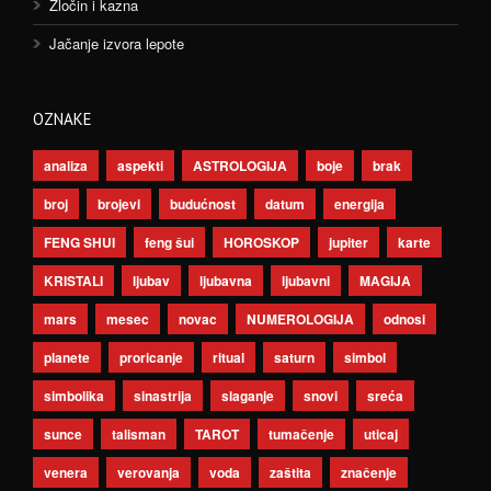
Zločin i kazna
Jačanje izvora lepote
OZNAKE
analiza
aspekti
ASTROLOGIJA
boje
brak
broj
brojevi
budućnost
datum
energija
FENG SHUI
feng šui
HOROSKOP
jupiter
karte
KRISTALI
ljubav
ljubavna
ljubavni
MAGIJA
mars
mesec
novac
NUMEROLOGIJA
odnosi
planete
proricanje
ritual
saturn
simbol
simbolika
sinastrija
slaganje
snovi
sreća
sunce
talisman
TAROT
tumačenje
uticaj
venera
verovanja
voda
zaštita
značenje