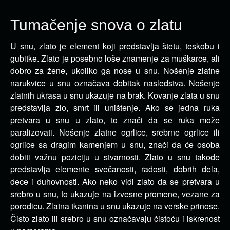
Tumačenje snova o zlatu
U snu, zlato je element koji predstavlja štetu, teskobu i
gubitke. Zlato je posebno loše znamenje za
muškarce, ali
dobro za žene, ukoliko ga nose u snu. Nošenje zlatne
narukvice u snu označava dobitak nasledstva. Nošenje
zlatnih ukrasa u snu ukazuje na brak. Kovanje zlata u snu
predstavlja zlo, smrt ili uništenje. Ako se jedna ruka
pretvara u snu u zlato, to znači da se ruka može
paralizovati. Nošenje zlatne ogrlice, srebrne ogrlice ili
ogrlice sa dragim kamenjem u snu, znači da će osoba
dobiti važnu poziciju u stvarnosti. Zlato u snu takođe
predstavlja elemente svečanosti, radosti, dobrih dela,
dece i duhovnosti. Ako neko vidi zlato da se pretvara u
srebro u snu, to ukazuje na izvesne promene, vezane za
porodicu. Zlatna tkanina u snu ukazuje na verske prinose.
Čisto zlato ili srebro u snu označavaju čistoću i iskrenost