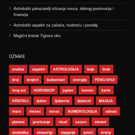
Astrološki pokazatelji sticanja novca, dobrog poslovanja i
finansija
Astrološki aspekti za začeće, trudnoću i porođaj
Magični kristal Tigrovo oko
OZNAKE
analiza
aspekti
ASTROLOGIJA
boje
brak
broj
brojevi
budućnost
energija
FENG SHUI
feng šui
HOROSKOP
jupiter
kamen
karte
KRISTALI
ljubav
ljubavna
ljubavni
MAGIJA
mars
mesec
novac
NUMEROLOGIJA
odnosi
planete
proricanje
ritual
saturn
simbol
simbolika
sinastrija
slaganje
snovi
sreća