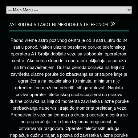
ASTROLOGIJA TAROT NUMEROLOGIJA TELEFONOM
Radno vreme astro pozivnog centra je od 8 sati ujutru do 24
sati u ponoć. Nakon ulazne besplatne poruke telefonskog
operatera A1 Srbija dobijate vezu sa slobodnim operaterom
centra. Ako nema slobodnih operatera uključuje se poruka
sa tim obaveštenjem. Dužina perioda boravka na liniji od
završetka ulazne poruke do izbacivanja sa pristupne linije je
ograničena na maksimalno 10 minuta, minimum nije
odredjen i ne može se odrediti, niti garantovati. Naplata
poziva operater telefonskog saobraćaja vrši na osnovu
dužine boravka na liniji od momenta završetka ulazne poruke
i prebacivanja na servis i traje do momenta prekidanja veze.
Prebacivanje veze sa jednog na drugog operatera centra se
ne preporučuje jer je tada izgledna mogućnost ne
ostvarivanja razgovora. Operater telefonskih usluga
naplaćuje dužinu trajanja poziva od završetka ulazne poruke