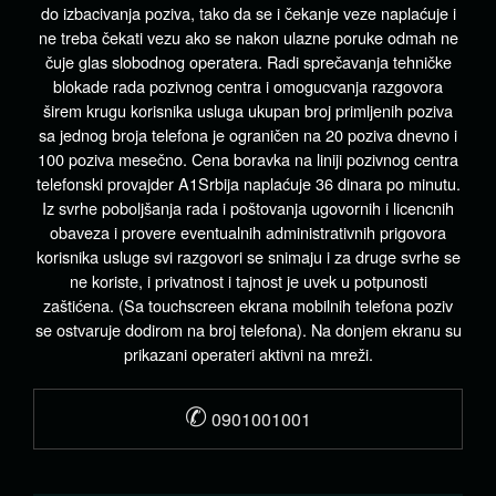
do izbacivanja poziva, tako da se i čekanje veze naplaćuje i
ne treba čekati vezu ako se nakon ulazne poruke odmah ne
čuje glas slobodnog operatera. Radi sprečavanja tehničke
blokade rada pozivnog centra i omogucvanja razgovora
širem krugu korisnika usluga ukupan broj primljenih poziva
sa jednog broja telefona je ograničen na 20 poziva dnevno i
100 poziva mesečno. Cena boravka na liniji pozivnog centra
telefonski provajder A1Srbija naplaćuje 36 dinara po minutu.
Iz svrhe poboljšanja rada i poštovanja ugovornih i licencnih
obaveza i provere eventualnih administrativnih prigovora
korisnika usluge svi razgovori se snimaju i za druge svrhe se
ne koriste, i privatnost i tajnost je uvek u potpunosti
zaštićena. (Sa touchscreen ekrana mobilnih telefona poziv
se ostvaruje dodirom na broj telefona). Na donjem ekranu su
prikazani operateri aktivni na mreži.
✆
0901001001