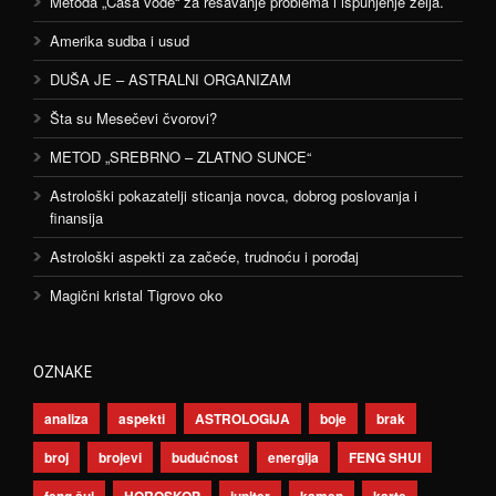
Metoda „Čaša vode“ za rešavanje problema i ispunjenje želja.
Amerika sudba i usud
DUŠA JE – ASTRALNI ORGANIZAM
Šta su Mesečevi čvorovi?
METOD „SREBRNO – ZLATNO SUNCE“
Astrološki pokazatelji sticanja novca, dobrog poslovanja i
finansija
Astrološki aspekti za začeće, trudnoću i porođaj
Magični kristal Tigrovo oko
OZNAKE
analiza
aspekti
ASTROLOGIJA
boje
brak
broj
brojevi
budućnost
energija
FENG SHUI