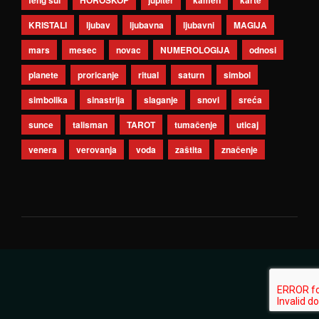
feng šui
HOROSKOP
jupiter
kamen
karte
KRISTALI
ljubav
ljubavna
ljubavni
MAGIJA
mars
mesec
novac
NUMEROLOGIJA
odnosi
planete
proricanje
ritual
saturn
simbol
simbolika
sinastrija
slaganje
snovi
sreća
sunce
talisman
TAROT
tumačenje
uticaj
venera
verovanja
voda
zaštita
značenje