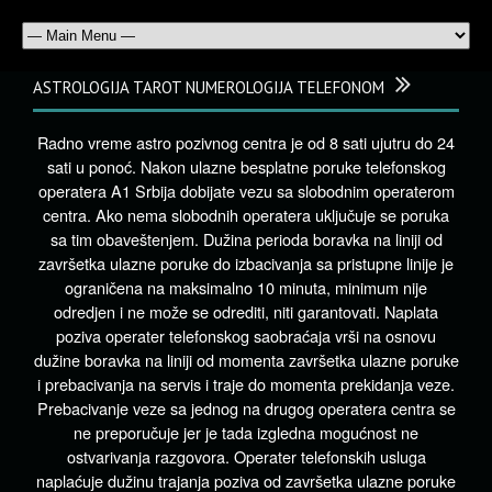
ASTROLOGIJA TAROT NUMEROLOGIJA TELEFONOM
Radno vreme astro pozivnog centra je od 8 sati ujutru do 24
sati u ponoć. Nakon ulazne besplatne poruke telefonskog
operatera A1 Srbija dobijate vezu sa slobodnim operaterom
centra. Ako nema slobodnih operatera uključuje se poruka
sa tim obaveštenjem. Dužina perioda boravka na liniji od
završetka ulazne poruke do izbacivanja sa pristupne linije je
ograničena na maksimalno 10 minuta, minimum nije
odredjen i ne može se odrediti, niti garantovati. Naplata
poziva operater telefonskog saobraćaja vrši na osnovu
dužine boravka na liniji od momenta završetka ulazne poruke
i prebacivanja na servis i traje do momenta prekidanja veze.
Prebacivanje veze sa jednog na drugog operatera centra se
ne preporučuje jer je tada izgledna mogućnost ne
ostvarivanja razgovora. Operater telefonskih usluga
naplaćuje dužinu trajanja poziva od završetka ulazne poruke