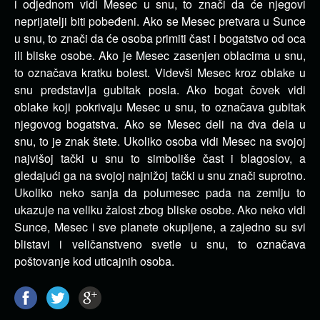
i odjednom vidi Mesec u snu, to znači da će njegovi
neprijatelji biti pobeđeni. Ako se Mesec pretvara u Sunce
u snu, to znači da će osoba primiti čast i bogatstvo od oca
ili bliske osobe. Ako je Mesec zasenjen oblacima u snu,
to označava kratku bolest. Videvši Mesec kroz oblake u
snu predstavlja gubitak posla. Ako bogat čovek vidi
oblake koji pokrivaju Mesec u snu, to označava gubitak
njegovog bogatstva. Ako se Mesec deli na dva dela u
snu, to je znak štete. Ukoliko osoba vidi Mesec na svojoj
najvišoj tački u snu to simboliše čast i blagoslov, a
gledajući ga na svojoj najnižoj tački u snu znači suprotno.
Ukoliko neko sanja da polumesec pada na zemlju to
ukazuje na veliku žalost zbog bliske osobe. Ako neko vidi
Sunce, Mesec i sve planete okupljene, a zajedno su svi
blistavi i veličanstveno svetle u snu, to označava
poštovanje kod uticajnih osoba.