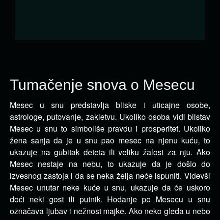
Tumačenje snova o Mesecu
Mesec u snu predstavlja bliske i uticajne osobe,
astrologe, putovanje, zakletvu. Ukoliko osoba vidi
blistav
Mesec u snu to simboliše pravdu i prosperitet. Ukoliko
žena sanja da je u snu pao mesec na njenu kuću, to
ukazuje na gubitak deteta ili veliku žalost za nju. Ako
Mesec nestaje na nebu, to ukazuje da je došlo do
izvesnog zastoja i da se neka želja neće ispuniti. Videvši
Mesec unutar neke kuće u snu, ukazuje da će uskoro
doći neki gost ili putnik. Hodanje po Mesecu u snu
označava ljubav i nežnost majke. Ako neko gleda u nebo