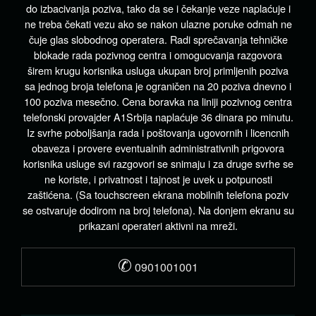
do izbacivanja poziva, tako da se i čekanje veze naplaćuje i
ne treba čekati vezu ako se nakon ulazne poruke odmah ne
čuje glas slobodnog operatera. Radi sprečavanja tehničke
blokade rada pozivnog centra i omogucvanja razgovora
širem krugu korisnika usluga ukupan broj primljenih poziva
sa jednog broja telefona je ograničen na 20 poziva dnevno i
100 poziva mesečno. Cena boravka na liniji pozivnog centra
telefonski provajder A1Srbija naplaćuje 36 dinara po minutu.
Iz svrhe poboljšanja rada i poštovanja ugovornih i licencnih
obaveza i provere eventualnih administrativnih prigovora
korisnika usluge svi razgovori se snimaju i za druge svrhe se
ne koriste, i privatnost i tajnost je uvek u potpunosti
zaštićena. (Sa touchscreen ekrana mobilnih telefona poziv
se ostvaruje dodirom na broj telefona). Na donjem ekranu su
prikazani operateri aktivni na mreži.
✆
0901001001