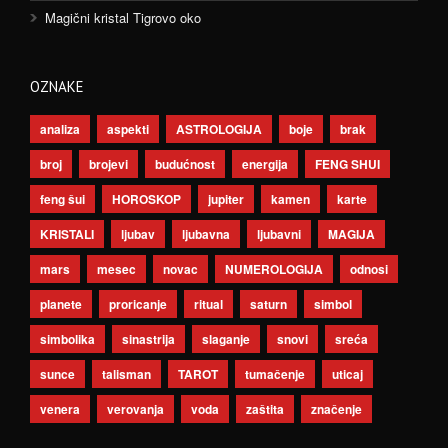
Magični kristal Tigrovo oko
OZNAKE
analiza
aspekti
ASTROLOGIJA
boje
brak
broj
brojevi
budućnost
energija
FENG SHUI
feng šui
HOROSKOP
jupiter
kamen
karte
KRISTALI
ljubav
ljubavna
ljubavni
MAGIJA
mars
mesec
novac
NUMEROLOGIJA
odnosi
planete
proricanje
ritual
saturn
simbol
simbolika
sinastrija
slaganje
snovi
sreća
sunce
talisman
TAROT
tumačenje
uticaj
venera
verovanja
voda
zaštita
značenje