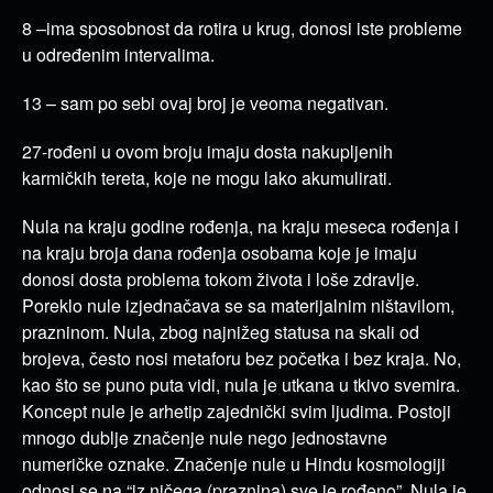
8 –ima sposobnost da rotira u krug, donosi iste probleme
u određenim intervalima.
13 – sam po sebi ovaj broj je veoma negativan.
27-rođeni u ovom broju imaju dosta nakupljenih
karmičkih tereta, koje ne mogu lako akumulirati.
Nula na kraju godine rođenja, na kraju meseca rođenja i
na kraju broja dana rođenja osobama koje je imaju
donosi dosta problema tokom života i loše zdravlje.
Poreklo nule izjednačava se sa materijalnim ništavilom,
prazninom. Nula, zbog najnižeg statusa na skali od
brojeva, često nosi metaforu bez početka i bez kraja. No,
kao što se puno puta vidi, nula je utkana u tkivo svemira.
Koncept nule je arhetip zajednički svim ljudima. Postoji
mnogo dublje značenje nule nego jednostavne
numeričke oznake. Značenje nule u Hindu kosmologiji
odnosi se na “iz ničega (praznina) sve je rođeno”. Nula je