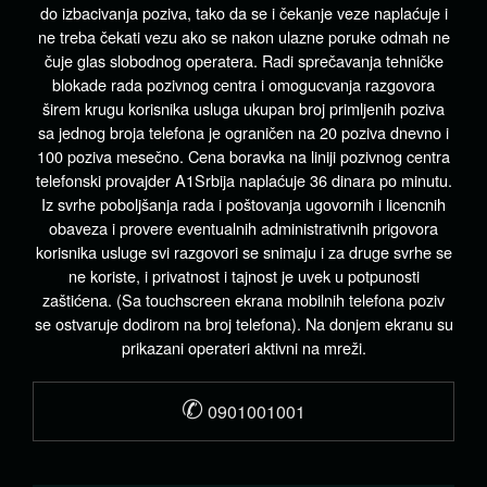
do izbacivanja poziva, tako da se i čekanje veze naplaćuje i
ne treba čekati vezu ako se nakon ulazne poruke odmah ne
čuje glas slobodnog operatera. Radi sprečavanja tehničke
blokade rada pozivnog centra i omogucvanja razgovora
širem krugu korisnika usluga ukupan broj primljenih poziva
sa jednog broja telefona je ograničen na 20 poziva dnevno i
100 poziva mesečno. Cena boravka na liniji pozivnog centra
telefonski provajder A1Srbija naplaćuje 36 dinara po minutu.
Iz svrhe poboljšanja rada i poštovanja ugovornih i licencnih
obaveza i provere eventualnih administrativnih prigovora
korisnika usluge svi razgovori se snimaju i za druge svrhe se
ne koriste, i privatnost i tajnost je uvek u potpunosti
zaštićena. (Sa touchscreen ekrana mobilnih telefona poziv
se ostvaruje dodirom na broj telefona). Na donjem ekranu su
prikazani operateri aktivni na mreži.
✆
0901001001