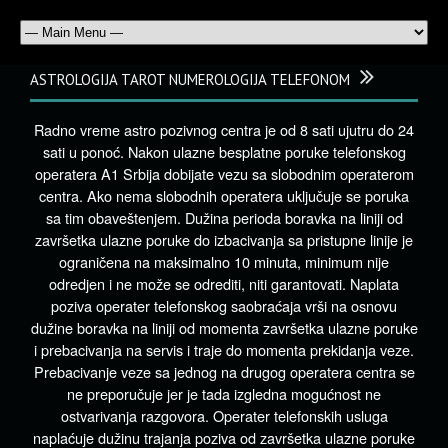
ASTROLOGIJA TAROT NUMEROLOGIJA TELEFONOM
Radno vreme astro pozivnog centra je od 8 sati ujutru do 24
sati u ponoć. Nakon ulazne besplatne poruke telefonskog
operatera A1 Srbija dobijate vezu sa slobodnim operaterom
centra. Ako nema slobodnih operatera uključuje se poruka
sa tim obaveštenjem. Dužina perioda boravka na liniji od
završetka ulazne poruke do izbacivanja sa pristupne linije je
ograničena na maksimalno 10 minuta, minimum nije
odredjen i ne može se odrediti, niti garantovati. Naplata
poziva operater telefonskog saobraćaja vrši na osnovu
dužine boravka na liniji od momenta završetka ulazne poruke
i prebacivanja na servis i traje do momenta prekidanja veze.
Prebacivanje veze sa jednog na drugog operatera centra se
ne preporučuje jer je tada izgledna mogućnost ne
ostvarivanja razgovora. Operater telefonskih usluga
naplaćuje dužinu trajanja poziva od završetka ulazne poruke