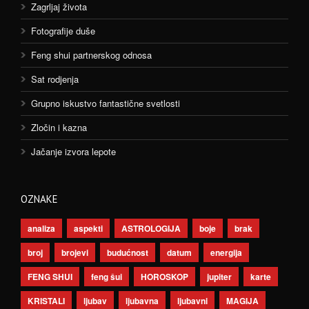
Zagrljaj života
Fotografije duše
Feng shui partnerskog odnosa
Sat rodjenja
Grupno iskustvo fantastične svetlosti
Zločin i kazna
Jačanje izvora lepote
OZNAKE
analiza
aspekti
ASTROLOGIJA
boje
brak
broj
brojevi
budućnost
datum
energija
FENG SHUI
feng šui
HOROSKOP
jupiter
karte
KRISTALI
ljubav
ljubavna
ljubavni
MAGIJA