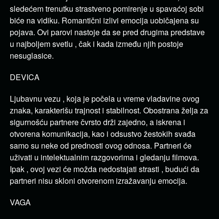
sledećem trenutku strastveno pomirenje u spavaćoj sobi
biće na vidiku. Romantični izlivi emocija uobičajena su
pojava. Ovi parovi nastoje da se pred drugima predstave
u najboljem svetlu , čak i kada između njih postoje
nesuglasice.
DEVICA
Ljubavnu vezu , koja je počela u vreme vladavine ovog
znaka, karakterišu trajnost i stabilnost. Obostrana želja za
sigurnošću partnere čvrsto drži zajedno, a iskrena i
otvorena komunikacija, kao i odsustvo žestokih svađa
samo su neke od prednosti ovog odnosa. Partneri će
uživati u intelektualnim razgovorima i gledanju filmova.
Ipak , ovoj vezi će možda nedostajati strasti , budući da
partneri nisu skloni otvorenom izražavanju emocija.
VAGA