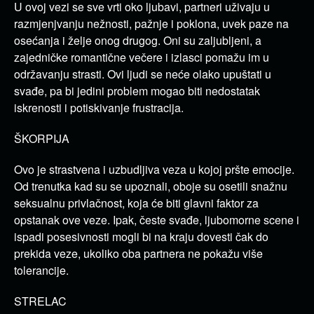
U ovoj vezi se sve vrti oko ljubavi, partneri uživaju u
razmjenjvanju nežnosti, pažnje i poklona, uvek paze na
osećanja i želje onog drugog. Oni su zaljubljeni, a
zajedničke romantične večere i izlasci pomažu im u
održavanju strasti. Ovi ljudi se neće olako upuštati u
svađe, pa bi jedini problem mogao biti nedostatak
iskrenosti i potiskivanje frustracija.
ŠKORPIJA
Ovo je strastvena i uzbudljiva veza u kojoj pršte emocije.
Od trenutka kad su se upoznali, oboje su osetili snažnu
seksualnu privlačnost, koja će biti glavni faktor za
opstanak ove veze. Ipak, česte svađe, ljubomorne scene i
ispadi posesivnosti mogli bi na kraju dovesti čak do
prekida veze, ukoliko oba partnera ne pokažu više
tolerancije.
STRELAC