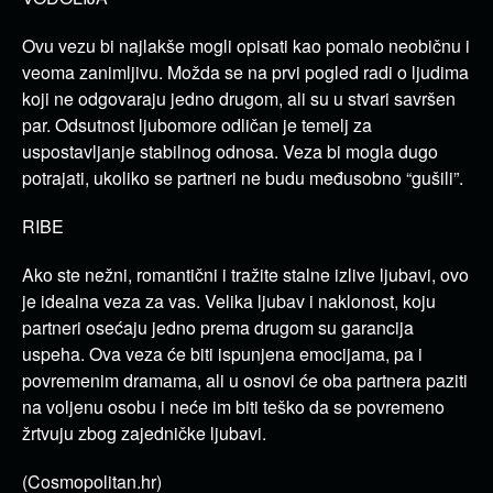
Ovu vezu bi najlakše mogli opisati kao pomalo neobičnu i
veoma zanimljivu. Možda se na prvi pogled radi o ljudima
koji ne odgovaraju jedno drugom, ali su u stvari savršen
par. Odsutnost ljubomore odličan je temelj za
uspostavljanje stabilnog odnosa. Veza bi mogla dugo
potrajati, ukoliko se partneri ne budu međusobno “gušili”.
RIBE
Ako ste nežni, romantični i tražite stalne izlive ljubavi, ovo
je idealna veza za vas. Velika ljubav i naklonost, koju
partneri osećaju jedno prema drugom su garancija
uspeha. Ova veza će biti ispunjena emocijama, pa i
povremenim dramama, ali u osnovi će oba partnera paziti
na voljenu osobu i neće im biti teško da se povremeno
žrtvuju zbog zajedničke ljubavi.
(Cosmopolitan.hr)