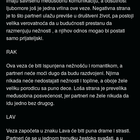
imaju savršenu međusobnu komunikaciju, a odsutnost
ljubomore još je jedna vrlina ove veze. Negativna strana
je to što partneri ulažu previše u društveni život, pa postoji
velika verovatnoća da u budućnosti prestanu da
razmenjuju nežnosti , a njihov odnos mogao bi postati
samo prijateljski.
RAK
Ova veza će biti ispunjena nežnošću i romantikom, a
partneri neće moći dugo da budu razdvojeni. Njima
nikada neće nedostajati nežnosti i topline, a oboje žele
veliku porodicu sa puno dece. Loša strana je prevelika
međusobna posvećenost, jer partneri ne žele nikuda da
idu jedno bez drugog.
LAV
Veza započeta u znaku Lava će biti puna drame i strasti.
Partneri će se u jednom trenutku žestoko svađati, a u