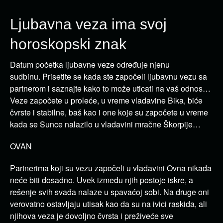
Ljubavna veza ima svoj
horoskopski znak
Datum početka ljubavne veze određuje njenu
sudbinu. Prisetite se kada ste započeli ljubavnu vezu sa
partnerom i saznajte kako to može uticati na vaš odnos…
Veze započete u proleće, u vreme vladavine Bika, biće
čvrste i stabilne, baš kao i one koje su započete u vreme
kada se Sunce nalazilo u vladavini mračne Škorpije…
OVAN
Partnerima koji su vezu započeli u vladavini Ovna nikada
neće biti dosadno. Uvek između njih postoje iskre, a
rešenje svih svađa nalaze u spavaćoj sobi. Na druge oni
verovatno ostavljaju utisak kao da su na ivici raskida, ali
njihova veza je dovoljno čvrsta i preživeće sve