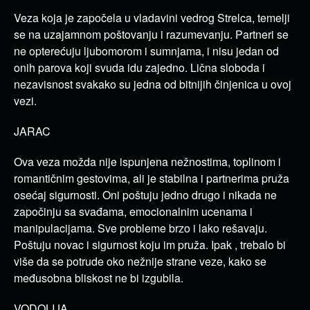
Veza koja je započela u vladavini vedrog Strelca, temelji
se na uzajamnom poštovanju i razumevanju. Partneri se
ne opterećuju ljubomorom i sumnjama, i nisu jedan od
onih parova koji svuda idu zajedno. Lična sloboda i
nezavisnost svakako su jedna od bitnijih činjenica u ovoj
vezi.
JARAC
Ova veza možda nije ispunjena nežnostima, toplinom i
romantičnim gestovima, ali je stabilna i partnerima pruža
osećaj sigurnosti. Oni poštuju jedno drugo i nikada ne
započinju sa svađama, emocionalnim ucenama i
manipulacijama. Sve probleme brzo i lako rešavaju.
Poštuju novac i sigurnost koju im pruža. Ipak , trebalo bi
više da se potrude oko nežnije strane veze, kako se
međusobna bliskost ne bi izgubila.
VODOLIJA