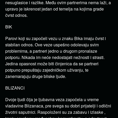
nesuglasice i razlike. Među ovim partnerima nema laži, a
upravo je iskrenost jedan od temelja na kojima grade
čvrst odnos.
BIK
Parovi koji su započeli vezu u znaku Bika imaju čvrst i
stabilan odnos. Ove veze uspešno odolevaju svim
problemima, a partneri jedno u drugom pronalaze
potporu. Nikada im neće nedostajati nežnosti i strasti.
Jedina opasnost može biti činjenica da se partneri
potpuno prepuštaju zajedničkom uživanju, te
zanemarajuju druge bliske ljude.
BLIZANCI
Dvoje ljudi čija je ljubavna veza započela u vreme
vladavine Blizanaca, pre svega su dobri prijatelji i odlični
životni saputnici. Raspoloženi su za zabavu i izlaske ,