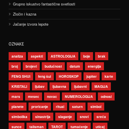
Grupno iskustvo fantastične svetlosti
Zločin i kazna
Jačanje izvora lepote
OZNAKE
analiza
aspekti
ASTROLOGIJA
boje
brak
broj
brojevi
budućnost
datum
energija
FENG SHUI
feng šui
HOROSKOP
jupiter
karte
KRISTALI
ljubav
ljubavna
ljubavni
MAGIJA
mars
mesec
novac
NUMEROLOGIJA
odnosi
planete
proricanje
ritual
saturn
simbol
simbolika
sinastrija
slaganje
snovi
sreća
sunce
talisman
TAROT
tumačenje
uticaj