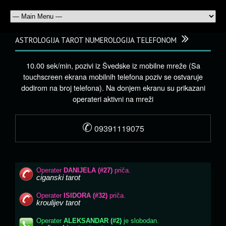
ASTROLOGIJA TAROT NUMEROLOGIJA TELEFONOM
10.00 sek/min, pozivi iz Švedske iz mobilne mreže (Sa
touchscreen ekrana mobilnih telefona poziv se ostvaruje
dodirom na broj telefona). Na donjem ekranu su prikazani
operateri aktivni na mreži
✆
09391119075