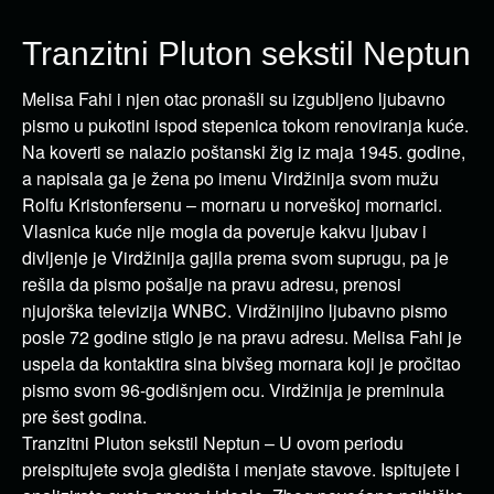
Tranzitni Pluton sekstil Neptun
Melisa Fahi i njen otac pronašli su izgubljeno ljubavno
pismo u pukotini ispod stepenica tokom renoviranja kuće.
Na koverti se nalazio poštanski žig iz maja 1945. godine,
a napisala ga je žena po imenu Virdžinija svom mužu
Rolfu Kristonfersenu – mornaru u norveškoj mornarici.
Vlasnica kuće nije mogla da poveruje kakvu ljubav i
divljenje je Virdžinija gajila prema svom suprugu, pa je
rešila da pismo pošalje na pravu adresu, prenosi
njujorška televizija WNBC. Virdžinijino ljubavno pismo
posle 72 godine stiglo je na pravu adresu. Melisa Fahi je
uspela da kontaktira sina bivšeg mornara koji je pročitao
pismo svom 96-godišnjem ocu. Virdžinija je preminula
pre šest godina.
Tranzitni Pluton sekstil Neptun – U ovom periodu
preispitujete svoja gledišta i menjate stavove. Ispitujete i