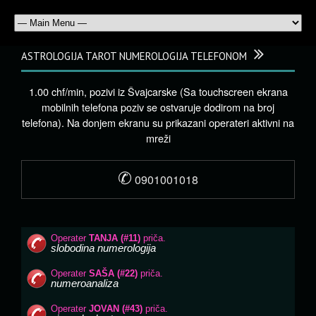
ASTROLOGIJA TAROT NUMEROLOGIJA TELEFONOM
1.00 chf/min, pozivi iz Švajcarske (Sa touchscreen ekrana
mobilnih telefona poziv se ostvaruje dodirom na broj
telefona). Na donjem ekranu su prikazani operateri aktivni na
mreži
✆
0901001018