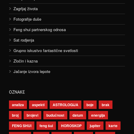
Zagrljaj života
Fotografije duše
Feng shui partnerskog odnosa
Sat rodjenja
Grupno iskustvo fantastične svetlosti
Zločin i kazna
Jačanje izvora lepote
OZNAKE
analiza
aspekti
ASTROLOGIJA
boje
brak
broj
brojevi
budućnost
datum
energija
FENG SHUI
feng šui
HOROSKOP
jupiter
karte