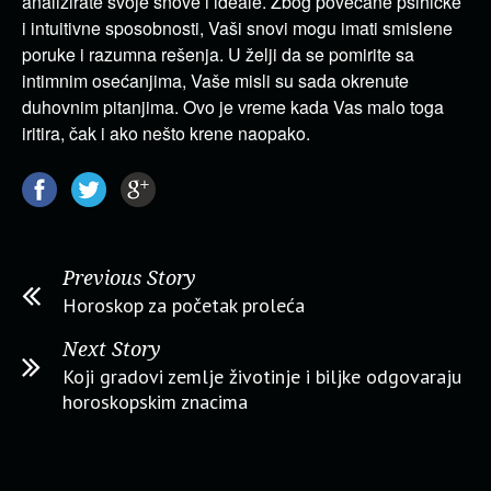
analizirate svoje snove i ideale. Zbog povećane psihičke
i intuitivne sposobnosti, Vaši snovi mogu imati smislene
poruke i razumna rešenja. U želji da se pomirite sa
intimnim osećanjima, Vaše misli su sada okrenute
duhovnim pitanjima. Ovo je vreme kada Vas malo toga
iritira, čak i ako nešto krene naopako.
Previous Story
Horoskop za početak proleća
Next Story
Koji gradovi zemlje životinje i biljke odgovaraju
horoskopskim znacima