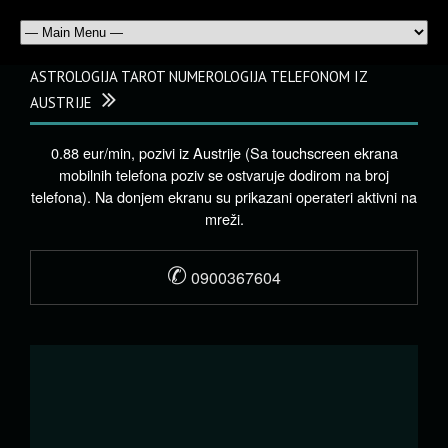
ASTROLOGIJA TAROT NUMEROLOGIJA TELEFONOM IZ
AUSTRIJE
0.88 eur/min, pozivi iz Austrije (Sa touchscreen ekrana
mobilnih telefona poziv se ostvaruje dodirom na broj
telefona). Na donjem ekranu su prikazani operateri aktivni na
mreži.
✆
0900367604