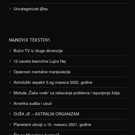
Uncategorized @au
NAJNOVIJI TEKSTOVI
Bučni TV iz druge dimenzije
12 saveta besmrtne Lujze Hej
Opasnost mentalne manipulacije
Astrološki aspekti 5.og meseca 2022. godine
Metoda „Čaša vode“ za rešavanje problema i ispunjenje želja.
Amerika sudba i usud
DUŠA JE – ASTRALNI ORGANIZAM
Planetarni uticaji u 10. mesecu 2021. godine
Šta su Mesečevi čvorovi?