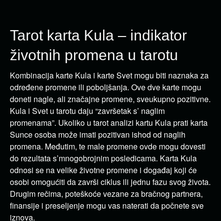
Tarot karta Kula – indikator
životnih promena u tarotu
Kombinacija karte Kula i karte Svet mogu biti naznaka za
određene promene ili poboljšanja. Ove dve karte mogu
doneti nagle, ali značajne promene, sveukupno pozitivne.
Kula i Svet u tarotu daju “završetak s’ naglim
promenama”. Ukoliko u tarot analizi kartu Kula prati karta
Sunce osoba može imati pozitivan ishod od naglih
promena. Međutim, te male promene ovde mogu dovesti
do rezultata s’mnogobrojnim posledicama. Karta Kula
odnosi se na velike životne promene i događaj koji će
osobi omogućiti da završi ciklus ili jednu fazu svog života.
Drugim rečima, poteškoće vezane za bračnog partnera,
finansije i preseljenje mogu vas naterati da počnete sve
iznova.