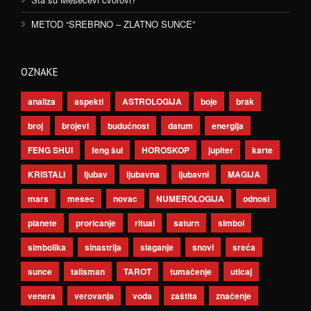
METOD “SREBRNO – ZLATNO SUNCE”
OZNAKE
analiza
aspekti
ASTROLOGIJA
boje
brak
broj
brojevi
budućnost
datum
energija
FENG SHUI
feng šui
HOROSKOP
jupiter
karte
KRISTALI
ljubav
ljubavna
ljubavni
MAGIJA
mars
mesec
novac
NUMEROLOGIJA
odnosi
planete
proricanje
ritual
saturn
simbol
simbolika
sinastrija
slaganje
snovi
sreća
sunce
talisman
TAROT
tumačenje
uticaj
venera
verovanja
voda
zaštita
značenje