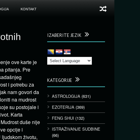
GIJA
KONTAKT
votnih
IZABERITE JEZIK
čenje ove karte je
a pitanja. Pre
 sadašnjeg
KATEGORIJE
ost i potrebu za
jak nam govori da
ASTROLOGIJA
(631)
oniti na mudrost
je su postojale i
EZOTERIJA
(369)
ivot. Karta
FENG SHUI
(132)
 Mudrost duše nije
ve opcije i
ISTRAŽIVANJE SUDBINE
(66)
U ljudskom životu,