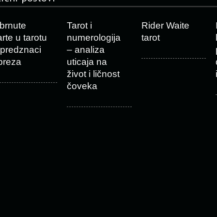
brnute
Tarot i
Rider Waite
arte u tarotu
numerologija
tarot
 predznaci
– analiza
preza
uticaja na
život i ličnost
čoveka