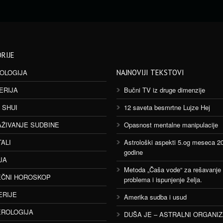
RIJE
OLOGIJA
NAJNOVIJI TEKSTOVI
ERIJA
Bučni TV iz druge dimenzije
 SHUI
12 saveta besmrtne Lujze Hej
AŽIVANJE SUDBINE
Opasnost mentalne manipulacije
TALI
Astrološki aspekti 5.og meseca 2
godine
JA
Metoda „Čaša vode“ za rešavanje
ČNI HOROSKOP
problema i ispunjenje želja.
ERIJE
Amerika sudba i usud
ROLOGIJA
DUŠA JE – ASTRALNI ORGANI