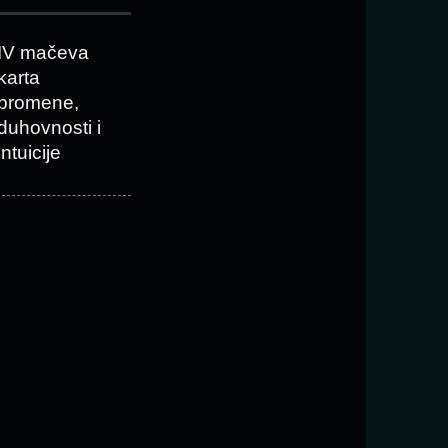
IV mačeva
karta
promene,
duhovnosti i
intuicije