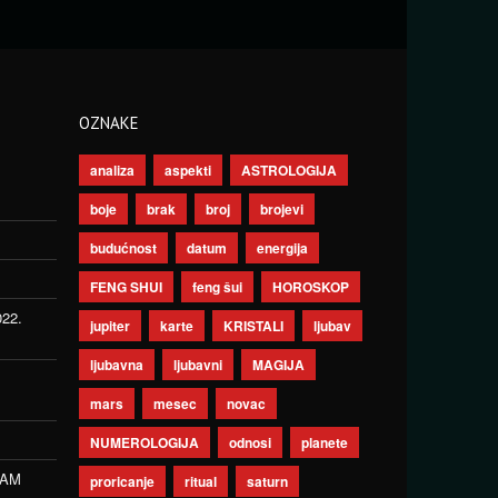
OZNAKE
analiza
aspekti
ASTROLOGIJA
boje
brak
broj
brojevi
budućnost
datum
energija
FENG SHUI
feng šui
HOROSKOP
022.
jupiter
karte
KRISTALI
ljubav
ljubavna
ljubavni
MAGIJA
mars
mesec
novac
NUMEROLOGIJA
odnosi
planete
ZAM
proricanje
ritual
saturn