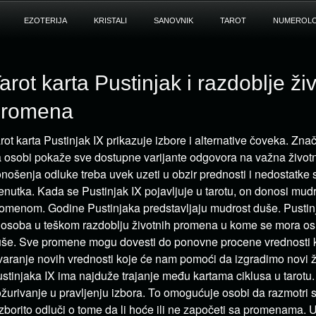
EZOTERIJA
KRISTALI
SANOVNIK
TAROT
NUMEROLO
arot karta Pustinjak i razdoblje ži
promena
rot karta Pustinjak IX prikazuje izbore i alternative čoveka. Zna
 osobi pokaže sve dostupne varijante odgovora na važna životn
nošenja odluke treba uvek uzeti u obzir prednosti i nedostatke
enutka. Kada se Pustinjak IX pojavljuje u tarotu, on donosi mudr
omenom. Godine Pustinjaka predstavljaju mudrost duše. Pustin
 osoba u teškom razdoblju životnih promena u kome se mora osl
še. Sve promene mogu dovesti do ponovne procene vrednosti ko
varanje novih vrednosti koje će nam pomoći da izgradimo novi ž
stinjaka IX ima najduže trajanje među kartama ciklusa u tarotu.
žurivanje u pravljenju izbora. To omogućuje osobi da razmotri s
zborito odluči o tome da li hoće ili ne započeti sa promenama. 