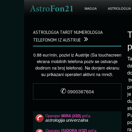
MAGIJA
ASTROLOGIJA
ASTROLOGIJA TAROT NUMEROLOGIJA
T
TELEFONOM IZ AUSTRIJE
0.88 eur/min, pozivi iz Austrije (Sa touchscreen
Ta
ekrana mobilnih telefona poziv se ostvaruje
da
dodirom na broj telefona). Na donjem ekranu
do
su prikazani operateri aktivni na mreži.
tr
pr
✆
0900367604
je
du
st
Pu
po
ra