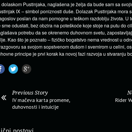
 dolaskom Pustinjaka, naglašena je želja da bude sam sa svoji
stinjak IX – simbol poniznosti duše. Dolazak Pustinjaka mora s
agoslov poslan da nam pomogne u teškom razdoblju života. U 
 sme odustati, bez obzira na poteškoće koje stoje na putu do cil
glašava potrebu da se okrenemo duhovnom svetu, zapostavljaju
lje. Kao što je poznato – fizičko bogatstvo nema vrednost u od
razgovoru sa svojom sopstvenom dušom i svemirom u celini, os
hovne principe je prvi korak ka novoj fazi razvoja u stvaranju bo
Previous Story
N
IV mačeva karta promene,
Rider W
duhovnosti i intuicije
lični postovi