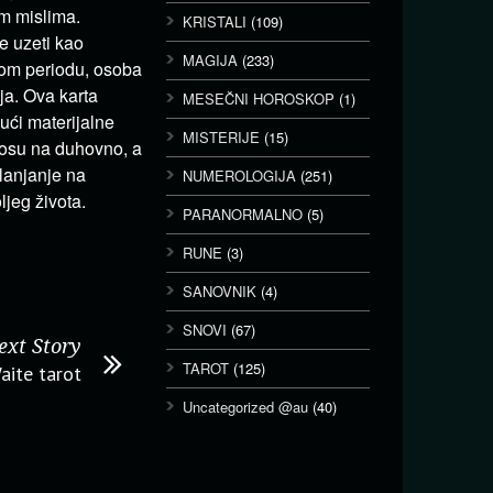
m mislima.
KRISTALI
(109)
e uzeti kao
MAGIJA
(233)
tom periodu, osoba
ja. Ova karta
MESEČNI HOROSKOP
(1)
ći materijalne
MISTERIJE
(15)
nosu na duhovno, a
lanjanje na
NUMEROLOGIJA
(251)
ljeg života.
PARANORMALNO
(5)
RUNE
(3)
SANOVNIK
(4)
SNOVI
(67)
ext Story
TAROT
(125)
aite tarot
Uncategorized @au
(40)