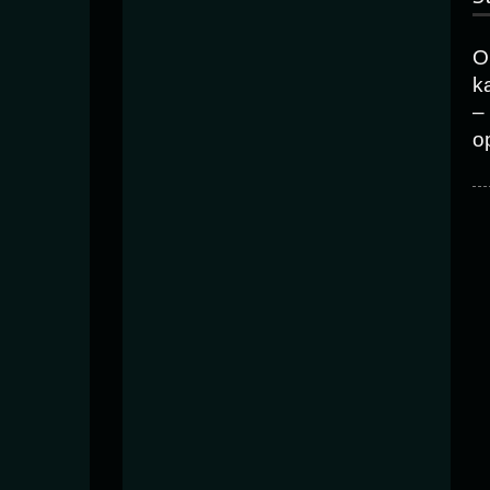
O
k
–
o