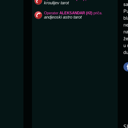
sa
Pu
bl
ne
na
že
u 
du
S