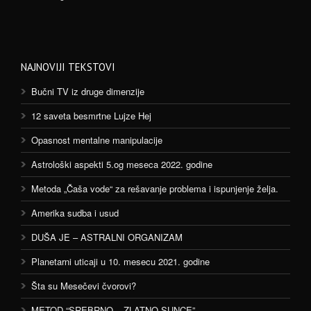
NAJNOVIJI TEKSTOVI
Bučni TV iz druge dimenzije
12 saveta besmrtne Lujze Hej
Opasnost mentalne manipulacije
Astrološki aspekti 5.og meseca 2022. godine
Metoda „Čaša vode“ za rešavanje problema i ispunjenje želja.
Amerika sudba i usud
DUŠA JE – ASTRALNI ORGANIZAM
Planetarni uticaji u 10. mesecu 2021. godine
Šta su Mesečevi čvorovi?
METOD “SREBRNO – ZLATNO SUNCE”