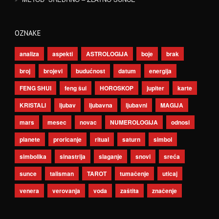
OZNAKE
analiza
aspekti
ASTROLOGIJA
boje
brak
broj
brojevi
budućnost
datum
energija
FENG SHUI
feng šui
HOROSKOP
jupiter
karte
KRISTALI
ljubav
ljubavna
ljubavni
MAGIJA
mars
mesec
novac
NUMEROLOGIJA
odnosi
planete
proricanje
ritual
saturn
simbol
simbolika
sinastrija
slaganje
snovi
sreća
sunce
talisman
TAROT
tumačenje
uticaj
venera
verovanja
voda
zaštita
značenje